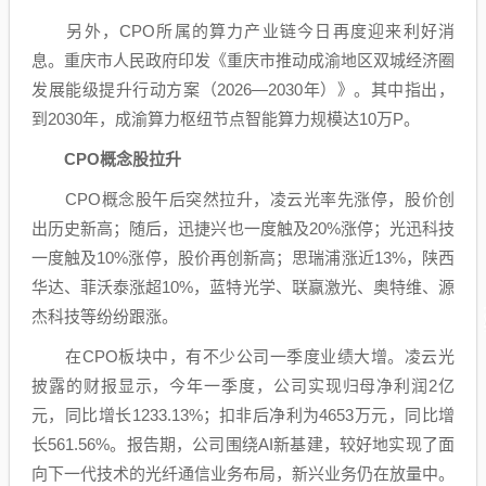
另外，CPO所属的算力产业链今日再度迎来利好消
息。重庆市人民政府印发《重庆市推动成渝地区双城经济圈
发展能级提升行动方案（2026—2030年）》。其中指出，
到2030年，成渝算力枢纽节点智能算力规模达10万P。
CPO概念
股拉升
CPO概念股午后突然拉升，
凌云光
率先涨停，股价创
出
历史新高
；随后，
迅捷兴
也一度触及20%涨停；
光迅科技
一度触及10%涨停，股价再创新高；
思瑞浦
涨近13%，
陕西
华达
、
菲沃泰
涨超10%，
蓝特光学
、
联赢激光
、
奥特维
、
源
杰科技
等纷纷跟涨。
在CPO板块中，有不少公司一季度业绩大增。
凌云光
披露的财报显示，今年一季度，公司实现归母净利润2亿
元，同比增长1233.13%；扣非后净利为4653万元，同比增
长561.56%。报告期，公司围绕AI新基建，较好地实现了面
向下一代技术的光纤
通信
业务布局，新兴业务仍在放量中。