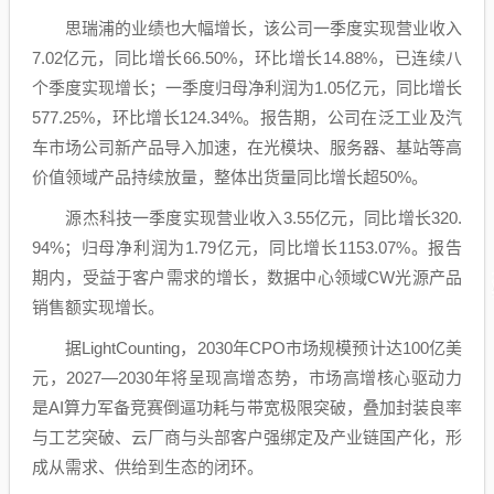
思瑞浦
的业绩也大幅增长，该公司一季度实现营业收入
7.02亿元，同比增长66.50%，环比增长14.88%，已连续八
个季度实现增长；一季度归母净利润为1.05亿元，同比增长
577.25%，环比增长124.34%。报告期，公司在泛工业及
汽
车
市场公司新产品导入加速，在光模块、服务器、基站等高
价值领域产品持续放量，整体出货量同比增长超50%。
源杰科技
一季度实现营业收入3.55亿元，同比增长320.
94%；归母净利润为1.79亿元，同比增长1153.07%。报告
期内，受益于客户需求的增长，
数据中心
领域CW光源产品
销售额实现增长。
据LightCounting，2030年CPO市场规模预计达100亿美
元，2027—2030年将呈现高增态势，市场高增核心
驱动力
是AI算力军备竞赛倒逼功耗与带宽极限突破，叠加封装良率
与工艺突破、云厂商与头部客户强绑定及产业链国产化，形
成从需求、供给到生态的闭环。