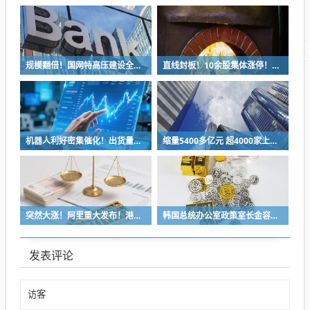
规模翻倍！国网特高压建设全面提速 多股业绩有望高增长(名单)
直线封板！10余股集体涨停！千亿级投资增量引爆万亿赛道
机器人利好密集催化！出货量未来或16倍增长
缩量5400多亿元 超4000家上涨！8月首个交易日 A股这些细节值得关注
突然大涨！阿里重大发布！港股突现六大利好！
韩国总统办公室政策室长金容范因“仓促引入杠杆ETF”面临刑事指控
发表评论