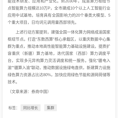
能
技术研发、应用和产业化。到2030年，成渝算力枢纽节
点智能算力规模达10万P，全市建成10个以上
人工智能
行业
应用中试基地，培育具有全国影响力的20个垂类大模型、5
个重大项目，日均词元调用量西部领先。
上述行动方案提到，建强全国一体化算力网络成渝国家
枢纽节点。打造“
东数西算
”核心承载区，以重庆
数据中心
集
群为重点，推动本地高性能智能算力基础设施建设。提质扩
容重庆（新疆）算力基地，迭代国家（西部）算力调度平
台，实现多元异构算力灵活调度和统一服务。强化“疆电入
渝”“疆算入渝”联动，推动数据设施绿电直供，新建算力设施
绿色算力资源占比达80%，加快应用绿色节能和源网荷储等
技术。
（文章来源：券商中国）
同比增长
集群
标签：