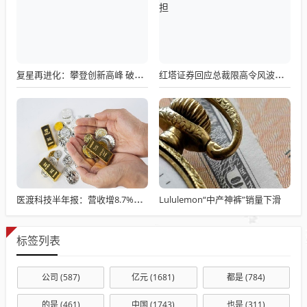
复星再进化：攀登创新高峰 破解全球化困局
红塔证券回应总裁限高令风波：已撤销 责任由资管计划承担
Lululemon“中产神裤”销量下滑
医渡科技半年报：营收增8.7%亏缩72%近平衡，YiduCore覆盖万家医院
标签列表
公司
(587)
亿元
(1681)
都是
(784)
的是
(461)
中国
(1743)
也是
(311)