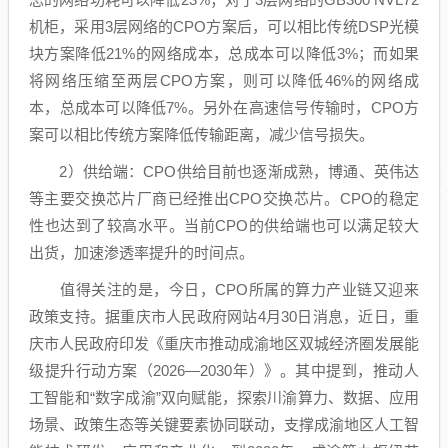
机柜，采用3层网络的CPO方案后，可以相比传统DSP光模
块方案降低21%的网络成本，总成本可以降低3%；而如果
将网络压缩至两层CPO方案，则可以降低46%的网络成
本，总成本可以降低7%。另外在高速信号传输时，CPO方
案可以相比传统方案降低传输距离，减少信号损失。
2）供给端：CPO供给目前也逐渐成熟，
博通
、
英伟达
等主要交换芯片厂商已经推出CPO交换芯片。CPO的稳定
性也达到了较高水平。当前CPO的供给端也可以满足较大
出货，加速渗透率提升的时间点。
值得关注的是，今日，CPO所属的算力产业链又迎来
政策支持。据重庆市人民政府网站4月30日消息，近日，重
庆市人民政府印发《重庆市推动成渝地区双城经济圈发展能
级提升行动方案（2026—2030年）》。其中提到，推动
人
工智能
和“数字成渝”双向赋能，探索川渝算力、数据、应用
场景、政策生态等关键要素协同联动，支撑成渝地区
人工智