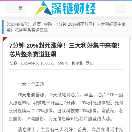
繁
首页
金融
7分钟 20%封死涨停！三大利好集中来
您现在的位置：
袭！芯片整条赛道狂飙
7分钟 20%封死涨停！三大利好集中来袭！
芯片整条赛道狂飙
访客
抢沙发
默认
2026-04-30 16:00:23
59878
一天一个主题！
昨天
电池
暴涨，今天就轮到芯片。早盘，芯片ETF一度
大涨近6%。
明微电子
开盘后7分钟，20%封死涨停板。
光莆
股份
连续两个20%涨停。
日联科技
亦20%涨停。
寒武纪
、
芯
原股份
、沐曦股份、
海光信息
等知名芯片股全线大涨。
消息面上，主要有三大利好：首先，高层在讲话中指