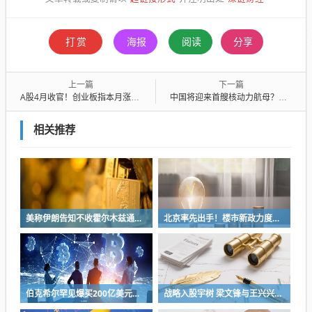
打赏
海报
阅读
分享
上一篇
下一篇
A股4月收官！创业板指本月涨超15% 科创50指数大涨超25%
中国将迎来首艘核动力航母？国防部回应
相关推荐
美称伊朗告知不收霍尔木兹通行费 提出通航关键条件
北京率先出手！楼市新政力度超预期 金九银十可期？
伯克希尔罕见爆买200亿美元股票 终结14季度净卖出
战略入股宇树 梁文锋与王兴兴“绑定”三年 谁更需要谁？