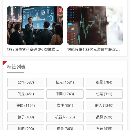
银行消费贷利率破 3% 微博借钱实际年化超 36%？互联网小贷利率乱象调查
银轮股份1.33亿元溢价控股深蓝股份 年内股价已涨超八成
标签列表
公司
(587)
亿元
(1681)
都是
(784)
的是
(461)
中国
(1743)
也是
(311)
美国
(1194)
女性
(361)
的人
(1240)
孩子
(408)
机器人
(325)
品牌
(529)
他的
(290)
这是
(363)
万元
(435)