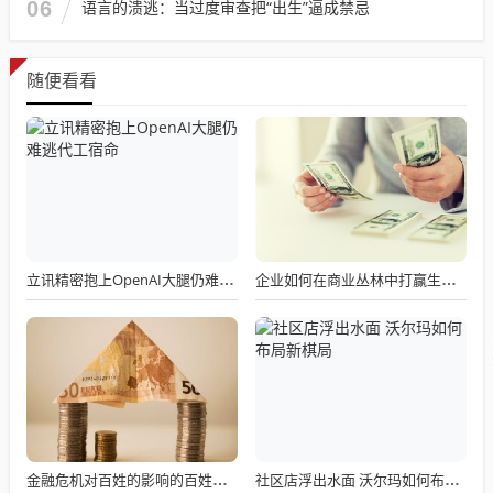
06
语言的溃逃：当过度审查把“出生”逼成禁忌
随便看看
立讯精密抱上OpenAI大腿仍难逃代工宿命
企业如何在商业丛林中打赢生态位战争
金融危机对百姓的影响的百姓实录：工作没了，房子跌了，存款还安全吗？
社区店浮出水面 沃尔玛如何布局新棋局