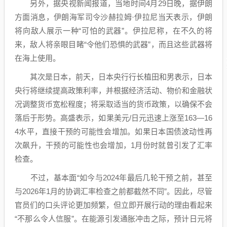
另外，据央视新闻报道，当地时间4月29日晚，据伊朗
方面消息，伊朗海军司令沙赫拉姆·伊拉尼当天表示，伊朗
将向敌人展示一种“可怕的武器”。伊拉尼称，在不久的将
来，敌人将亲眼目睹“令他们恐惧的武器”，而且这些武器将
在海上使用。
其次是日本，前天，日本央行行长植田和男表示，日本
央行将继续提高政策利率，并根据经济活动、物价和金融状
况调整货币宽松程度；将采取适当的货币政策，以确保不会
落后于形势。
高盛
表示，如果美元/日元迅速上涨至163—16
4水平，直接干预的可能性会增加。如果日本国债波动性再
次飙升，干预的可能性也会增加，1月份时就曾引发了汇率
检查。
不过，基本面“如今与2024年最后几轮干预之前，甚至
与2026年1月的协调汇率检查之前都截然不同”。因此，尽管
官员们的口头评论更加频繁，但立即开展行动的理由看起来
“不那么令人信服”。在能源引发通胀冲击之际，预计日元将