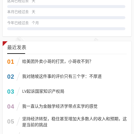
这周已经过去
天
本月已经过去
天
今年已经过去
个月
最近发表
01
给美团外卖小哥的打赏，小哥收不到？
02
我对随坡这件事的评价只有三个字：不厚道
03
LV起诉国家知识产权局
04
我一直认为金融学经济学带点玄学的感觉
坚持经济转型，稳住甚至增加大多数人的收入和预期，这
05
是当前的挑战