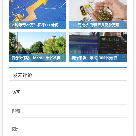
人均浮亏22万！杠杆ETF缘何突然走红 让韩国70万散户深陷泥潭？
560元/股！存储巨头高价定增价“火了” 为何会大幅溢价？
清仓英伟达、Meta！千亿私募巨头美股持仓曝光
利好来袭！爆买1300亿元 伯克希尔罕见出手
发表评论