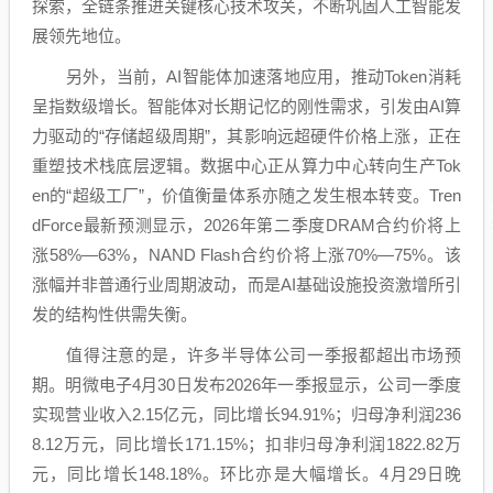
探索，全链条推进关键核心技术攻关，不断巩固人工智能发
展领先地位。
另外，当前，
AI智能体
加速落地应用，推动Token消耗
呈指数级增长。智能体对长期记忆的刚性需求，引发由AI算
力驱动的“存储超级周期”，其影响远超硬件价格上涨，正在
重塑技术栈底层逻辑。
数据中心
正从算力中心转向生产Tok
en的“超级工厂”，价值衡量体系亦随之发生根本转变。Tren
dForce最新预测显示，2026年第二季度DRAM合约价将上
涨58%—63%，NAND Flash合约价将上涨70%—75%。该
涨幅并非普通行业周期波动，而是AI基础设施投资激增所引
发的结构性供需失衡。
值得注意的是，许多
半导体
公司一季报都超出市场预
期。明微
电子
4月30日发布2026年一季报显示，公司一季度
实现营业收入2.15亿元，同比增长94.91%；归母净利润236
8.12万元，同比增长171.15%；扣非归母净利润1822.82万
元，同比增长148.18%。环比亦是大幅增长。4月29日晚