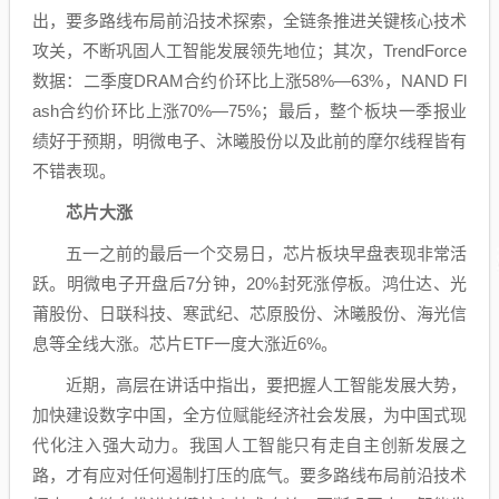
出，要多路线布局前沿技术探索，全链条推进关键核心技术
攻关，不断巩固
人工智能
发展领先地位；其次，TrendForce
数据：二季度DRAM合约价环比上涨58%—63%，NAND Fl
ash合约价环比上涨70%—75%；最后，整个板块一季报业
绩好于预期，
明微电子
、沐曦股份以及此前的摩尔线程皆有
不错表现。
芯片大涨
五一之前的最后一个交易日，芯片板块早盘表现非常活
跃。
明微电子
开盘后7分钟，20%封死涨停板。
鸿仕达
、
光
莆股份
、
日联科技
、
寒武纪
、
芯原股份
、沐曦股份、
海光信
息
等全线大涨。芯片ETF一度大涨近6%。
近期，高层在讲话中指出，要把握
人工智能
发展大势，
加快建设数字中国，全方位赋能经济社会发展，为中国式现
代化注入强大动力。我国
人工智能
只有走自主创新发展之
路，才有应对任何遏制打压的底气。要多路线布局前沿技术