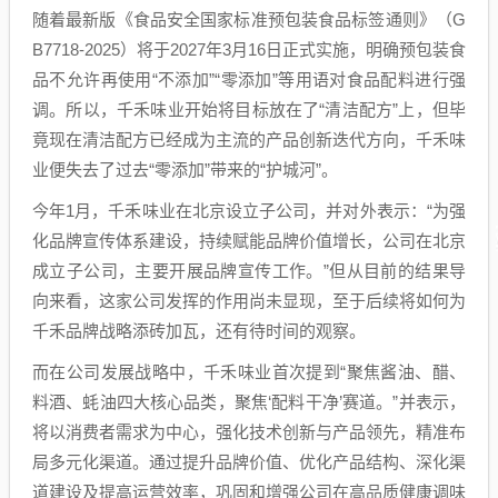
随着最新版《食品安全国家标准预包装食品标签通则》（G
B7718-2025）将于2027年3月16日正式实施，明确预包装食
品不允许再使用“不添加”“零添加”等用语对食品配料进行强
调。所以，千禾味业开始将目标放在了“清洁配方”上，但毕
竟现在清洁配方已经成为主流的产品创新迭代方向，千禾味
业便失去了过去“零添加”带来的“护城河”。
今年1月，千禾味业在北京设立子公司，并对外表示：“为强
化品牌宣传体系建设，持续赋能品牌价值增长，公司在北京
成立子公司，主要开展品牌宣传工作。”但从目前的结果导
向来看，这家公司发挥的作用尚未显现，至于后续将如何为
千禾品牌战略添砖加瓦，还有待时间的观察。
而在公司发展战略中，千禾味业首次提到“聚焦酱油、醋、
料酒、蚝油四大核心品类，聚焦‘配料干净’赛道。”并表示，
将以消费者需求为中心，强化技术创新与产品领先，精准布
局多元化渠道。通过提升品牌价值、优化产品结构、深化渠
道建设及提高运营效率，巩固和增强公司在高品质健康调味