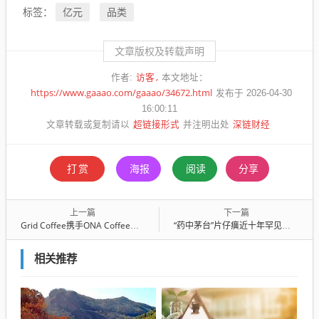
亿元
品类
标签：
文章版权及转载声明
访客
作者:
本文地址：
https://www.gaaao.com/gaaao/34672.html
发布于 2026-04-30
16:00:11
超链接形式
深链财经
文章转载或复制请以
并注明出处
打赏
海报
阅读
分享
上一篇
下一篇
Grid Coffee携手ONA Coffee登陆京蓉深三地，提升咖啡品质新高度
“药中茅台”片仔癀近十年罕见年度负增长，现金流大幅下滑超90%
相关推荐