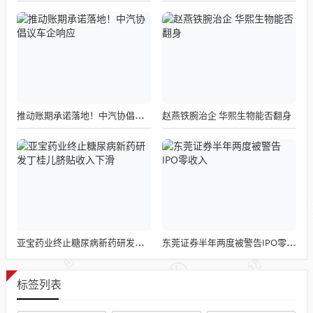
赵燕铁腕治企 华熙生物能否翻身
推动账期承诺落地！中汽协倡议车企响应
亚宝药业终止糖尿病新药研发丁桂儿脐贴收入下滑
东莞证券半年两度被警告IPO零收入
标签列表