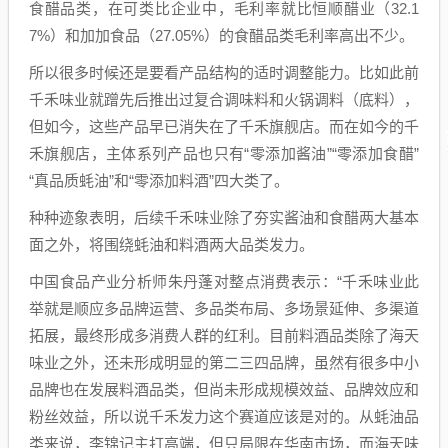
食醋品类，在可类比企业中，毛利率就比恒顺醋业（32.1
7%）和加加食品（27.05%）的食醋品类毛利率高出不少。
所以很多时候还是要看产品结构的适时调整能力。比如此前
千禾味业就蹭先后推出过复合调味料和火锅调料（底料），
但如今，这些产品早已消失在了千禾旗舰店。而在如今的千
禾旗舰店，主体系列产品也只有“零添加酱油”“零添加食醋”
“真品质蚝油”和“零添加料酒”四大类了。
种种迹象表明，后续千禾味业除了夯实酱油和食醋两大基本
面之外，将围绕蚝油和料酒两大品类发力。
中国食品产业分析师朱丹蓬对整点消费表示：“千禾味业此
举就是顺应多品牌运营、多品类布局、多场景延伸、多渠道
拓展，最终形成多消费人群的红利。目前料酒品类除了海天
味业之外，还未形成明显的第二三四品牌，虽然有很多中小
品牌也在发展料酒品类，但尚未形成规模效益、品牌效应和
粉丝效益，所以说千禾发力这个赛道应该是对的。从蚝油品
类来说，李锦记主打高端，但只局限在华南市场，而海天味