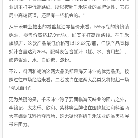
业则主打中低端路线，所以按照千禾味业的品牌调性，它布
局中高端赛道，还是有一些机会的。”
从千禾味业推出的减盐蚝油零售价来看，555g/瓶的挤挤装
蚝油，零售价高达17.9元/瓶，确实主打高端路线。在千禾
旗舰店，这款产品最低价格可以12.62元/瓶，但该产品宣称
蚝汁含量达到26%，配料表包含蚝汁（蚝、水、食用盐）、
酿造酱油、水、白砂糖、淀粉。
不过，料酒和蚝油这两大品类都是海天味业的优势品类，按
照过往市场经验来看，二者或许在这两大品类又将掀起一场
“腥风血雨”。
更为关键的是，千禾味业除了要面临海天味业的阻击之外，
李锦记、太太乐、欣和、紫林等品牌也在围绕蚝油和料酒两
大基础调味料抢夺市场，这无疑也将给千禾味业的品类拓展
带来阻力。