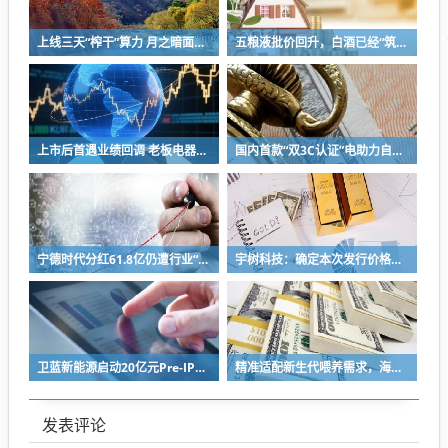
上线三天“榨干”算力 月之暗面被Kimi K3“逼”着IPO
五粮液批价回升，白酒已经“筑底”？
上市后首遇业绩回调 老板电器将完成代际交棒 少帅掌舵闯存量周期
国内首款“双3C认证”电助力自行车上市，京东京造率先完成全链路安全认证
宁德时代分红61.8亿仍遭行业“去宁德化” 曾毓群的“尊重考题”该怎么答？
宇树科技：确定本次发行价格为 150.80元/股
卫蓝新能源启动20亿元Pre-IPO轮融资 冲刺2027年创业板上市
精准适配新生代喂养需求，海普诺凯双新品解锁育儿新选择！
发表评论