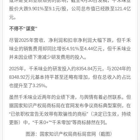
或许是受到业绩颓势的影响，截至4月30日发稿，千禾味业
股价大跌9.901%至9.1元/股，公司总市值已经跌至121.4亿
元。
不得不“谋变”
尽管2025年营收、净利润和扣非净利润大幅下跌，但千禾
味业的销售费用却同比增长4.91%至4.44亿元，但千禾味业
并未因业绩下滑减少研发费用的投入。
2025年，千禾味业的研发投入约8354.84万元，与2024年的
8348.92万元基本持平甚至还略有增加，但在总收入的占比
也提升至了3.25%。
虽然千禾味业近两年的业绩下滑，与舆情有着必然联系。但
据国家知识产权局商标局在官网发布争议商标典型案例，在
“已依职权宣告无效带有欺骗性的商标”（决定已生效，持续
更新）中，“千禾0+”“千禾零加”等商标赫然在列。
图源：国家知识产权局商标局官网（截图）