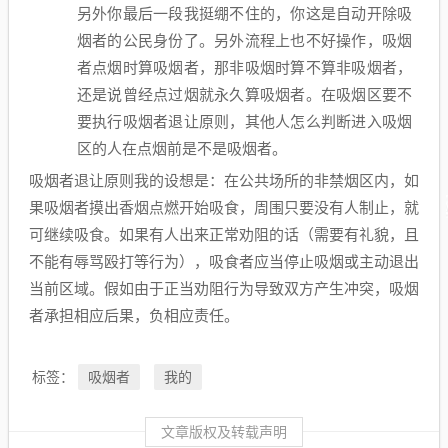
另外你最后一段我挺绷不住的，你这是自动开除吸
烟者的公民身份了。另外流程上也不好操作，吸烟
者点烟时算吸烟者，那非吸烟时算不算非吸烟者，
还是说曾经点过烟就永久算吸烟者。在吸烟区要不
要执行吸烟者退让原则，其他人怎么判断进入吸烟
区的人在点烟前是不是吸烟者。
吸烟者退让原则我的设想是：在公共场所的非禁烟区内，如
果吸烟者摸出香烟点燃开始吸食，周围只要没有人制止，就
可继续吸食。如果有人出来正常劝阻的话（需要有礼貌，且
不能有辱骂殴打等行为），吸食者应当停止吸烟或主动退出
当前区域。假如由于正当劝阻行为导致双方产生冲突，吸烟
者承担相应后果，负相应责任。
吸烟者
我的
标签：
文章版权及转载声明