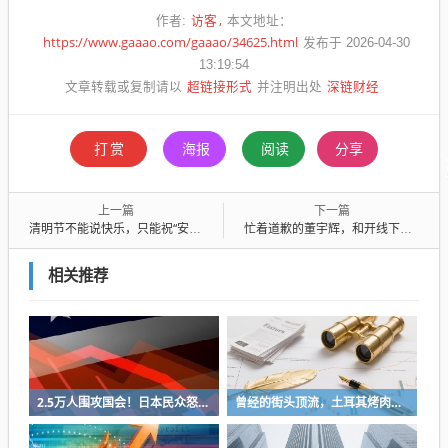
访客
作者:
本文地址：
https://www.gaaao.com/gaaao/34625.html
发布于 2026-04-30
13:19:54
超链接形式
深链财经
文章转载或复制请以
并注明出处
打赏
海报
阅读
分享
上一篇
下一篇
清明节不能说快乐，只能祝“安康”？答案令人意外…
忙着道歉的董宇辉，和开线下超市的俞敏洪，渐行渐远
相关推荐
2.5万人围攻国会！日本民众怒了：让她下台！
曾经的街头顶流，土耳其烤肉为什么消失了？