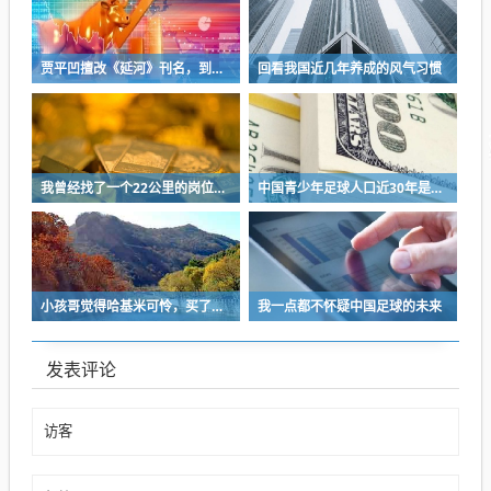
贾平凹擅改《延河》刊名，到底错在哪里？这三点才是问题的关键
回看我国近几年养成的风气习惯
我曾经找了一个22公里的岗位，坚持了2个星期就坚持不下去了
中国青少年足球人口近30年是断崖式下降
小孩哥觉得哈基米可怜，买了火腿肠喂哈基米，结果哈基米直接叼走他的鹦鹉…
我一点都不怀疑中国足球的未来
发表评论