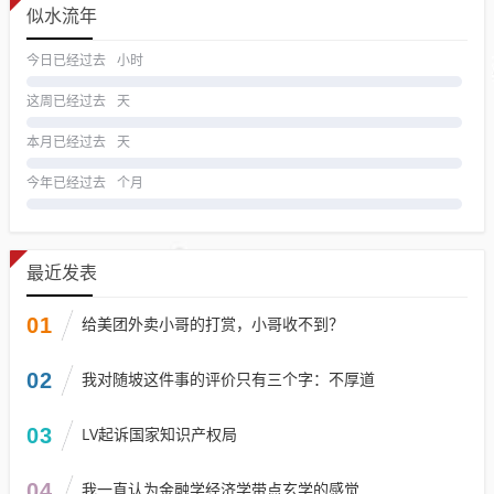
似水流年
今日已经过去
小时
这周已经过去
天
本月已经过去
天
今年已经过去
个月
最近发表
01
给美团外卖小哥的打赏，小哥收不到？
02
我对随坡这件事的评价只有三个字：不厚道
03
LV起诉国家知识产权局
04
我一直认为金融学经济学带点玄学的感觉