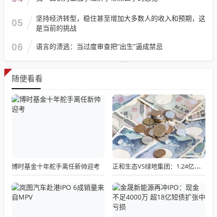
坚持经济转型，稳住甚至增加大多数人的收入和预期，这
05
是当前的挑战
06
语言的溃逃：当过度审查把“出生”逼成禁忌
随便看看
博时基金十年舵手离任新帅迎考
正和生态VS绿地集团：1.24亿工程款纠纷一审仅判4000万！上市公司果断上诉，现金流影响重大