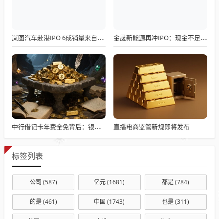
岚图汽车赴港IPO 6成销量来自MPV
金晟新能源再冲IPO：现金不足4000万 超18亿短债扩张中亏损
直播电商监管新规即将发布
中行借记卡年费全免背后：银行服务定价进入精细化时代
标签列表
公司
(587)
亿元
(1681)
都是
(784)
的是
(461)
中国
(1743)
也是
(311)