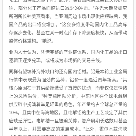
响，部分化工产品面临进口减少的冲击。”在光大期货研究
所副所长钟美燕看来，当亚洲周边市场出现供应短缺后，我
国产品的出口将会增加。“这会多维度带动国内化工品高库
存逐步去化，甚至在某一时点库存下降速度极快，从而带动
整体价格重构。”她说。
业内人士认为，凭借完整的产业链体系，国内化工品的出口
逻辑正逐步兑现，或将成为市场新的交易主线。
同样有望填补海外缺口的还有国内铝材。铝是本轮工业金属
行情中表现最为强劲的品种，铝价一度逼近四年新高。“其
核心原因在于其供给端遭受了直接的扰动，而非仅仅是情绪
上的风险溢价。”钟美燕团队分析，中东地区在全球电解铝
供应链中扮演着举足轻重的角色，年产量约占全球总产量的
10%，且集中在海湾地区，且电解铝的生产工艺决定了其供
应缺乏弹性，电解槽一旦被迫关停，复产周期长达数月甚至
半年以上，并需要高昂的重启成本。“此外，霍尔木兹海峡