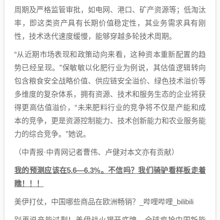
周期及严格监管审批，如电网、港口、矿产资源等；低淘汰
率，即这类资产具有长期价值稳定性，其业务需求具有刚
性，技术迭代速度缓慢，能够穿越多轮技术周期。
“从近期市场表现和政策动向来看，这种资本重新配置的趋
势已经呈现。”保敏敏以化肥行业为例说，其估值逻辑转向
包含粮食安全战略价值、供应链安全溢价、绿色技术溢价等
多维度的复杂体系，拥有资源、技术和服务生态的企业将获
得更高估值溢价，“未来肥料行业的竞争将不仅是产能和成
本的竞争，更是资源控制能力、技术创新能力和农业服务能
力的综合竞争。”她说。
（中青报·中青网记者曹伟、卢健对本文亦有贡献）
我的预测应该在5.6—6.3%。不信吗？我们骑驴看样板走着
瞧！！！
美伊打仗，中国哪些商品在欧洲畅销？_哔哩哔哩_bilibili
别再说产能过剩！美伊战火揭开底牌，全球疯抢中国新能