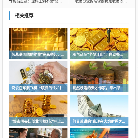
专访高志凯：理科生划不出“高志凯线”
取消分流的隐含前提是取消职校，全部都是普通高中
相关推荐
彭慕曦面临的绝非“高高举起，轻轻放下”
承包商场“半壁江山”，自助餐为什么越开越多？
说说在东航飞机上喷粪的“沙门世家”
陡然跌落的天才作家，牵出学界一个惊人的造假联盟
“邹市明夫妇创业亏掉2亿”冲上热搜！妻子冉莹颖自曝多个项目关停，不得不卖房偿债！
何其荒谬的“真理在大炮射程之内”