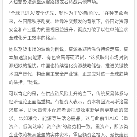
人也想办法调整运输路线或者转战其他市场。
“全球已进入‘安全优先、韧性为王’的新阶段。”在钟美燕看
来，在国际秩序剧变、地缘冲突频发的背景下，各国对资源
安全和产业能力的重视日益提升，彻底打破了以往单纯追求
全球化分工效率的格局。
她以期货市场的波动为例说，资源品避险溢价持续走高，资
本加速流向能源、有色金属等硬通货，“这反映出市场对资
源短缺的担忧。中国也持续强化资源战略储备、推进关键技
术国产替代、构建自主安全产业链，正是应对这一全球趋势
的举措。”她说。
可以肯定的是，在供应链风险上升的当下，传统贸易体系与
经济理论正面临重构。有投资人表示，资本将回流马斯洛需
求底层，即大量资本配置者会把资源重新导向更基础的需
求，比如粮食、能源等生活必需品。这与此前“HALO（重
资产、低淘汰率）资产热”的趋势相一致。重资产，即该类
企业依赖极高壁垒的实体资本，需巨额资金投入、漫长建设