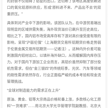
的封锁不仅阻碍了铝锭的出口，还切断了该地区高度依赖进
口的氧化铝原料供应，形成‘原料进不来、产品出不去’的双
重挤压。”
具体到对产业中下游的影响，该团队认为，在中游贸易端出
现明显的区域供需失衡，海外现货溢价已飙升至历史高位，
相比之下，国内铝市场受高库存和下游对高价接受度有限的
影响，呈现“沪弱伦强”（上海期货交易所铝期货价格走势弱
于伦敦金属交易所铝期货——记者注）。这种内外价差可能
刺激国内铝材出口，以填补海外缺口，从而缓解国内库存压
力。对于国内下游加工企业而言，高铝价虽然抑制了部分投
机性需求，但在“金三银四”的传统旺季，光伏、汽车等领域
的刚性需求依然存在，行业正面临严峻的成本考验和现金流
管理挑战。
“全球对制造能力的需求正在上升”
原油、黄金、铝等大宗商品价格轮番上涨，多款核心化工原
料“一货难求”……用北京大学光华管理学院副教授、北京大