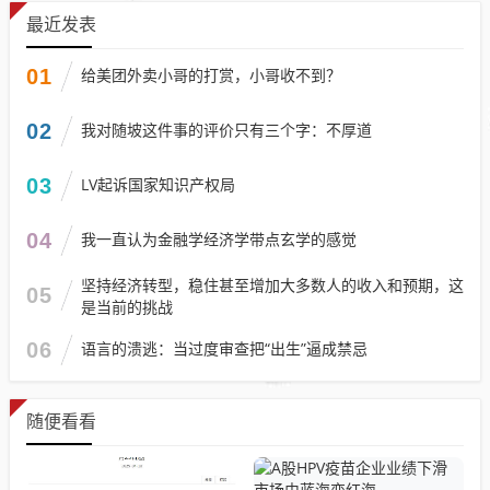
最近发表
01
给美团外卖小哥的打赏，小哥收不到？
02
我对随坡这件事的评价只有三个字：不厚道
03
LV起诉国家知识产权局
04
我一直认为金融学经济学带点玄学的感觉
坚持经济转型，稳住甚至增加大多数人的收入和预期，这
05
是当前的挑战
06
语言的溃逃：当过度审查把“出生”逼成禁忌
随便看看