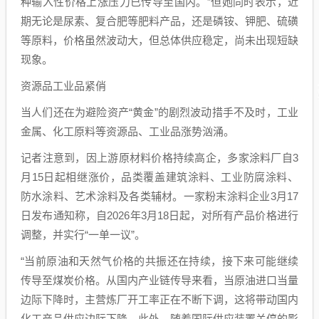
种输入性价格上涨压力已传导至国内。”但她同时表示，近
期无论是尿素、复合肥等肥料产品，还是磷铵、钾肥、硫磺
等原料，价格虽然波动大，但总体供应稳定，尚未出现短缺
现象。
资源品工业品紧俏
当人们还在为避险资产“黄金”的剧烈波动措手不及时，工业
金属、化工原料等资源品、工业品涨势汹涌。
记者注意到，因上游原材料价格持续高企，多家涂料厂自3
月15日起相继涨价，品类覆盖建筑涂料、工业防腐涂料、
防水涂料、艺术涂料及各类辅材。一家粉末涂料企业3月17
日发布通知称，自2026年3月18日起，对所有产品价格进行
调整，并实行“一单一议”。
“当前原油和天然气价格的共振还在持续，接下来可能继续
传导至煤炭价格。从国内产业链传导来看，当原油进口当量
边际下降时，主营炼厂开工率正在不断下调，这将带动国内
化工产品供应边际下降。此外，随着国际供应装置关停的影