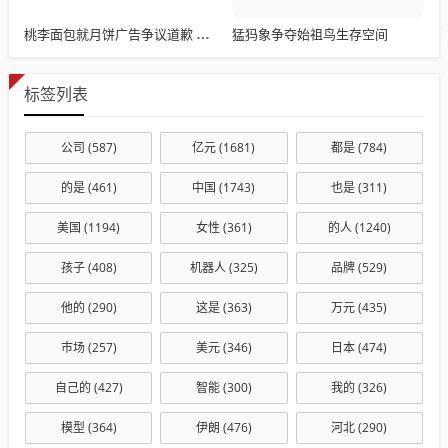
猛犸象争夺始祖鸟生存空间
桃李面包就月饼广告争议道歉 上半年净利下滑近三成
标签列表
公司
(587)
亿元
(1681)
都是
(784)
的是
(461)
中国
(1743)
也是
(311)
美国
(1194)
女性
(361)
的人
(1240)
孩子
(408)
机器人
(325)
品牌
(529)
他的
(290)
这是
(363)
万元
(435)
市场
(257)
美元
(346)
日本
(474)
自己的
(427)
智能
(300)
我的
(326)
模型
(364)
伊朗
(476)
河北
(290)