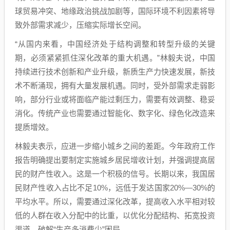
球贸易冲突、地缘政治挑战加剧等，国际环境不利因素将导
致外部需求减少，压缩实际增长空间。
“从国内来看，中国经济处于结构调整和转型升级的关键
期，必须紧紧抓住深化改革的重大机遇。”林毅夫说，中国
持续进行技术创新和产业升级，新质生产力快速发展，新技
术不断涌现，拥有大量发展机遇。同时，受外部需求走弱影
响，部分行业或将面临产能过剩压力，需要有效调整、稳妥
消化。传统产业也需要通过智能化、数字化、绿色化改造来
提质增效。
林毅夫表示，应进一步缩小城乡之间的差距。今年政府工作
报告明确提出要制定实施城乡居民增收计划，并强调提高居
民的财产性收入。这是一个积极的信号。长期以来，我国居
民财产性收入占比不足10%，远低于发达国家20%—30%的
平均水平。所以，需要通过深化改革，提高收入水平相对较
低的人群在收入分配中的比重，以优化分配结构、拓宽投资
渠道，破解“生产多消费少”困局。