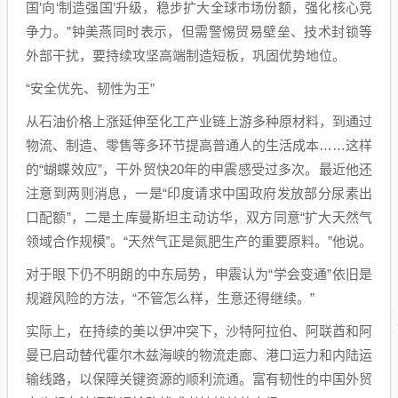
国’向‘制造强国’升级，稳步扩大全球市场份额，强化核心竞
争力。”钟美燕同时表示，但需警惕贸易壁垒、技术封锁等
外部干扰，要持续攻坚高端制造短板，巩固优势地位。
“安全优先、韧性为王”
从石油价格上涨延伸至化工产业链上游多种原材料，到通过
物流、制造、零售等多环节提高普通人的生活成本……这样
的“蝴蝶效应”，干外贸快20年的申震感受过多次。最近他还
注意到两则消息，一是“印度请求中国政府发放部分尿素出
口配额”，二是土库曼斯坦主动访华，双方同意“扩大天然气
领域合作规模”。“天然气正是氮肥生产的重要原料。”他说。
对于眼下仍不明朗的中东局势，申震认为“学会变通”依旧是
规避风险的方法，“不管怎么样，生意还得继续。”
实际上，在持续的美以伊冲突下，沙特阿拉伯、阿联酋和阿
曼已启动替代霍尔木兹海峡的物流走廊、港口运力和内陆运
输线路，以保障关键资源的顺利流通。富有韧性的中国外贸