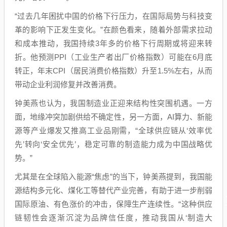
“过去几年困扰中国的价格下行压力，在国际局势与科技变
革的影响下正发生变化。”在颜色看来，随着外部需求拉动
和成本推动，我国持续3年多的价格下行周期或将迎来转
折。他预测PPI（工业生产者出厂价格指数）可能在6月底
转正，年末CPI（居民消费价格指数）升至1.5%左右，从而
带动企业利润修复并改善消费。
钟美燕也认为，我国制造业正迎来结构性突围机遇。一方
面，地缘冲突加剧供给不确定性，另一方面，AI算力、新能
源等产业爆发又推高工业品刚需，“全球供应链从‘效率优
先’转向‘安全优先’，稳定可靠的制造能力成为中国战略优
势。”
尤其是在全球陷入能源“焦虑”的当下，钟美燕提到，我国能
源结构多元化、煤化工等替代产业完善，有助于进一步削弱
国际原油、有色涨价的冲击，保障生产连续性。“这种供应
链韧性会逐渐沉淀为品牌信任度，推动我国从‘制造大