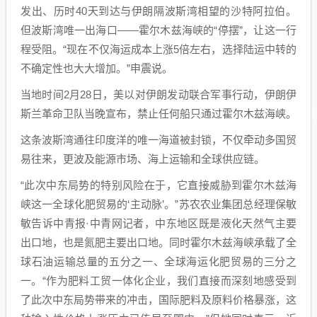
发出、历时40天到达与伊朗隔波斯湾相望的沙特阿拉伯。
但波斯湾唯一出海口——霍尔木兹海峡的“停摆”，让这一行
程受阻。“现在不仅海运成本上涨5倍左右，选择陆运中转的
不确定性也大大增加。”申震说。
当地时间2月28日，美以对伊朗发动联合军事行动，伊朗伊
斯兰革命卫队当晚宣布，禁止任何船只通过霍尔木兹海峡。
这条波斯湾通往印度洋的唯一海道被封锁，不仅牵动多国贸
易往来，更波及能源市场、海上运输和全球供应链。
“此次中东局势的特别风险在于，它直接威胁到霍尔木兹海
峡这一全球化肥贸易的‘主动脉’。”苏农农业集团总经理保敏
敏告诉中青报·中青网记者，中东地区既是液化天然气主要
出口地，也是氮肥主要出口地。同时霍尔木兹海峡承载了全
球石油运输总量的五分之一、全球海运化肥贸易的三分之
一。“作为肥料工贸一体化企业，我们直接而深刻地感受到
了此次中东局势带来的冲击，国际肥料及原料价格暴涨，这