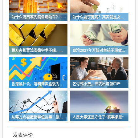
为什么海南率先禁售燃油车？
为什么要丁克呢？其实就是女性不愿中断职业生涯去生育
蒋方舟和贾浅浅都学术不端，为啥通报写得不一样？
台湾2027年开始对生孩子现金补助到18岁
香港黑社会，落魄到卖盒饭为生了吗？
乞讨式小费，专坑出境游中产
从蒋方舟被撤销学位这事，谈谈小某书上常说的“先上桌”的危险性
人民大学还是守住了“实事求是”
发表评论