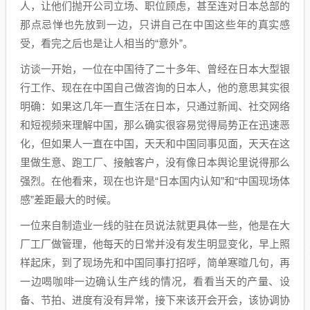
人，让他们抛开公司立场、职位顾虑，甚至连对日本总部的
那点忌惮也先放到一边，只讲自己在中国这些年的真实感
受，看完之后也是让人相当的“意外”。
访谈一开始，一位在中国待了二十多年、曾经在日本大型银
行工作、现在在中国自己做咨询的日本人，他的意思其实很
明确：如果这几年一直生活在日本，只通过新闻、社交网络
和短视频来理解中国，那么确实很容易觉得局势正在迅速恶
化，但如果人一直在中国，天天和中国同事见面，天天在这
里做生意、跑工厂、接触客户，没有像日本舆论里说得那么
强烈。在他看来，现在也许是“日本国内认知”和“中国现场体
感”差距最大的时候。
一位来自制造业一线的驻在员说法就更具体一些，他是在大
厂工厂做管理，他每天的日常并没有发生明显变化，早上照
样起床，到了现场先和中国同事打招呼，简单寒暄几句，再
一边喝咖啡一边确认生产线的情况，看看当天的产量、设
备、节拍、进度有没有异常，接下来该开会开会，该协调协