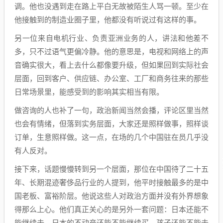
调。他也没遇到走在路上平白无故被陌生人骂一顿。至少在
他接触到的制造业圈子里，他都没有听说过有这样的事。
另一位来自电机行业、负责亚洲业务的人，讲法和他差不
多，只不过语气更偏冷静。他的意思是，电视和网络上的声
音确实很大，看上去什么都像要升级，但如果回到实际社会
层面，回到客户、供应链、办公室、工厂和商务往来的那些
日常场景里，能感受到的影响其实相当有限。
做咨询的人也补了一句，政治新闻当然会播，评论区里当然
也会有情绪，但落到实务层面，大家还是照样做事，照样谈
订单，生意照样做。这一点，在场的几个中国驻在员几乎没
有人反对。
接下来，话题慢慢转到另一个层面，那位在中国待了二十五
年、长期混迹奢侈品行业的人提到，他平时接触最多的是中
国老板、富裕阶层。他说这些人对政治方面并没有外界想象
得那么上心。他们真正关心的是另外一套问题：日本还能不
能继续去，日本的不动产还能不能继续买，孩子还能不能去