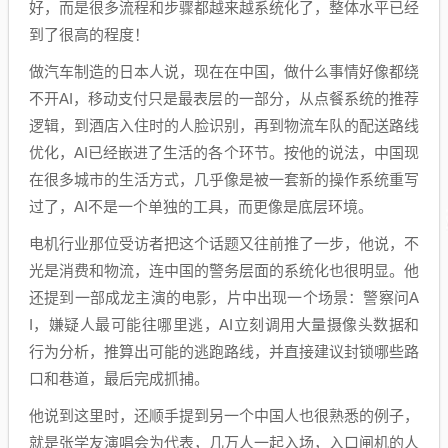
好，而是很多流程和步骤都越来越系统化了，整体水平已经
到了很高的程度！
做汽车制造的日本人说，现在在中国，做什么事情好像都绕
不开AI，移动支付只是最表层的一部分，从点餐系统的推荐
逻辑，到酒店入住时的人脸识别，再到物流车队的配送路线
优化，AI已经嵌进了生活的各个环节。按他的说法，中国现
在很多城市的生活方式，几乎像是被一套新的操作系统重写
过了，AI不是一个单独的工具，而更像是底层环境。
电机行业那位受访者把这个话题又往前推了一步，他说，不
光是消费和物流，连中国的警务层面的系统化也很明显。他
还提到一部成龙主演的电影，片中出现一个场景：警察问A
I，嫌疑人最可能往哪里逃，AI立刻调用大量摄像头数据和
行为分析，推算出可能的逃跑路线，并直接建议封锁哪些路
口和巷道，最后完成抓捕。
他说到这里时，还顺手提到另一个中国人也很熟悉的例子，
就是张学友演唱会为代表，几万人一起入场，入口闸机的人