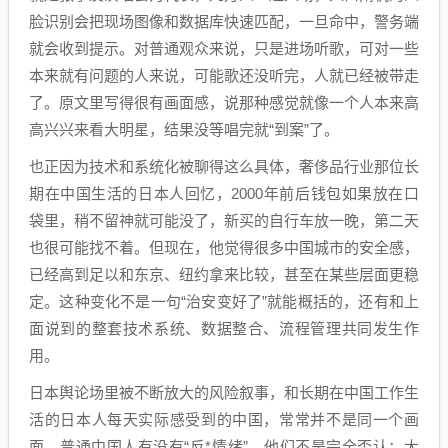
脸识别会把现场图像和数据库快速匹配，一旦命中，警务端
就会收到提示。对普通观众来说，只是进场听歌，可对一些
本来就有问题的人来说，可能歌还没听完，人就已经被带走
了。原文里写得很有画面感，说那种感觉就像一个人本来高
高兴兴来看大明星，结果没等唱完就“到案”了。
也正因为技术和系统化被聊得这么具体，奢侈品行业那位长
期在中国生活的日本人回忆，2000年前后钱包如果放在口
袋里，稍不留神就可能没了，新买的自行车放一晚，第二天
也很可能找不着。但现在，他觉得很多中国城市的安全感，
已经高到足以和东京、纽约拿来比较，甚至在某些层面更稳
定。这种变化不是一句“治安变好了”就能概括的，还有和上
面说到的整套技术系统、数据整合、流程管理共同发生作
用。
日本舆论场里被不断放大的风险叙事，和长期在中国工作生
活的日本人每天实际感受到的中国，常常并不是同一个画
面。普通中国人有没有“反*情绪”，他们不是完全否认；大