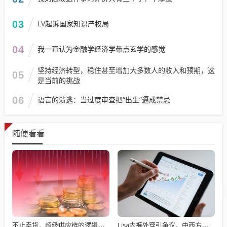
03
LV起诉国家知识产权局
04
我一直认为金融学经济学带点玄学的感觉
坚持经济转型，稳住甚至增加大多数人的收入和预期，这
05
是当前的挑战
06
语言的溃逃：当过度审查把“出生”逼成禁忌
随便看看
不止卖货，超级供应链的逻辑与野望
Lisa内裤外穿引争议，中西方性感理解不同？