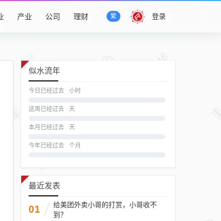
业
产业
公司
理财
登录
繁
似水流年
今日已经过去
小时
这周已经过去
天
本月已经过去
天
今年已经过去
个月
最近发表
给美团外卖小哥的打赏，小哥收不
01
到？