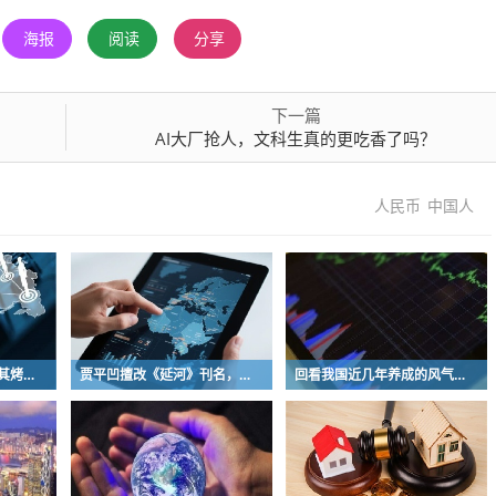
海报
阅读
分享
下一篇
AI大厂抢人，文科生真的更吃香了吗？
人民币
中国人
曾经的街头顶流，土耳其烤肉为什么消失了？
贾平凹擅改《延河》刊名，到底错在哪里？这三点才是问题的关键
回看我国近几年养成的风气习惯