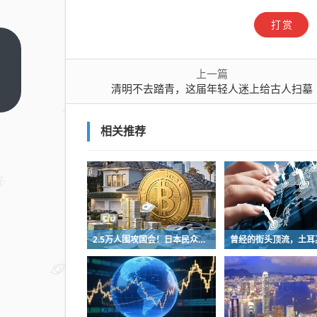
打赏
清明
不去
上一篇
清明不去踏青，这届年轻人迷上给古人扫墓
踏
上一
篇
青，
这届
相关推荐
年轻
人迷
上给
古人
扫墓
2.5万人围攻国会！日本民众怒了：让她下台！