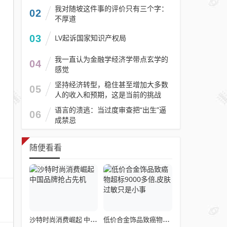
我对随坡这件事的评价只有三个字：
02
不厚道
03
LV起诉国家知识产权局
我一直认为金融学经济学带点玄学的
04
感觉
坚持经济转型，稳住甚至增加大多数
05
人的收入和预期，这是当前的挑战
语言的溃逃：当过度审查把“出生”逼
06
成禁忌
随便看看
沙特时尚消费崛起 中国品牌抢占先机
低价合金饰品致癌物超标9000多倍,皮肤过敏只是小事