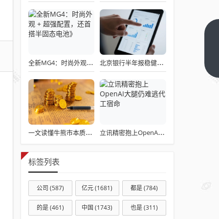
AI大
厂抢
人，
全新MG4：时尚外观 + 超强配置，还首搭半固态电池》
北京银行半年报稳健经营提振发展预期
下一
篇
文科
生真
的更
吃香
了
一文读懂牛熊市本质：理论支撑与典型案例解析
立讯精密抱上OpenAI大腿仍难逃代工宿命
吗？
标签列表
公司
(587)
亿元
(1681)
都是
(784)
的是
(461)
中国
(1743)
也是
(311)