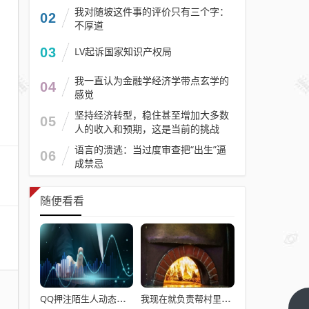
我对随坡这件事的评价只有三个字：
02
不厚道
03
LV起诉国家知识产权局
我一直认为金融学经济学带点玄学的
04
感觉
坚持经济转型，稳住甚至增加大多数
05
人的收入和预期，这是当前的挑战
语言的溃逃：当过度审查把“出生”逼
06
成禁忌
随便看看
QQ押注陌生人动态：是出奇制胜，或战术冒进
我现在就负责帮村里申请建房的工作，现在村里不是盖不起，是没地没指标！