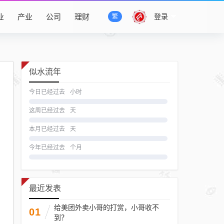
业
产业
公司
理财
登录
繁
似水流年
今日已经过去
小时
这周已经过去
天
本月已经过去
天
今年已经过去
个月
最近发表
给美团外卖小哥的打赏，小哥收不
01
到？