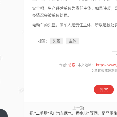
安全帽，生产经营单位为责任主体，如果违反，
多情况会被单位处罚。
电动车的头盔，骑车人是责任主体，所以是被处
头盔
主体
标签：
访客
https://www
作者:
本文地址：
文章转载或复制
打赏
上一篇
把 “二手烟” 和 “汽车尾气、香水味” 等同，是严重偷换