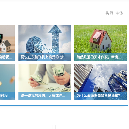
头盔
主体
承包商场“半壁江山”，自助餐为什么越开越多？
说说在东航飞机上喷粪的“沙门世家”
陡然跌落的天才作家，牵出学界一个惊人的造假联盟
何其荒谬的“真理在大炮射程之内”
说一说我的境遇，大家或许多少能对于长沙这座城的人事物有些体会
为什么海南率先禁售燃油车？