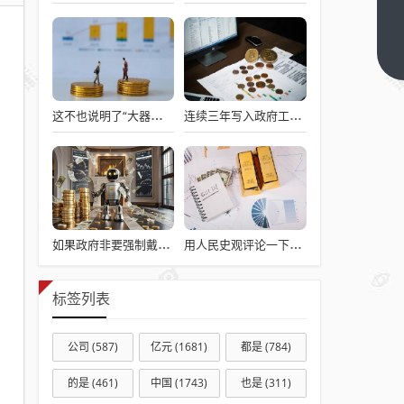
张雪
的故
事，
下一
篇
可能
没那
这不也说明了“大器晚成”是小概率事件吗？
连续三年写入政府工作报告 低空经济蓄势起飞 11只产业链个股获融资客大幅加仓
么燃
如果政府非要强制戴头盔，就得先让电动自行车有个放头盔的地方
用人民史观评论一下澎湖海战
标签列表
公司
(587)
亿元
(1681)
都是
(784)
的是
(461)
中国
(1743)
也是
(311)