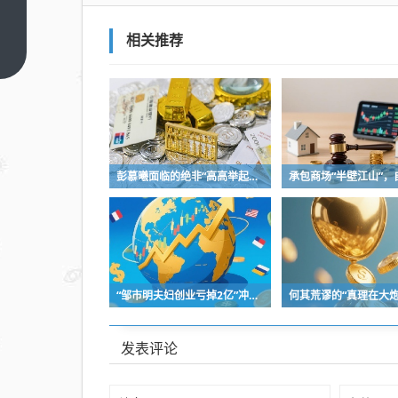
把
“二
相关推荐
手
上一
篇
烟”
和
“汽
车尾
气、
彭慕曦面临的绝非“高高举起，轻轻放下”
香水
味”
等
同，
是严
“邹市明夫妇创业亏掉2亿”冲上热搜！妻子冉莹颖自曝多个项目关停，不得不卖房偿债！
重偷
换概
发表评论
念