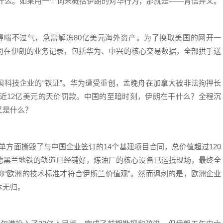
什么。如果用一个词来概括伊朗的对华行为，那就是——背信弃义。
裁得喘不过气，急需解冻80亿美元海外资产。为了换取美国的网开一
公司在伊朗的业务记录，包括华为、中兴的核心交易数据，全部拱手送
国科技企业的“铁证”。华为遭受重创，孟晚舟在加拿大被非法拘押长
付近12亿美元的天价罚款。中国的至暗时刻，伊朗在干什么？全程沉
又是什么？
单方面撕毁了与中国企业签订的14个基建项目合同，总价值超过120
德黑兰地铁的轨道已经铺好，炼油厂的核心设备已运抵现场，最终全
称“欧洲的技术标准才符合伊斯兰价值观”。然而讽刺的是，欧洲企业
本无归。