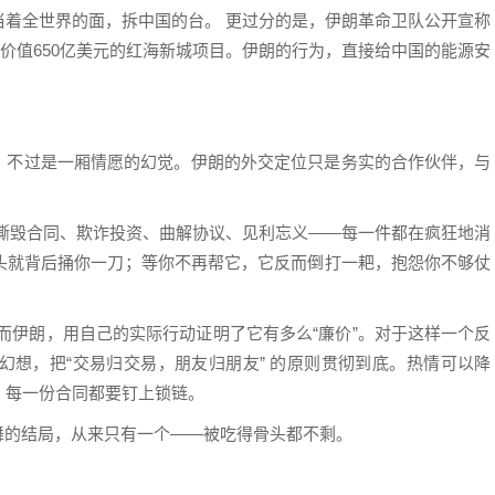
当着全世界的面，拆中国的台。 更过分的是，伊朗革命卫队公开宣称
进价值650亿美元的红海新城项目。伊朗的行为，直接给中国的能源安
”，不过是一厢情愿的幻觉。伊朗的外交定位只是务实的合作伙伴，与
撕毁合同、欺诈投资、曲解协议、见利忘义——每一件都在疯狂地消
头就背后捅你一刀；等你不再帮它，它反而倒打一耙，抱怨你不够仗
而伊朗，用自己的实际行动证明了它有多么“廉价”。对于这样一个反
幻想，把“交易归交易，朋友归朋友” 的原则贯彻到底。热情可以降
，每一份合同都要钉上锁链。
舞的结局，从来只有一个——被吃得骨头都不剩。