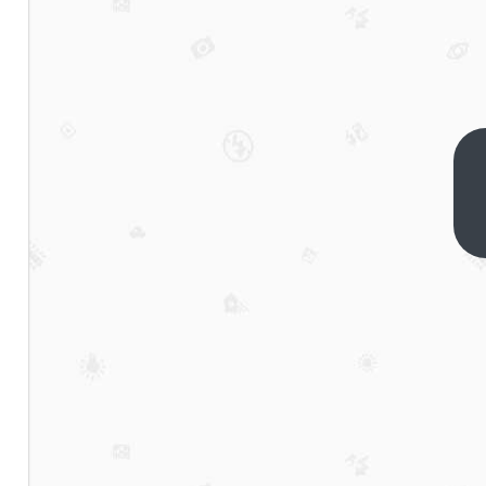
“一天
卖两
台都
下一
篇
难”，
北京
小电
驴仍
集体
涨价