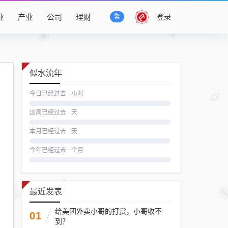
业
产业
公司
理财
登录
繁
似水流年
今日已经过去
小时
这周已经过去
天
本月已经过去
天
今年已经过去
个月
最近发表
给美团外卖小哥的打赏，小哥收不
01
到？