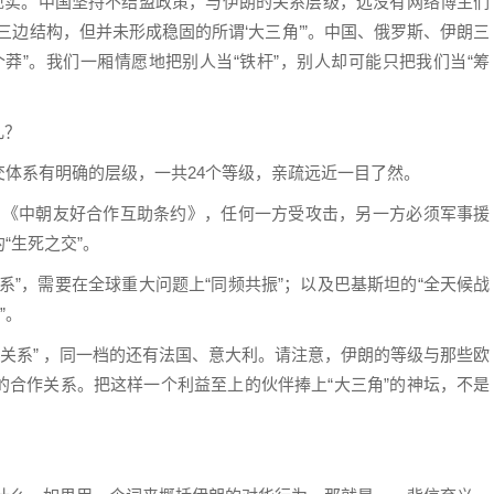
非现实。中国坚持不结盟政策，与伊朗的关系层级，远没有网络博主们
三边结构，但并未形成稳固的所谓‘大三角’”。中国、俄罗斯、伊朗三
莽”。我们一厢情愿地把别人当“铁杆”，别人却可能只把我们当“筹
几？
体系有明确的层级，一共24个等级，亲疏远近一目了然。
年的《中朝友好合作互助条约》，任何一方受攻击，另一方必须军事援
“生死之交”。
系”，需要在全球重大问题上“同频共振”；以及巴基斯坦的“全天候战
”。
关系” ，同一档的还有法国、意大利。请注意，伊朗的等级与那些欧
的合作关系。把这样一个利益至上的伙伴捧上“大三角”的神坛，不是