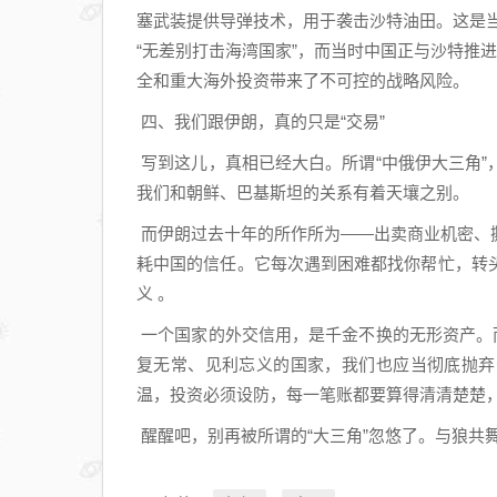
塞武装提供导弹技术，用于袭击沙特油田。这是
“无差别打击海湾国家”，而当时中国正与沙特推
全和重大海外投资带来了不可控的战略风险。
四、我们跟伊朗，真的只是“交易”
写到这儿，真相已经大白。所谓“中俄伊大三角
我们和朝鲜、巴基斯坦的关系有着天壤之别。
而伊朗过去十年的所作所为——出卖商业机密、
耗中国的信任。它每次遇到困难都找你帮忙，转
义 。
一个国家的外交信用，是千金不换的无形资产。
复无常、见利忘义的国家，我们也应当彻底抛弃
温，投资必须设防，每一笔账都要算得清清楚楚
醒醒吧，别再被所谓的“大三角”忽悠了。与狼共