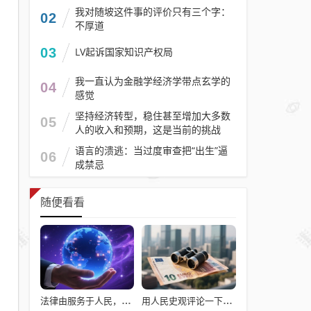
我对随坡这件事的评价只有三个字：
02
不厚道
03
LV起诉国家知识产权局
我一直认为金融学经济学带点玄学的
04
感觉
坚持经济转型，稳住甚至增加大多数
05
人的收入和预期，这是当前的挑战
语言的溃逃：当过度审查把“出生”逼
06
成禁忌
随便看看
法律由服务于人民，变成了服务于法学届
用人民史观评论一下澎湖海战