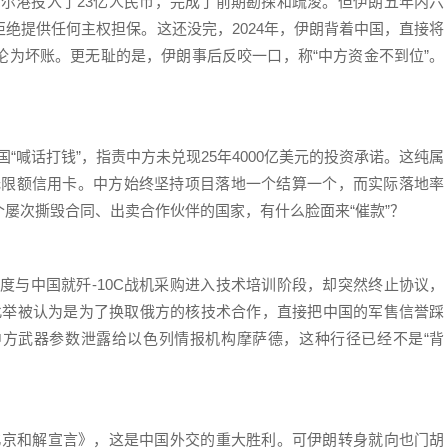
哈尔港投入了23亿人民币，完成了前期勘探和疏浚。但伊朗五年内六
绝提供任何主权担保。这还没完，2024年，伊朗背着中国，直接将
沦为坏账。更无耻的是，伊朗事后反咬一口，称“中方资金不到位”。
“喊话打钱”，指责中方未兑现25年4000亿美元的投资承诺。这纯属
张无限额信用卡。中方始终坚持项目落地一个结算一个，而实际落地率
屡次撕毁合同、出卖合作伙伴的国家，有什么脸面来“催款”？
度与中国就歼-10C战机采购进入技术培训阶段，却突然终止协议，
。此举被认为是为了换取俄方的核技术合作，直接把中国的军售信誉踩
方武器参数泄露给以色列情报机构摩萨德，这种行径已经不是“背
《北京和解宣言》，这是中国外交的重大胜利。可伊朗转身就向也门胡