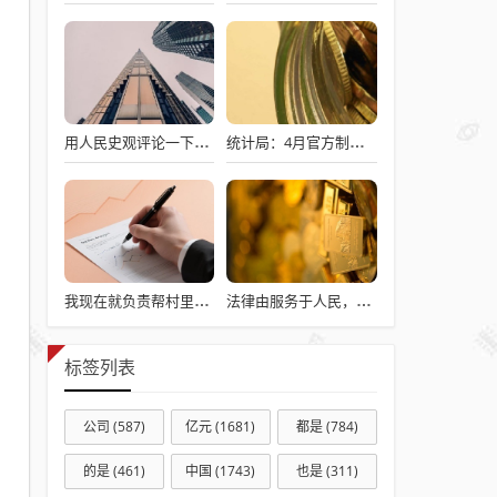
用人民史观评论一下澎湖海战
统计局：4月官方制造业PMI为50.3% 比上月下降0.1个百分点
我现在就负责帮村里申请建房的工作，现在村里不是盖不起，是没地没指标！
法律由服务于人民，变成了服务于法学届
标签列表
公司
(587)
亿元
(1681)
都是
(784)
的是
(461)
中国
(1743)
也是
(311)