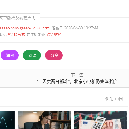
文章版权及转载声明
.gaaao.com/gaaao/34580.html
发布于 2026-04-30 10:27:44
超链接形式
深链财经
请以
并注明出处
海报
阅读
分享
下一篇
业
“一天卖两台都难”，北京小电驴仍集体涨价
伊朗
中国