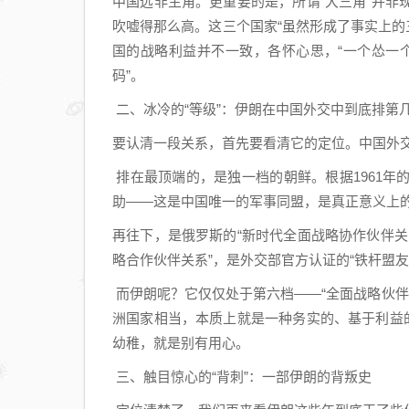
中国远非主角。更重要的是，所谓“大三角”并
吹嘘得那么高。这三个国家“虽然形成了事实上的
国的战略利益并不一致，各怀心思，“一个怂一个
码”。
二、冰冷的“等级”：伊朗在中国外交中到底排第
要认清一段关系，首先要看清它的定位。中国外交
排在最顶端的，是独一档的朝鲜。根据1961
助——这是中国唯一的军事同盟，是真正意义上的
再往下，是俄罗斯的“新时代全面战略协作伙伴关
略合作伙伴关系”，是外交部官方认证的“铁杆盟友
而伊朗呢？它仅仅处于第六档——“全面战略伙伴
洲国家相当，本质上就是一种务实的、基于利益
幼稚，就是别有用心。
三、触目惊心的“背刺”：一部伊朗的背叛史