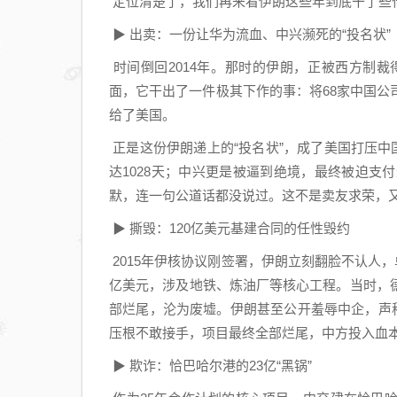
定位清楚了，我们再来看伊朗这些年到底干了些
▶ 出卖：一份让华为流血、中兴濒死的“投名状”
时间倒回2014年。那时的伊朗，正被西方制
面，它干出了一件极其下作的事：将68家中国
给了美国。
正是这份伊朗递上的“投名状”，成了美国打压中
达1028天；中兴更是被逼到绝境，最终被迫支
默，连一句公道话都没说过。这不是卖友求荣，
▶ 撕毁：120亿美元基建合同的任性毁约
2015年伊核协议刚签署，伊朗立刻翻脸不认人，
亿美元，涉及地铁、炼油厂等核心工程。当时，
部烂尾，沦为废墟。伊朗甚至公开羞辱中企，声
压根不敢接手，项目最终全部烂尾，中方投入血
▶ 欺诈：恰巴哈尔港的23亿“黑锅”