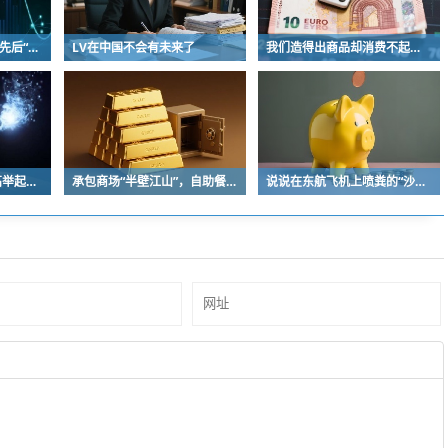
短短48小时，两大才女先后“翻车”！
LV在中国不会有未来了
我们造得出商品却消费不起？中国决不会是这样的！
彭慕曦面临的绝非“高高举起，轻轻放下”
承包商场“半壁江山”，自助餐为什么越开越多？
说说在东航飞机上喷粪的“沙门世家”