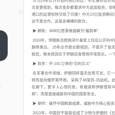
作为25年合作计划的核心项目，中交建在恰巴
次变更规划，每次变卦都要求中方追加投资，却拒
港口的运营权转交给了印度！中方23亿投资瞬间
这不是合作，这是赤裸裸的欺诈。
▶ 赖账：4000亿愿景被曲解为“催款单”
很搞
2024年，伊朗新总统佩泽什基安上任后公开向中国
笑的
颠倒黑白。 25年合作是长期规划，不是开了
事
上一
极低，根本原因在于伊朗自身营商环境恶劣。一个
篇
情，
▶ 背弃：歼-10C订单的“见利忘义”
现在
各地
在军事合作领域，伊朗同样毫无信用可言。它一
以亩
转而投向俄罗斯怀抱，采购了48架苏-35战机
均利
在脚下。更令人心惊的是，有报道称伊朗曾将中
润驱
刺”，而是直接威胁到中国的国家安全。
赶企
▶ 使绊：破坏中国斡旋成果，威胁中方核心投资
业
2023年，中国好不容易促成了沙特与伊朗的