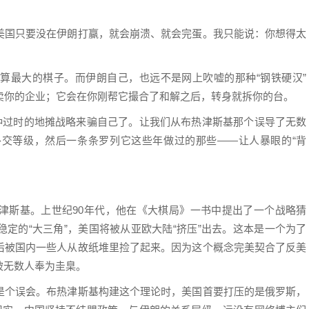
美国只要没在伊朗打赢，就会崩溃、就会完蛋。我只能说：你想得太
算最大的棋子。而伊朗自己，也远不是网上吹嘘的那种“钢铁硬汉”
卖你的企业；它会在你刚帮它撮合了和解之后，转身就拆你的台。
这种过时的地摊战略来骗自己了。让我们从布热津斯基那个误导了无数
交等级，然后一条条罗列它这些年做过的那些——让人暴眼的“背
津斯基。上世纪90年代，他在《大棋局》一书中提出了一个战略猜
定的“大三角”，美国将被从亚欧大陆“挤压”出去。这本是一个为了
后被国内一些人从故纸堆里捡了起来。因为这个概念完美契合了反美
被无数人奉为圭臬。
是个误会。布热津斯基构建这个理论时，美国首要打压的是俄罗斯，