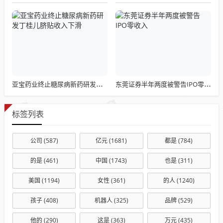
亚宝药业终止糖尿病新药研发丁桂儿脐贴收入下滑
东莞证券半年两度被警告IPO零收入
标签列表
公司
(587)
亿元
(1681)
都是
(784)
的是
(461)
中国
(1743)
也是
(311)
美国
(1194)
女性
(361)
的人
(1240)
孩子
(408)
机器人
(325)
品牌
(529)
他的
(290)
这是
(363)
万元
(435)