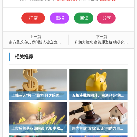
打赏
海报
阅读
分享
上一篇
下一篇
南方黑芝麻65岁创始人被立案调查，涉嫌信披违规
利润大缩水 高管却涨薪 嘀嗒究竟出行向何方？
相关推荐
上线三天“榨干”算力 月之暗面被Kimi K3“逼”着IPO
五粮液批价回升，白酒已经“筑底”？
上市后首遇业绩回调 老板电器将完成代际交棒 少帅掌舵闯存量周期
国内首款“双3C认证”电助力自行车上市，京东京造率先完成全链路安全认证