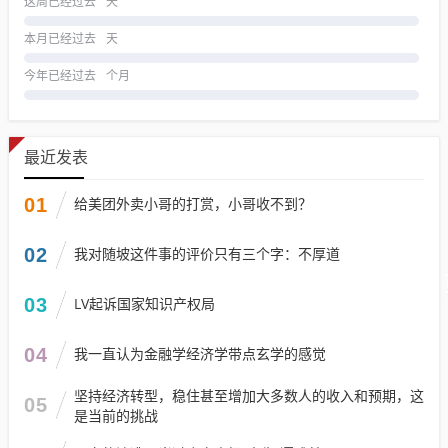
这周已经过去
天
本月已经过去
天
今年已经过去
个月
最近发表
01
给美团外卖小哥的打赏，小哥收不到？
02
我对随坡这件事的评价只有三个字：不厚道
03
LV起诉国家知识产权局
04
我一直认为金融学经济学带点玄学的感觉
坚持经济转型，稳住甚至增加大多数人的收入和预期，这
05
是当前的挑战