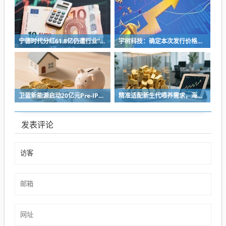
宁德时代分红61.8亿仍遭行业“去宁德化” 曾毓群的“尊重考题”该怎么答？
宇树科技：确定本次发行价格为 150.80元/股
卫蓝新能源启动20亿元Pre-IPO轮融资 冲刺2027年创业板上市
精准适配新生代喂养需求，海普诺凯双新品解锁育儿新选择！
发表评论