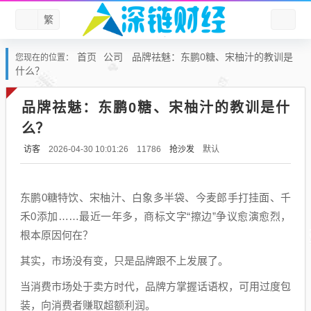
繁
首页
公司
品牌祛魅：东鹏0糖、宋柚汁的教训是
您现在的位置：
什么？
品牌祛魅：东鹏0糖、宋柚汁的教训是什
么？
访客
抢沙发
默认
2026-04-30 10:01:26
11786
东鹏0糖特饮、宋柚汁、白象多半袋、今麦郎手打挂面、千
禾0添加……最近一年多，商标文字“擦边”争议愈演愈烈，
根本原因何在？
其实，市场没有变，只是品牌跟不上发展了。
当消费市场处于卖方时代，品牌方掌握话语权，可用过度包
装，向消费者赚取超额利润。