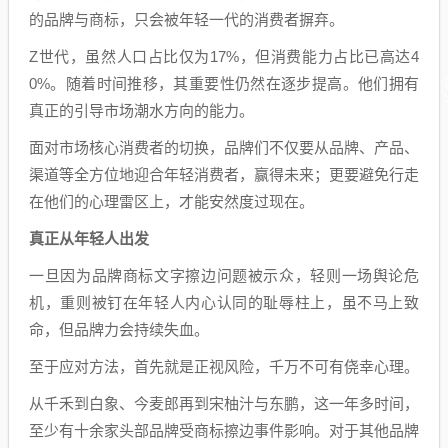
的品牌与商标，只会被年轻一代的消费者摒弃。
Z世代，虽然人口占比仅为17%，但消费能力占比已高达4
0%。随着时间推移，其重要性仍然在逐步提高。他们拥有
真正的引导市场潮水方向的能力。
面对市场核心消费者的切换，品牌们不仅要从品牌、产品、
渠道等全方位地迎合年轻消费者，赢得未来；更要避免行走
在他们的心理雷区上，才能安然度过现在。
真正从年轻人出发
一旦因为品牌商标文字擦边问题被示众，轻则一场舆论危
机，重则被钉在年轻人内心认同的耻辱柱上，虽不马上致
命，但品牌力会持续失血。
至于应对方法，首先就是正视风险，千万不可有侥幸心理。
从千禾到白象、今麦郎再到宋柚汁与东鹏，这一年多时间，
至少有十余家头部品牌受商标擦边事件影响。对于其他品牌