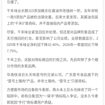
引爆了。
千禾味业长期以0添加概念在酱油市场独树一帜，去年却有
一款0添加产品被检出镉含量。后来大家发现，其酱油包装
上的“千禾0”是商标，并不直接指向产品零添加。
尽管，千禾味业紧急回应并处理，但还是对品牌形象造成了
无可挽回的打击，甚至影响了公司业绩。业绩数据显示，2
025年千禾味业净利润下降32.40%，2026年一季度同比下降
7.75%。
千禾之后，这股对商标擦边的打假之风，先后吹倒了多个细
分市场的多家品牌。
华南快消巨头天地壹号的兄弟公司，广东壹号食品旗下的
“壹号土猪肉”产品，并非土猪肉，“壹号土”只是商标。
方便面市场的白象和今麦郎，两大本土巨头也掉进了同一个
陷阱中。前有白象因为“一袋半”商标陷入争议，没多久今麦
郎就因“手打”商标遭用户质疑。