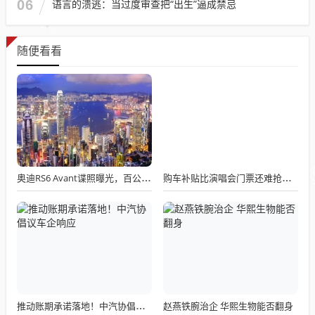
06
语言的溃逃：当过度审查把“出生”逼成禁忌
随便看看
奥迪RS6 Avant谍照曝光，百公里加速或进入3秒俱乐部？
购车补贴比演唱会门票还难抢多地回应
赵燕铁腕治企 华熙生物能否翻身
推动账期承诺落地！中汽协倡议车企响应