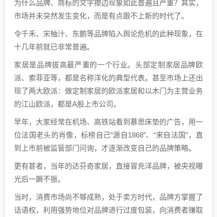
为什么品牌、商标的文字擦边现象如此普遍且严重？其实，
市场并未突然发生变化，而是有点跟不上新的时代了。
令千禾、宋柚汁、东鹏等品牌陷入舆论危机的此种现象，在
十几年前就已非常普遍。
家居是品牌拔高最严重的一个行业。头部定制家居品牌欧
派、索菲亚等，都是名称洋化的典型代表。甚至市场上还出
现了两大欧派：做定制家居的欧派家居和以木门为主营业务
的江山欧派，都是A股上市公司。
早年，大家经常在机场、高铁站看到慕思床垫的广告，用一
位法国老头的肖像，标榜自己“源自1868”、“来自法国”，直
到上市前被监管部门问询，才逐渐改变自己的品牌策略。
更有甚者，当年的达芬奇家居，直接冒充洋品牌，被央视曝
光后一蹶不振。
当时，消费市场尚不够成熟，处于卖方时代，品牌方掌握了
话语权，利用强势地位对品牌进行过度包装，向消费者赚取