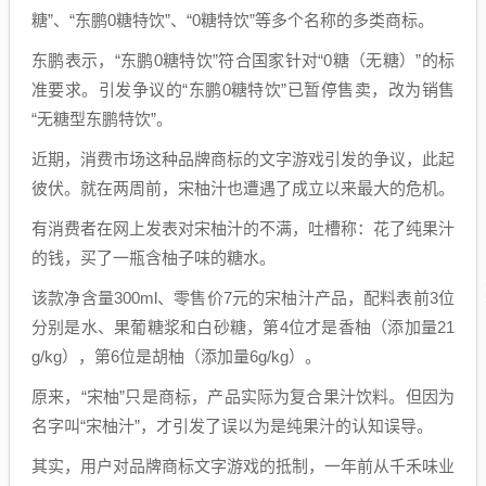
糖”、“东鹏0糖特饮”、“0糖特饮”等多个名称的多类商标。
东鹏表示，“东鹏0糖特饮”符合国家针对“0糖（无糖）”的标
准要求。引发争议的“东鹏0糖特饮”已暂停售卖，改为销售
“无糖型东鹏特饮”。
近期，消费市场这种品牌商标的文字游戏引发的争议，此起
彼伏。就在两周前，宋柚汁也遭遇了成立以来最大的危机。
有消费者在网上发表对宋柚汁的不满，吐槽称：花了纯果汁
的钱，买了一瓶含柚子味的糖水。
该款净含量300ml、零售价7元的宋柚汁产品，配料表前3位
分别是水、果葡糖浆和白砂糖，第4位才是香柚（添加量21
g/kg），第6位是胡柚（添加量6g/kg）。
原来，“宋柚”只是商标，产品实际为复合果汁饮料。但因为
名字叫“宋柚汁”，才引发了误以为是纯果汁的认知误导。
其实，用户对品牌商标文字游戏的抵制，一年前从千禾味业