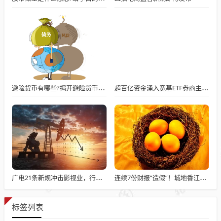
避险货币有哪些?揭开避险货币的三重真相
超百亿资金涌入宽基ETF券商主题被弃
广电21条新规冲击影视业，行业将如何应对？
连续7份财报“造假”！城地香江被监管重锤，3名前高管遭追责，市值蒸发超10亿
标签列表