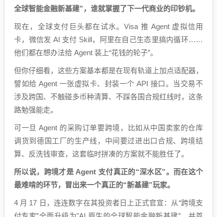
全球智能金融新基建”，谁就掌握了下一代商业的印钞机。
现在，全球支付巨头都在试水。Visa 推 Agent 虚拟信用
卡，微信发 AI 支付 Skill，阿里在自己生态里搞内循环……
他们都在想办法给 Agent 装上“花钱的轮子”。
但你仔细看，这些方案基本都是在现有轨道上加点适配器，
譬如给 Agent 一张虚拟卡、封装一个 API 接口。当交易不
涉及跨国、不触碰多币种清算、不踩各国合规红线时，这条
路勉强能走。
可一旦 Agent 的采购订单要跨境，比如从中国卖家的仓库
调货到德国工厂的生产线，中间要过进出口合规、跨境结
算、反洗钱审查，这套临时拼凑的方案就不能胜任了。
所以说，跨境才是 Agent 支付真正的“深水区”。而在这个
最难啃的环节，冒出来一个真正的“新基建”玩家。
4 月 17 日，连连数字在其投资者日上正式官宣：从“跨境支
付专家”全面升级为"AI 原生的全球智能金融新基建”，并首