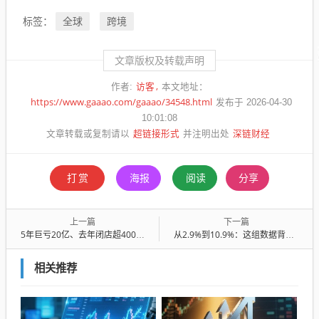
全球
跨境
标签：
文章版权及转载声明
访客
作者:
本文地址：
https://www.gaaao.com/gaaao/34548.html
发布于 2026-04-30
10:01:08
超链接形式
深链财经
文章转载或复制请以
并注明出处
打赏
海报
阅读
分享
上一篇
下一篇
5年巨亏20亿、去年闭店超400家，“胖东来”也救不了中百集团？
从2.9%到10.9%：这组数据背后藏着海尔全球创牌的深远意义
相关推荐