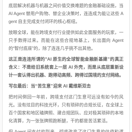
底层解决机器与机器之间价值交换难题的金融基础设施，当
AI Agent 替用户购物、替企业决策时，连连成为能让这些 A
gent 自主完成支付闭环的核心枢纽。
放眼全球，能在跨境支付行业提供如此全面服务的玩家，一
只手数得过来。而能在这些合规地基上，长出面向 Agent
的“智付底座”的，除了连连几乎挑不出其他。
这正是连连所谓的"AI 原生的全球智能金融新基建”的真正
含义：不是给旧系统套上一层 AI 外壳，而是从底层重新设
计一套认得出机器、跑得动高频、跨得过国境的支付网络。
写在最后：当“苦生意”迎来 AI 戴维斯双击
把时间倒回一年前，跨境支付这门生意可远没有如今的风
光。没有炫目的科技光环，只有琐碎的合规长征，在全球上
百个国家和地区磕牌照、建合规团队、应对极其琐碎的本地
化清算，为一张张牌照跑断腿，干的都是苦活累活。
但 Agent 间支付的到来，彻底改变了这门生意的估值和逻