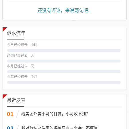
还没有评论，来说两句吧...
似水流年
今日已经过去
小时
这周已经过去
天
本月已经过去
天
今年已经过去
个月
最近发表
01
给美团外卖小哥的打赏，小哥收不到？
02
我对随坡这件事的评价只有三个字：不厚道