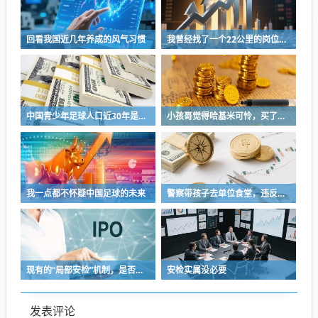
回看我国近几年养成的风气习惯
我曾经找了一个22公里的岗位，坚持了2个星期就坚持不下去了
中国青少年足球人口近30年是断崖式下降
小孩哥觉得哈基米可怜，买了火腿肠喂哈基米，结果哈基米直接叼走他的鹦鹉…
我一点都不怀疑中国足球的未来
警察带孩子去单位食堂，违反了哪门子规章制度？
现有的“局部安检”机制，是否在防范旧风险的同时，制造了新隐患？
安检实属没必要
发表评论