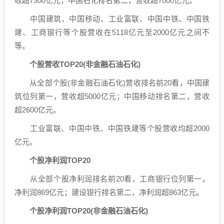
收超7300亿元；
中国石化
排名第二，营收超7000亿元。
中国建筑
、
中国移动
、
工业富联
、
中国中铁
、
中国铁
建
、
工商银行
等个股营收在5118亿元至2000亿元之间不
等。
个股营收TOP20
(非金融
石油石化
)
从全部个股(非金融
石油石化
)营收排名前20看，
中国建
筑
位列第一，营收超5000亿元；
中国移动
排名第二，营收
超2600亿元。
工业富联
、
中国中铁
、
中国铁建
等个股营收均超2000
亿元。
个股
净利润
T
OP20
从全部个股净利润排名前20看，
工商银行
位列第一，
净利润869亿元；
建设银行
排名第二，净利润超863亿元。
个股净利润TOP20
(非金融
石油石化
)