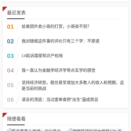
最近发表
01
给美团外卖小哥的打赏，小哥收不到？
02
我对随坡这件事的评价只有三个字：不厚道
03
LV起诉国家知识产权局
04
我一直认为金融学经济学带点玄学的感觉
坚持经济转型，稳住甚至增加大多数人的收入和预期，这
05
是当前的挑战
06
语言的溃逃：当过度审查把“出生”逼成禁忌
随便看看