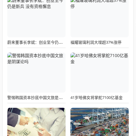
福耀玻璃利润大增超37%涨停
蔚来董事长李斌：创业至今仍是新兵 没有资格懈怠
41岁哈佛女将掌舵7100亿基金
警惕韩国资本抄底中国文旅是阴谋论吗