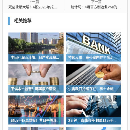
上一篇
下一篇
双创业绩大增！A股2025年报全景透视
统计局：4月官方制造业PMI为50.3% 比上月下降0.1个百分点
相关推荐
丰田利润五连降、日产实现扭亏 日系三强一季报喜忧参半
持续反弹！高带宽内存早盘走强 三大原厂产能售罄
不惧本土监管！韩国散户转投美国高倍杠杆ETF 分析师：更大风险酝酿中
供需缺口持续存在！稀土永磁表现强势 2026高增长个股来了
65万手巨单封板！昔日牛股连续2日跌停！发生了什么？
2分钟！直线涨停 封单13万手！6G赛道集体拉升