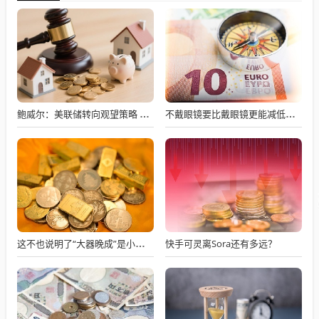
鲍威尔：美联储转向观望策略 目前加息不是基本预期
不戴眼镜要比戴眼镜更能减低近视度数
快手可灵离Sora还有多远？
这不也说明了“大器晚成”是小概率事件吗？