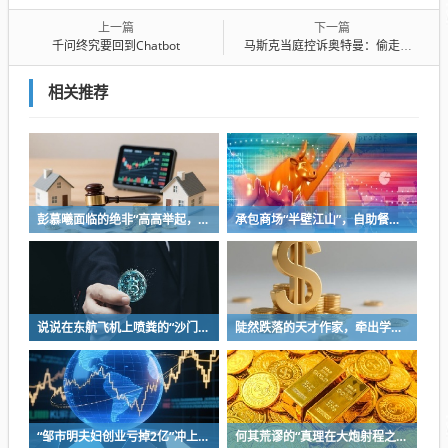
上一篇
下一篇
千问终究要回到Chatbot
马斯克当庭控诉奥特曼：偷走一家慈善机构是不对的
相关推荐
彭慕曦面临的绝非“高高举起，轻轻放下”
承包商场“半壁江山”，自助餐为什么越开越多？
说说在东航飞机上喷粪的“沙门世家”
陡然跌落的天才作家，牵出学界一个惊人的造假联盟
“邹市明夫妇创业亏掉2亿”冲上热搜！妻子冉莹颖自曝多个项目关停，不得不卖房偿债！
何其荒谬的“真理在大炮射程之内”