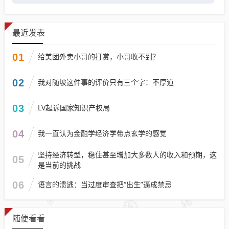
最近发表
01
给美团外卖小哥的打赏，小哥收不到？
02
我对随坡这件事的评价只有三个字：不厚道
03
LV起诉国家知识产权局
04
我一直认为金融学经济学带点玄学的感觉
坚持经济转型，稳住甚至增加大多数人的收入和预期，这
05
是当前的挑战
06
语言的溃逃：当过度审查把“出生”逼成禁忌
随便看看