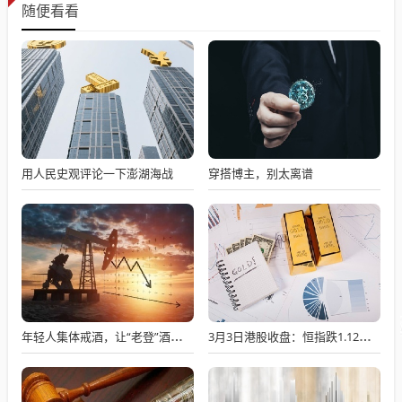
随便看看
用人民史观评论一下澎湖海战
穿搭博主，别太离谱
年轻人集体戒酒，让“老登”酒企的天快塌了
3月3日港股收盘：恒指跌1.12% 恒生科技指数跌2.26%