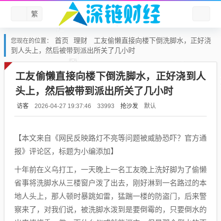
繁
首页
理财
工友偷懒直接向楼下倒洗脚水，正好浇
您现在的位置：
到人头上，然后被带到派出所关了几小时
工友偷懒直接向楼下倒洗脚水，正好浇到人
头上，然后被带到派出所关了几小时
访客
抢沙发
默认
2026-04-27 19:37:46
33993
【本文来自《网民反映路灯不亮等问题被威胁恐吓？官方通
报》评论区，标题为小编添加】
十年前在义乌打工，一天晚上一名工友晚上洗好脚为了偷懒
省事将洗脚水从三楼窗户泼了出去，刚好淋到一名路过的本
地人头上，那人顿时暴跳如雷，猛踹一楼的防盗门，后来警
察来了，对我们说，被洗脚水泼到是要倒霉的，只要倒水的