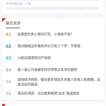
今年已经过去
个月
最近发表
01
给美团外卖小哥的打赏，小哥收不到？
02
我对随坡这件事的评价只有三个字：不厚道
03
LV起诉国家知识产权局
04
我一直认为金融学经济学带点玄学的感觉
坚持经济转型，稳住甚至增加大多数人的收入和预期，这
05
是当前的挑战
06
语言的溃逃：当过度审查把“出生”逼成禁忌