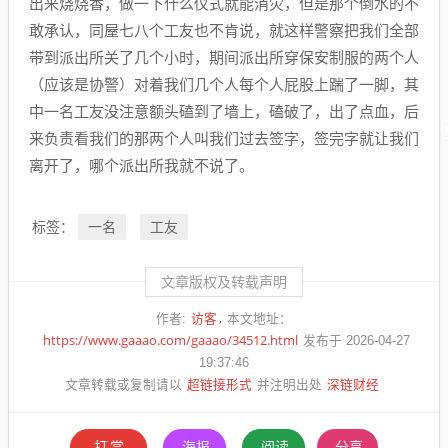
出来烧烧香，做一下什么仪式就能消灾，但是那个倒水的不
敢承认，同屋七八个工友也不肯说，就这样警察把我们全部
带到派出所关了几个小时，期间派出所穿保安制服的两个人
（应该是协警）对着我们几个人每个人屁股上踹了一脚，其
中一名工友没注意额头磕到了墙上，磕破了，出了点血，后
来负责看我们的那两个人叫我们过去签字，签完字就让我们
离开了，哪个派出所我就不说了。
一名
工友
标签：
文章版权及转载声明
访客
作者:
本文地址：
https://www.gaaao.com/gaaao/34512.html
发布于 2026-04-27
19:37:46
超链接形式
深链财经
文章转载或复制请以
并注明出处
打赏
海报
阅读
分享