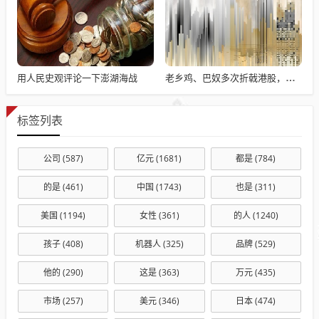
用人民史观评论一下澎湖海战
老乡鸡、巴奴多次折戟港股，餐饮上市变难了吗？
标签列表
公司
(587)
亿元
(1681)
都是
(784)
的是
(461)
中国
(1743)
也是
(311)
美国
(1194)
女性
(361)
的人
(1240)
孩子
(408)
机器人
(325)
品牌
(529)
他的
(290)
这是
(363)
万元
(435)
市场
(257)
美元
(346)
日本
(474)