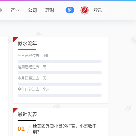
业
产业
公司
理财
登录
繁
似水流年
今日已经过去
小时
这周已经过去
天
本月已经过去
天
今年已经过去
个月
最近发表
给美团外卖小哥的打赏，小哥收不
01
到？