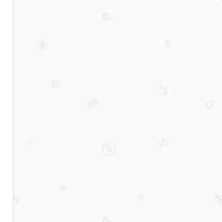
被杨
柳絮
吹散