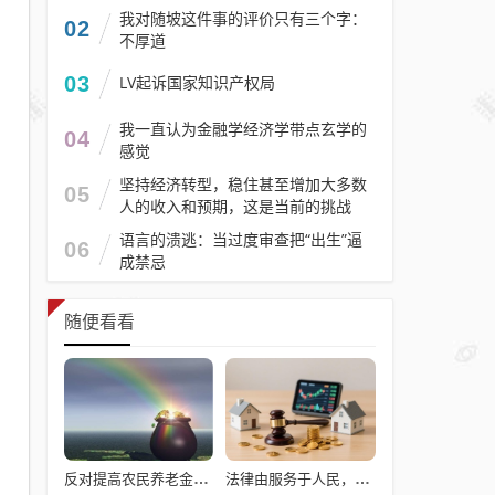
我对随坡这件事的评价只有三个字：
02
不厚道
03
LV起诉国家知识产权局
我一直认为金融学经济学带点玄学的
04
感觉
坚持经济转型，稳住甚至增加大多数
05
人的收入和预期，这是当前的挑战
语言的溃逃：当过度审查把“出生”逼
06
成禁忌
随便看看
反对提高农民养老金的10个常见借口——别再用套话敷衍
法律由服务于人民，变成了服务于法学届