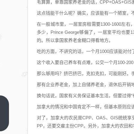
毛算算，单靠国家养老金的话，CPP+OAS+GI
这点钱能干什么呢？确实，应该能有一个陋室，不
在一般城市里，一居室房租需要1300-1600
多少，Prince George够偏了，一居室平均也
的。所以拿国家养老金糊口得看地方。
吃的方面，不讲究的话，一个月1000应该能对
这个收入要自己养车有点难，公交一个月100-200
那么够用吗？挤巴挤巴，克扣克扣，可能刚好。
那有企业养老金，加上自储养老金，退休后开销
换句话说，国家有义务保证基本生活，但要过得“
机器
加拿大的情况和中国肯定不一样，但基本原则应
人比
对了，加拿大的农民是CPP、OAS、GIS统
人多
上一
PP，还要交雇主份CPP。另外，加拿大的农田
篇
的地