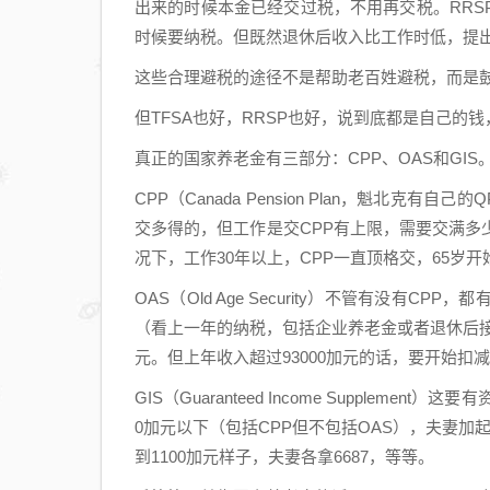
出来的时候本金已经交过税，不用再交税。RR
时候要纳税。但既然退休后收入比工作时低，提
这些合理避税的途径不是帮助老百姓避税，而是
但TFSA也好，RRSP也好，说到底都是自己的
真正的国家养老金有三部分：CPP、OAS和GIS
CPP（Canada Pension Plan，魁北克
交多得的，但工作是交CPP有上限，需要交满
况下，工作30年以上，CPP一直顶格交，65岁开
OAS（Old Age Security）不管有没
（看上一年的纳税，包括企业养老金或者退休后接着
元。但上年收入超过93000加元的话，要开始扣
GIS（Guaranteed Income Supplem
0加元以下（包括CPP但不包括OAS），夫妻
到1100加元样子，夫妻各拿6687，等等。