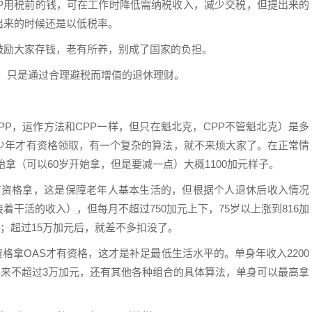
SP用税前的钱，可在工作时降低需纳税收入，减少交税，但提出来的
出来的时候还是以低税率。
鼓励大家存钱，老有所养，别成了国家的负担。
钱，只是通过合理避税而增值的退休理财。
。
有自己的QPP，运作方法和CPP一样，但只在魁北克，CPP不管魁北克）是多
多少年才有资格领取，有一个复杂的算法，就不来烦大家了。在正常情
始拿（可以60岁开始拿，但是要减一点）大概1100加元样子。
有CPP，都有资格拿，这是保障老年人基本生活的，但根据个人退休后收入情况
干活的收入），但每月不超过750加元上下，75岁以上涨到816加
减；超过15万加元后，就差不多扣没了。
ent）这要有资格拿OAS才有资格，这才是补足最低生活水平的。单身年收入2200
加起来不超过3万加元，还有其他各种组合的具体算法，单身可以最高拿