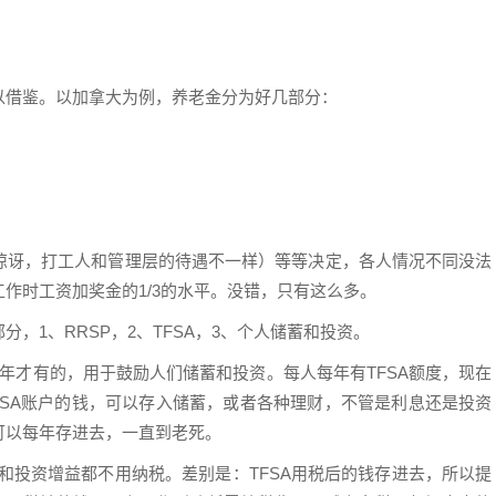
以借鉴。以加拿大为例，养老金分为好几部分：
惊讶，打工人和管理层的待遇不一样）等等决定，各人情况不同没法
作时工资加奖金的1/3的水平。没错，只有这么多。
，1、RRSP，2、TFSA，3、个人储蓄和投资。
多年才有的，用于鼓励人们储蓄和投资。每人每年有TFSA额度，现在
TFSA账户的钱，可以存入储蓄，或者各种理财，不管是利息还是投资
可以每年存进去，一直到老死。
息和投资增益都不用纳税。差别是：TFSA用税后的钱存进去，所以提