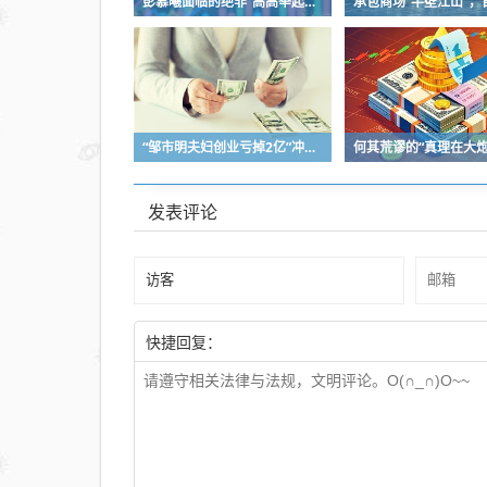
彭慕曦面临的绝非“高高举起，轻轻放下”
“邹市明夫妇创业亏掉2亿”冲上热搜！妻子冉莹颖自曝多个项目关停，不得不卖房偿债！
发表评论
快捷回复：