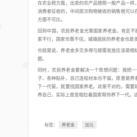
在农业税方面，出卖的农产品按照一般产品一样
方，
消费者征收的，中间层次购物被收的销售税可以
要出
现
方面不可比。
了？
回到中国，农民养老金光靠国家养老金，肯定不
家不行，国家也靠不住。城镇居民的养老金也是
也就是说，养老金多交多得与按需发放应该是相
题。
同时，农民养老金要解决一个思想问题：我把一
子、各种贴补，自己连棺材本也不留。原意是养
下一代管，就要找国家养老。这是不对的。需要
养自己，实际上是变相拉着国家帮你养下一代。
养老金
加元
标签：