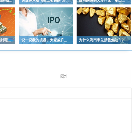
承包商场“半壁江山”，自助餐为什么越开越多？
说说在东航飞机上喷粪的“沙门世家”
陡然跌落的天才作家，牵出学界一个惊人的造假联盟
何其荒谬的“真理在大炮射程之内”
说一说我的境遇，大家或许多少能对于长沙这座城的人事物有些体会
为什么海南率先禁售燃油车？