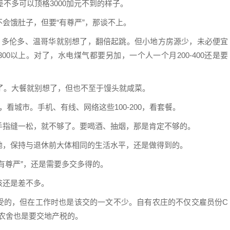
S差不多可以顶格3000加元不到的样子。
会饿肚子，但要“有尊严”，那谈不上。
左右，多伦多、温哥华就别想了，翻倍起跳。但小地方房源少，未必便宜
要1300以上。对了，水电煤气都要另加，一个人一个月200-400还是要
付了。大餐就别想了，但也不至于馒头就咸菜。
，看城市。手机、有线、网络这些100-200，看套餐。
手指缝一松，就不够了。要喝酒、抽烟，那是肯定不够的。
地，保持与退休前大体相同的生活水平，还是做得到的。
有尊严”，还是需要多交多得的。
该还是差不多。
统享受的，但在工作时也是该交的一文不少。自有农庄的不仅交雇员份C
和农舍也是要交地产税的。