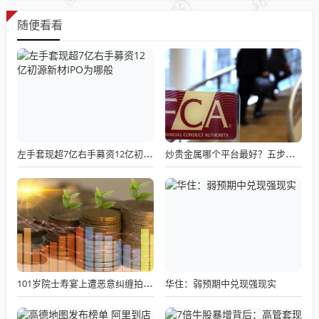
随便看看
左手套现超7亿右手募资12亿初源新材IPO为哪般
炒贵金属哪个平台最好？五步验证法，从此远离黑平台
华住：弱预期中兑现强现实
101岁院士寿宴上遭恶意纠缠拍摄，5 人伪造身份蹭权威，朋友圈置顶露马脚