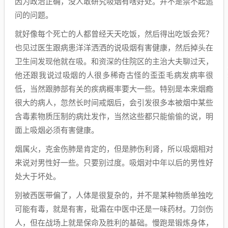
因为政治正确，没人敢研究吸烟有啥好处。并不是禁不起追
问的问题。
就好像每个死亡的人都曾经天天吃饭，然后得出吃饭会死？
也见过医生跟病患洋洋洒洒的说吸烟有害健康，然后掉头在
卫生间发现他就在吸。和资深的住院区的主治大夫聊过天，
他还跟我说过吸烟的人很多稀奇古怪的歪歪毛病发病率很
低，当然跟肺部有关的疾病概率要大一些。特别是本来烟瘾
很大的病人，忽然长时间戒烟后，会引发很多本被烟中某些
含毒素物质压制的病灶发作，当然这些都只能偷偷的说，明
面上吸烟必须有害健康。
烟属火，克金伤肺是肯定的，但是肺伤利肾，所以吸烟相对
来说对男性好一些。只要别过度。吸烟对中年以后的男性好
处大于坏处。
别被西医带偏了，人体是很复杂的，并不是某种物质单独吃
可能有毒，就是有害，砒霜在中医中还是一味药材。刀剑伤
人，但在战场上就是保命及胜利的基础。慢跑是锻炼身体，