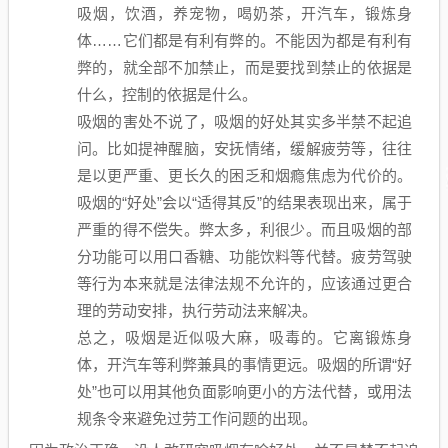
吸烟，饮酒，养宠物，喝奶茶，开汽车，锻炼身
体……它们都是有利有弊的。不能因为都是有利有
弊的，就全部不加禁止，而是要找到禁止的依据是
什么，控制的依据是什么。
吸烟的害处不说了，吸烟的好处其实多半禁不起追
问。比如提神醒脑，安抚情绪，缓解疲劳等，往往
是以更严重、更长久的困乏和烟瘾焦虑为代价的。
吸烟的“好处”会以“适得其反”的结果表现出来，属于
严重的得不偿失。弊太多，利很少。而且吸烟的部
分功能可以用口香糖、功能饮料等代替。疲劳驾驶
等行为本来就是法律法规不允许的，应该通过更合
理的劳动安排，执行劳动法来解决。
总之，吸烟是近似吸大麻，吸毒的。它离锻炼身
体，开汽车等利弊兼具的事情更远。吸烟的所谓“好
处”也可以用其他负面影响更小的方法代替，或用法
规条令来避免过劳工作问题的出现。