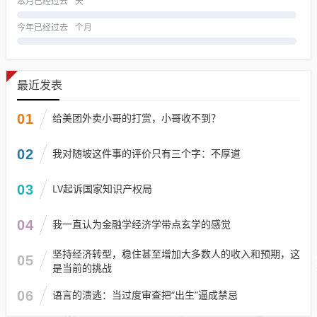
本月已经过去
天
今年已经过去
个月
最近发表
01
给美团外卖小哥的打赏，小哥收不到？
02
我对随坡这件事的评价只有三个字：不厚道
03
LV起诉国家知识产权局
04
我一直认为金融学经济学带点玄学的感觉
坚持经济转型，稳住甚至增加大多数人的收入和预期，这
05
是当前的挑战
06
语言的溃逃：当过度审查把“出生”逼成禁忌