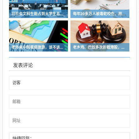
旧社会文科生能占到大学生总数的46％，理工科却不到17％
每年20多万人被毒蛇咬伤，用上救命血清的不到两成，基层医生“不敢打”
老外来中国看病旅游，该不该大力欢迎？
老乡鸡、巴奴多次折戟港股，餐饮上市变难了吗？
发表评论
快捷回复：