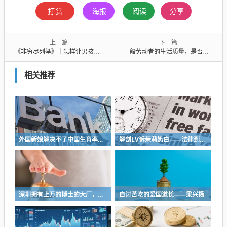
打赏
海报
阅读
分享
上一篇
下一篇
《非穷尽列举》｜怎样让男孩成长为能共情女性的男人？
一般劳动者的生活质量，是否得到足够关注？他们是否有足够余力婚育？
相关推荐
外国新娘解决不了中国生育率的问题
解剖LV诉茉莉奶白——法律到底是什么？
深圳拥有上万的博士的大厂，最经典的表演就是，凌晨两三点给领导自动发邮件
自讨苦吃的爱国道长——梁兴扬