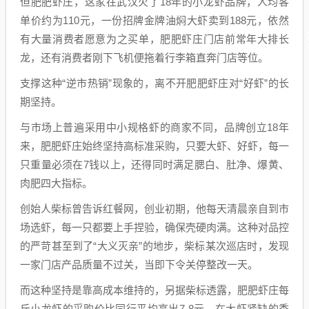
但肥肥虾庄，这家在武汉火了18年的小龙虾品牌，人均客
单价约为110元，一份招牌金牌油焖大虾卖到188元，依然
有大量消费者愿意为之买单，肥肥虾庄门店前常年大排长
龙，还有消费者刚下飞机便拖着行李箱直奔门店等位。
支撑这种“逆市热销”现象的，离不开肥肥虾庄对“好虾”的长
期坚持。
与市场上普遍采用中小规格虾的商家不同，品牌创立18年
来，肥肥虾庄始终坚持高标准采购，只要大虾、好虾，每一
只重量必须在7钱以上，还得同时满足腮白、肚净、爆黄、
肉肥四大指标。
创始人柴标曾告诉红餐网，创业初期，他每天清晨亲自到市
场选虾，每一只都要上手捏验，确保壳硬肉满。这种对品控
的严苛甚至到了“大义灭亲”的地步，柴标某次巡店时，发现
一家门店产品质量不过关，当即下令关停整改一天。
而这种坚持是靠高成本维持的，另据柴标透露，肥肥虾庄每
斤小龙虾的采购价比同行平均高出7-8元，在大虾紧缺的季