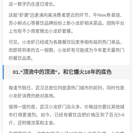
这一数字仍在逐日增长。
这股“虾潮”迅速涌向离消费者更近的环节，牛New寿喜烧、
苏小柳点心等餐饮品牌纷纷上新小龙虾相关菜品，团购平台
上也有不少商家推出小龙虾套餐。
可见，小龙虾已经成为各路餐饮玩家争相布局的热门单品，
而即将到来的五一假期，小龙虾有可能成为今年夏天最热门
的餐饮品类。
01.“顶流中的顶流”，和它爆火18年的底色
每逢节假日，武汉总是位列旅游热门城市的前列，同时也是
小龙虾消费的绝对高地。
值得一提的是，武汉小龙虾门店众多，价格战也要比其他城
市打得更激烈。如今，已经有餐饮店把价格压到了百元5-6
斤，还附赠凉菜和主食。