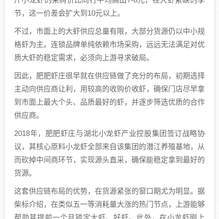
节，这一价差会扩大到10元以上。
不过，市面上的大虾供应总量有限，大部分货源仍以中小规
格虾为主。连锁品牌单纯依赖市场采购，远远无法满足对优
质大虾的稳定需求，必须向上游寻求破局。
因此，肥肥虾庄很早就在供应链做了充分的布局，初期选择
主动向供应商让利，用较高的收购价收虾，确保门店尽早拿
到市面上最大个头、品质最好的虾，并逐步筛选优质的合作
供应商。
2018年，肥肥虾庄与湖北小龙虾产业控股集团签订战略协
议，其核心原料小龙虾全部来自该集团的潜江养殖基地，从
而砍掉中间商环节，实现源头直采，确保能稳定拿到最好的
货源。
这套供应链布局的优势，在货源紧张的窗口期尤为明显。据
柴标介绍，在类似五一等消耗量大涨的热门节点，上游能够
帮助其提前一个月锁定大虾、好虾。此外，在小龙虾刚上