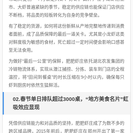
市、大虾普遍紧缺的季节，稳定的供应链也能保证门店供应
不断档，将品类的短板转化为自身的竞争壁垒。
有了稳定的货源，如何将这份新鲜从产地完整地传递到消费
者面前，成了品质保障的最后一道关卡。尤其是小龙虾这类
对鲜度极为敏感的食材，死亡超过一定时间便会影响口感甚
至无法食用。
为做好“最后一公里”的保鲜，肥肥虾庄依托湖北农发集团的
冷链物流体系，实现从潜江捕捞、分拣、装车到门店的全程
温控，将“田间到餐桌”的时长压缩在9小时以内，确保每只
虾到厨房时依然生猛鲜活。
02.春节单日排队超过3000桌，“地方美食名片”虹
吸效应显现
凭借供应链能力和对品质的坚持，肥肥虾庄成了为数不多的
跨区域品牌。2015年前后，肥肥虾庄在郑州开出了第一家