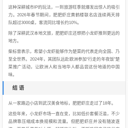
这种深耕城市IP的玩法，一到旅游旺季就爆发出惊人的吸引
力。2026年春节期间，肥肥虾庄黄鹤楼联名店连续两天排
队超过3000桌，客流同比增长约10%。
除了深耕武汉本地文旅，肥肥虾庄还想把小龙虾推到更远的
地方。
柴标曾表示，希望小龙虾能够作为楚菜的代表走向全国、乃
至全世界。2024年，其团队远赴欧洲参加“行走的年夜饭”楚
菜推广活动，让欧洲人和当地华人都品尝这份地道的中国
味。
结 语
从一家路边小店到武汉美食地标，肥肥虾庄走过了18年。
这些年来，小龙虾市场一直在变，比如低价套餐泛滥，不少
品牌靠压缩成本换规模和流量。但肥肥虾庄并没有随波逐