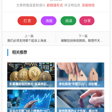
超链接形式
深链财经
文章转载或复制请以
并注明出处
打赏
海报
阅读
分享
上一篇
下一篇
我们必须支持那个起诉上海迪士尼的中国年轻人
破解信创体验困局，联想开天走了两步棋
相关推荐
彭慕曦面临的绝非“高高举起，轻轻放下”
承包商场“半壁江山”，自助餐为什么越开越多？
说说在东航飞机上喷粪的“沙门世家”
陡然跌落的天才作家，牵出学界一个惊人的造假联盟