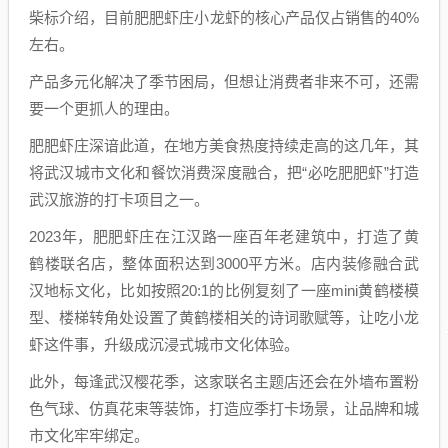
柴标介绍，目前肥肥虾庄小龙虾的核心产品仅占销售的40%
左右。
产品多元化解决了季节困局，但想让消费者非来不可，还需
要一个更抓人的理由。
肥肥虾庄深谙此道，在地方美食热度持续走高的这几年，其
将武汉城市文化和餐饮消费深度融合，把“必吃肥肥虾”打造
武汉旅游的打卡项目之一。
2023年，肥肥虾庄在江汉路一座百年老建筑中，打造了黄
鹤楼联名店，整体面积达到3000平方米。店内装修融合武
汉地标文化，比如按照20:1的比例复刻了一座mini黄鹤楼模
型、楼梯转角处设置了黄鹤楼相关的诗词歌赋等，让吃小龙
虾这件事，升级成沉浸式城市文化体验。
此外，每逢武汉樱花季，这家联名主题店还会在外墙布置粉
色气球、仿真花束等装饰，打造应季打卡场景，让品牌和城
市文化牢牢绑定。