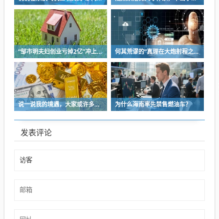
“邹市明夫妇创业亏掉2亿”冲上热搜！妻子冉莹颖自曝多个项目关停，不得不卖房偿债！
何其荒谬的“真理在大炮射程之内”
说一说我的境遇，大家或许多少能对于长沙这座城的人事物有些体会
为什么海南率先禁售燃油车？
发表评论