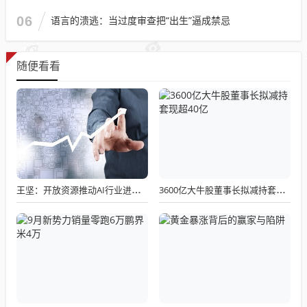
06
语言的溃逃：当过度审查把“出生”逼成禁忌
随便看看
王坚：开放资源推动AI行业进步 将AI送入太空助人类走出地球
3600亿大牛股董事长拟减持套现超40亿