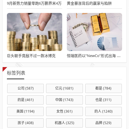
9月新势力销量零跑6万鹏界米4万
黄金暴涨背后的赢家与陷阱
巨头联手竟敌不过一款冰博克
恒瑞医药以“NewCo”形式出海 潜在交易金额超10亿美元
标签列表
公司
(587)
亿元
(1681)
都是
(784)
的是
(461)
中国
(1743)
也是
(311)
美国
(1194)
女性
(361)
的人
(1240)
孩子
(408)
机器人
(325)
品牌
(529)