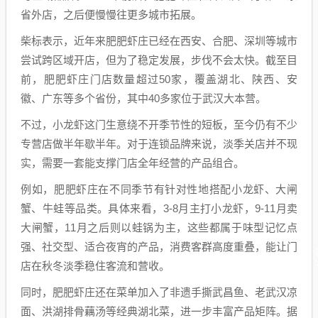
省外店，之后便慢慢往更多城市拓展。
柴标表示，近年来肥肥虾庄已经在西安、合肥、深圳等城市
尝试跨区域开店，但为了稳定发展，步伐不会太快。截至目
前，肥肥虾庄门店数量超过50家，覆盖湖北、陕西、安
徽、广东等多个省份，其中40多家位于武汉大本营。
不过，小龙虾这门生意绕不开季节性的短板，至今仍有不少
专营店做半年歇半年。对于连锁品牌来说，淡季关店并不现
实，需要一套能支撑门店全年经营的产品组合。
例如，肥肥虾庄在不同季节有针对性地搭配小龙虾、大闸
蟹、牛蛙等品类。具体来看，3-8月主打小龙虾，9-11月卖
大闸蟹，11月之后则以蛙锅为主，这些都属于味型记忆点
强、社交型、适合夜宵的产品，消费客群高度重叠，能让门
店在秋冬淡季稳住客流和营收。
同时，肥肥虾庄还在菜单加入了非遗手撕武昌鱼、老武汉凉
面、洪湖排骨藕汤等经典湖北菜，进一步丰富产品矩阵。据