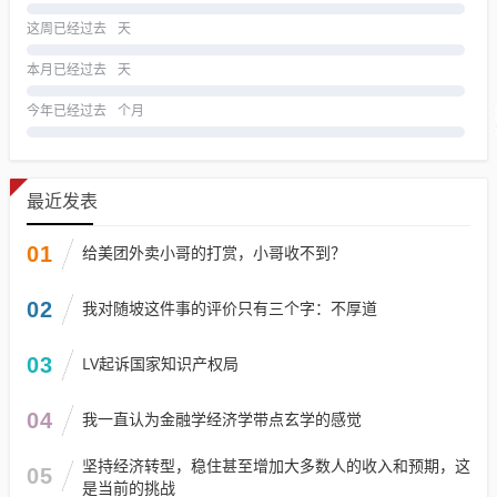
这周已经过去
天
本月已经过去
天
今年已经过去
个月
最近发表
01
给美团外卖小哥的打赏，小哥收不到？
02
我对随坡这件事的评价只有三个字：不厚道
03
LV起诉国家知识产权局
04
我一直认为金融学经济学带点玄学的感觉
坚持经济转型，稳住甚至增加大多数人的收入和预期，这
05
是当前的挑战