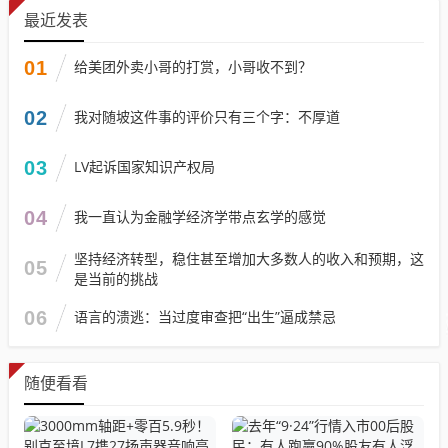
最近发表
01
给美团外卖小哥的打赏，小哥收不到？
02
我对随坡这件事的评价只有三个字：不厚道
03
LV起诉国家知识产权局
04
我一直认为金融学经济学带点玄学的感觉
坚持经济转型，稳住甚至增加大多数人的收入和预期，这
05
是当前的挑战
06
语言的溃逃：当过度审查把“出生”逼成禁忌
随便看看