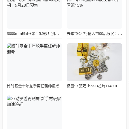
3000mm轴距+零百5.9秒！别克至境L7携27扬声器音响亮相，9月28日预售
去年“9·24”行情入市00后股民：有人跑赢90%股友有人浮亏近15%
博时基金十年舵手离任新帅迎考
极氪9X配双Thor-U芯片+1400TOPS算力，9月29日全系预售开启！