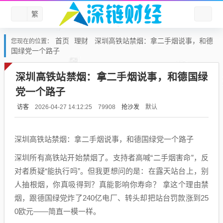
繁
首页
理财
深圳高铁站禁烟：拿二手烟说事，和德
您现在的位置：
国绿党一个路子
深圳高铁站禁烟：拿二手烟说事，和德国绿
党一个路子
访客
抢沙发
默认
2026-04-27 14:12:25
79908
深圳高铁站禁烟：拿二手烟说事，和德国绿党一个路子
深圳所有高铁站开始禁烟了。支持者高喊“二手烟害命”，反
对者质疑“能执行吗”。但我更想问的是：在露天站台上，别
人抽根烟，你真吸得到？真能影响你寿命？ 拿这个理由禁
烟，跟德国绿党炸了240亿电厂、转头却把站台罚款涨到25
0欧元——简直一模一样。