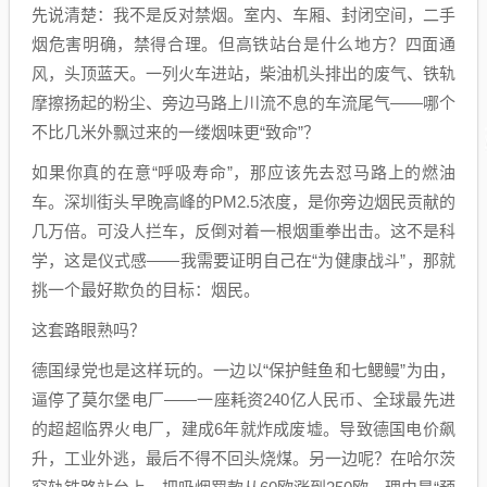
先说清楚：我不是反对禁烟。室内、车厢、封闭空间，二手
烟危害明确，禁得合理。但高铁站台是什么地方？四面通
风，头顶蓝天。一列火车进站，柴油机头排出的废气、铁轨
摩擦扬起的粉尘、旁边马路上川流不息的车流尾气——哪个
不比几米外飘过来的一缕烟味更“致命”？
如果你真的在意“呼吸寿命”，那应该先去怼马路上的燃油
车。深圳街头早晚高峰的PM2.5浓度，是你旁边烟民贡献的
几万倍。可没人拦车，反倒对着一根烟重拳出击。这不是科
学，这是仪式感——我需要证明自己在“为健康战斗”，那就
挑一个最好欺负的目标：烟民。
这套路眼熟吗？
德国绿党也是这样玩的。一边以“保护鲑鱼和七鳃鳗”为由，
逼停了莫尔堡电厂——一座耗资240亿人民币、全球最先进
的超超临界火电厂，建成6年就炸成废墟。导致德国电价飙
升，工业外逃，最后不得不回头烧煤。另一边呢？在哈尔茨