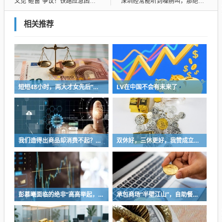
又见“砸窗”争议！铁路应急困局如何破
深圳经常能听到噪鹃叫，那绝非一般叽叽喳喳的鸟叫可比，真的会让人烦躁
相关推荐
短短48小时，两大才女先后“翻车”！
LV在中国不会有未来了
我们造得出商品却消费不起？中国决不会是这样的！
双休好，三休更好，我赞成立法强制双休
彭慕曦面临的绝非“高高举起，轻轻放下”
承包商场“半壁江山”，自助餐为什么越开越多？