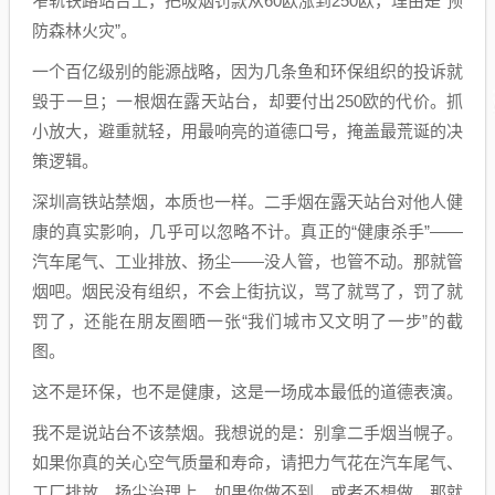
窄轨铁路站台上，把吸烟罚款从60欧涨到250欧，理由是“预
防森林火灾”。
一个百亿级别的能源战略，因为几条鱼和环保组织的投诉就
毁于一旦；一根烟在露天站台，却要付出250欧的代价。抓
小放大，避重就轻，用最响亮的道德口号，掩盖最荒诞的决
策逻辑。
深圳高铁站禁烟，本质也一样。二手烟在露天站台对他人健
康的真实影响，几乎可以忽略不计。真正的“健康杀手”——
汽车尾气、工业排放、扬尘——没人管，也管不动。那就管
烟吧。烟民没有组织，不会上街抗议，骂了就骂了，罚了就
罚了，还能在朋友圈晒一张“我们城市又文明了一步”的截
图。
这不是环保，也不是健康，这是一场成本最低的道德表演。
我不是说站台不该禁烟。我想说的是：别拿二手烟当幌子。
如果你真的关心空气质量和寿命，请把力气花在汽车尾气、
工厂排放、扬尘治理上。如果你做不到，或者不想做，那就