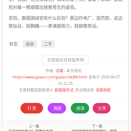
别对着一根烟摆出拯救苍生的姿态。
否则，跟德国绿党有什么区别？那边炸电厂、涨罚款，这边
禁站台、拍胸脯——表演越用力，就越像笑话。
站台
二手
标签：
文章版权及转载声明
访客
作者:
本文地址：
https://www.gaaao.com/gaaao/34389.html
发布于 2026-04-27
14:12:25
超链接形式
深链财经
文章转载或复制请以
并注明出处
打赏
海报
阅读
分享
上一篇
下一篇