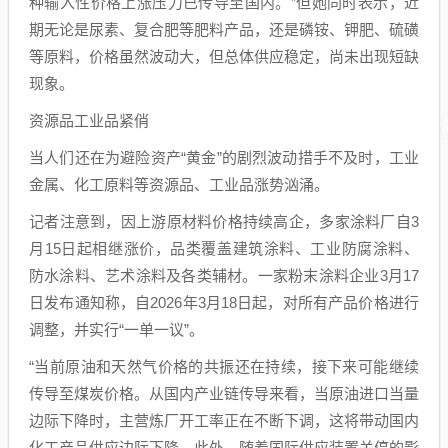
种输入性价格上涨压力已传导至国内。”但她同时表示，近
期无论是尿素、复合肥等肥料产品，还是磷铵、钾肥、硫磺
等原料，价格虽然波动大，但总体供应稳定，尚未出现短缺
现象。
资源品工业品紧俏
当人们还在为避险资产“黄金”的剧烈波动措手不及时，工业
金属、化工原料等资源品、工业品涨势汹涌。
记者注意到，因上游原材料价格持续高企，多家涂料厂自3
月15日起相继涨价，品类覆盖建筑涂料、工业防腐涂料、
防水涂料、艺术涂料及各类辅材。一家粉末涂料企业3月17
日发布通知称，自2026年3月18日起，对所有产品价格进行
调整，并实行“一单一议”。
“当前原油和天然气价格的共振还在持续，接下来可能继续
传导至煤炭价格。从国内产业链传导来看，当原油进口当量
边际下降时，主营炼厂开工率正在不断下调，这将带动国内
化工产品供应边际下降。此外，随着国际供应装置关停的影