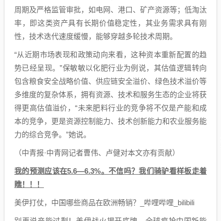
周期及严格监管审批，如电网、港口、矿产资源等；低淘汰
率，即这类资产具有长期价值稳定性，其业务需求具有刚
性，技术迭代速度缓慢，能够穿越多轮技术周期。
“从近期市场表现和政策动向来看，这种资本重新配置的趋
势已经呈现。”保敏敏以化肥行业为例说，其估值逻辑转向
包含粮食安全战略价值、供应链安全溢价、绿色技术溢价等
多维度的复杂体系，拥有资源、技术和服务生态的企业将获
得更高估值溢价，“未来肥料行业的竞争将不仅是产能和成
本的竞争，更是资源控制能力、技术创新能力和农业服务能
力的综合竞争。”她说。
（中青报·中青网记者曹伟、卢健对本文亦有贡献）
我的预测应该在5.6—6.3%。不信吗？我们骑驴看样板走着
瞧！！！
美伊打仗，中国哪些商品在欧洲畅销？_哔哩哔哩_bilibili
别再说产能过剩！美伊战火揭开底牌，全球疯抢中国新能