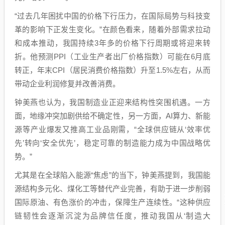
“过去几年困扰中国的价格下行压力，在国际局势与科技变
革的影响下正发生变化。”在颜色看来，随着外部需求拉动
和成本推动，我国持续3年多的价格下行周期或将迎来转
折。他预测PPI（工业生产者出厂价格指数）可能在6月底
转正，年末CPI（居民消费价格指数）升至1.5%左右，从而
带动企业利润修复并改善消费。
钟美燕也认为，我国制造业正迎来结构性突围机遇。一方
面，地缘冲突加剧供给不确定性，另一方面，AI算力、新能
源等产业爆发又推高工业品刚需，“全球供应链从‘效率优
先’转向‘安全优先’，稳定可靠的制造能力成为中国战略优
势。”
尤其是在全球陷入能源“焦虑”的当下，钟美燕提到，我国能
源结构多元化、煤化工等替代产业完善，有助于进一步削弱
国际原油、有色涨价的冲击，保障生产连续性。“这种供应
链韧性会逐渐沉淀为品牌信任度，推动我国从‘制造大