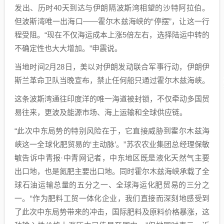
发出、历时40天到达与伊朗隔波斯湾相望的沙特阿拉伯。
但波斯湾唯一出海口——霍尔木兹海峡的“停摆”，让这一行
程受阻。“现在不仅海运成本上涨5倍左右，选择陆运中转的
不确定性也大大增加。”申震说。
当地时间2月28日，美以对伊朗发动联合军事行动，伊朗伊
斯兰革命卫队当晚宣布，禁止任何船只通过霍尔木兹海峡。
这条波斯湾通往印度洋的唯一海道被封锁，不仅牵动多国贸
易往来，更波及能源市场、海上运输和全球供应链。
“此次中东局势的特别风险在于，它直接威胁到霍尔木兹海
峡这一全球化肥贸易的‘主动脉’。”苏农农业集团总经理保敏
敏告诉中青报·中青网记者，中东地区既是液化天然气主要
出口地，也是氮肥主要出口地。同时霍尔木兹海峡承载了全
球石油运输总量的五分之一、全球海运化肥贸易的三分之
一。“作为肥料工贸一体化企业，我们直接而深刻地感受到
了此次中东局势带来的冲击，国际肥料及原料价格暴涨，这