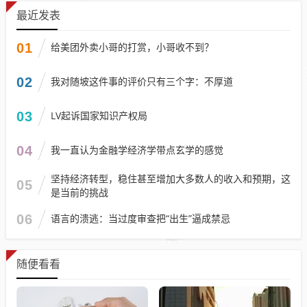
最近发表
01
给美团外卖小哥的打赏，小哥收不到？
02
我对随坡这件事的评价只有三个字：不厚道
03
LV起诉国家知识产权局
04
我一直认为金融学经济学带点玄学的感觉
坚持经济转型，稳住甚至增加大多数人的收入和预期，这
05
是当前的挑战
06
语言的溃逃：当过度审查把“出生”逼成禁忌
随便看看