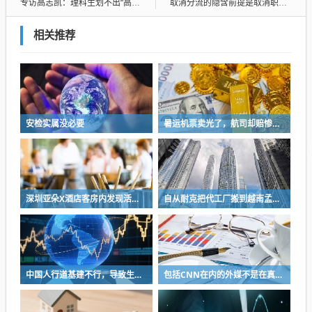
专访高志凯：理科生划不出“高志凯线”
取消分流的隐含前提是取消职校，全部都是普通高中
相关推荐
安检实属没必要
暑运机票卖光了，航司却赔惨了？
深圳亚朵X酒店客房内发现活蟑螂 半个小拇指长不断爬行
自从耐克把代工厂搬到越南孟加拉，那品控简直没法看
中国人行道基建不行，导致生育率下降
包括CNN在内的外媒不是在真心赞赏村足，它想表达的是，村足是“自由”的