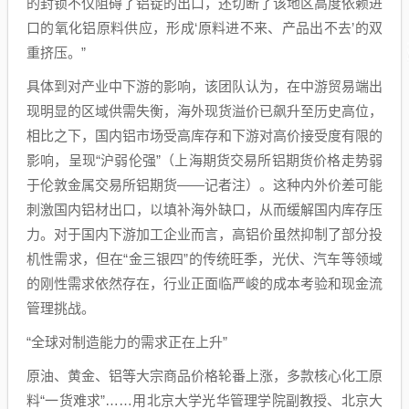
的封锁不仅阻碍了铝锭的出口，还切断了该地区高度依赖进
口的氧化铝原料供应，形成‘原料进不来、产品出不去’的双
重挤压。”
具体到对产业中下游的影响，该团队认为，在中游贸易端出
现明显的区域供需失衡，海外现货溢价已飙升至历史高位，
相比之下，国内铝市场受高库存和下游对高价接受度有限的
影响，呈现“沪弱伦强”（上海期货交易所铝期货价格走势弱
于伦敦金属交易所铝期货——记者注）。这种内外价差可能
刺激国内铝材出口，以填补海外缺口，从而缓解国内库存压
力。对于国内下游加工企业而言，高铝价虽然抑制了部分投
机性需求，但在“金三银四”的传统旺季，光伏、汽车等领域
的刚性需求依然存在，行业正面临严峻的成本考验和现金流
管理挑战。
“全球对制造能力的需求正在上升”
原油、黄金、铝等大宗商品价格轮番上涨，多款核心化工原
料“一货难求”……用北京大学光华管理学院副教授、北京大