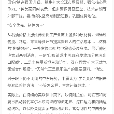
国’向‘制造强国’升级，稳步扩大全球市场份额，强化核心竞
争力。”钟美燕同时表示，但需警惕贸易壁垒、技术封锁等
外部干扰，要持续攻坚高端制造短板，巩固优势地位。
“安全优先、韧性为王”
从石油价格上涨延伸至化工产业链上游多种原材料，到通过
物流、制造、零售等多环节提高普通人的生活成本……这样
的“蝴蝶效应”，干外贸快20年的申震感受过多次。最近他还
注意到两则消息，一是“印度请求中国政府发放部分尿素出
口配额”，二是土库曼斯坦主动访华，双方同意“扩大天然气
领域合作规模”。“天然气正是氮肥生产的重要原料。”他说。
对于眼下仍不明朗的中东局势，申震认为“学会变通”依旧是
规避风险的方法，“不管怎么样，生意还得继续。”
实际上，在持续的美以伊冲突下，沙特阿拉伯、阿联酋和阿
曼已启动替代霍尔木兹海峡的物流走廊、港口运力和内陆运
输线路，以保障关键资源的顺利流通。富有韧性的中国外贸