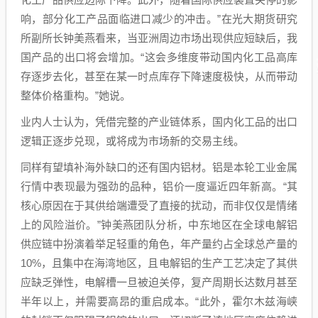
响，部分化工产品面临进口减少的冲击。”在光大期货研究
所副所长钟美燕看来，当亚洲周边市场出现供应短缺后，我
国产品的出口将会增加。“这会多维度带动国内化工品高库
存逐步去化，甚至在某一时点库存下降速度极快，从而带动
整体价格重构。”她说。
业内人士认为，凭借完整的产业链体系，国内化工品的出口
逻辑正逐步兑现，或将成为市场新的交易主线。
同样有望填补海外缺口的还有国内铝材。铝是本轮工业金属
行情中表现最为强劲的品种，铝价一度逼近四年新高。“其
核心原因在于其供给端遭受了直接的扰动，而非仅仅是情绪
上的风险溢价。”钟美燕团队分析，中东地区在全球电解铝
供应链中扮演着举足轻重的角色，年产量约占全球总产量的
10%，且集中在海湾地区，且电解铝的生产工艺决定了其供
应缺乏弹性，电解槽一旦被迫关停，复产周期长达数月甚至
半年以上，并需要高昂的重启成本。“此外，霍尔木兹海峡