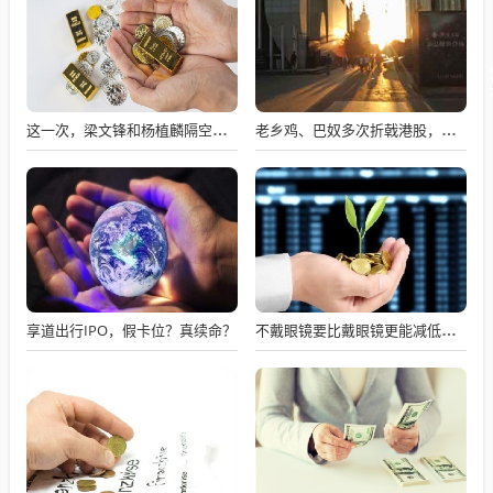
这一次，梁文锋和杨植麟隔空握手
老乡鸡、巴奴多次折戟港股，餐饮上市变难了吗？
享道出行IPO，假卡位？真续命？
不戴眼镜要比戴眼镜更能减低近视度数