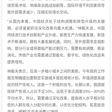
球贸易冲突、地缘政治挑战加剧等，国际环境不利因素将导
致外部需求减少，压缩实际增长空间。
“从国内来看，中国经济处于结构调整和转型升级的关键
期，必须紧紧抓住深化改革的重大机遇。”林毅夫说，中国
持续进行技术创新和产业升级，新质生产力快速发展，新技
术不断涌现，拥有大量发展机遇。同时，受外部需求走弱影
响，部分行业或将面临产能过剩压力，需要有效调整、稳妥
消化。传统产业也需要通过智能化、数字化、绿色化改造来
提质增效。
林毅夫表示，应进一步缩小城乡之间的差距。今年政府工作
报告明确提出要制定实施城乡居民增收计划，并强调提高居
民的财产性收入。这是一个积极的信号。长期以来，我国居
民财产性收入占比不足10%，远低于发达国家20%—30%的
平均水平。所以，需要通过深化改革，提高收入水平相对较
低的人群在收入分配中的比重，以优化分配结构、拓宽投资
渠道，破解“生产多消费少”困局。