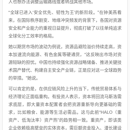
人也想办法调整运输路线或者转战其他市场。
“全球已进入‘安全优先、韧性为王’的新阶段。”在钟美燕看
来，在国际秩序剧变、地缘冲突频发的背景下，各国对资源
安全和产业能力的重视日益提升，彻底打破了以往单纯追求
全球化分工效率的格局。
她以期货市场的波动为例说，资源品避险溢价持续走高，资
本加速流向能源、有色金属等硬通货，“这反映出市场对资
源短缺的担忧。中国也持续强化资源战略储备、推进关键技
术国产替代、构建自主安全产业链，正是应对这一全球趋势
的举措。”她说。
可以肯定的是，在供应链风险上升的当下，传统贸易体系与
经济理论正面临重构。有投资人表示，资本将回流马斯洛需
求底层，即大量资本配置者会把资源重新导向更基础的需
求，比如粮食、能源等生活必需品。这与此前“HALO（重
资产、低淘汰率）资产热”的趋势相一致。重资产，即该类
企业依赖极高壁垒的实体资本，需巨额资金投入、漫长建设