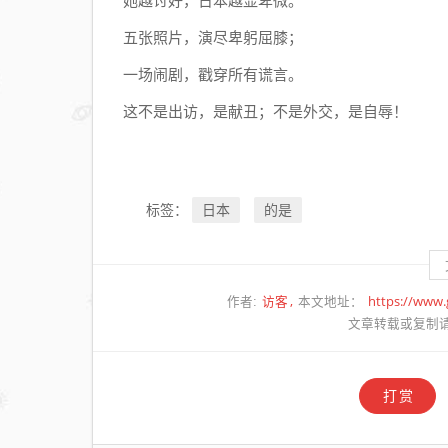
她越讨好，日本越显卑微。
跑
五张照片，演尽卑躬屈膝；
50
年？
一场闹剧，戳穿所有谎言。
背后
这不是出访，是献丑；不是外交，是自辱！
的硬
核逻
辑与
欧洲
日本
的是
标签：
“修
补”
哲学
访客
https://www
作者:
本文地址：
文章转载或复制
打赏