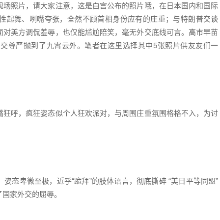
现场照片，请大家注意，这是白宫公布的照片哦，在日本国内和国际
性起舞、咧嘴夸张，全然不顾首相身份应有的庄重；与特朗普交谈
面对美方调侃羞辱，也仅能尴尬陪笑，毫无外交底线可言。高市早苗
交尊严抛到了九霄云外。笔者在这里选择其中5张照片供友友们一
嘴狂呼，疯狂姿态似个人狂欢派对，与周围庄重氛围格格不入，为讨
姿态卑微至极，近乎“跪拜”的肢体语言，彻底撕碎 “美日平等同盟”
了国家外交的屈辱。