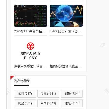
2025年ETF基金全品类解析：从股票到跨境投资的收益图谱
0.42%股份引爆49亿市值！黑芝麻控制权交接暗战，广旅大健康临门一脚
数字人民币是什么意思？数字人民币本质：国家信用的数字化形态
超百亿资金涌入宽基ETF券商主题被弃
标签列表
公司
(587)
亿元
(1681)
都是
(784)
的是
(461)
中国
(1743)
也是
(311)