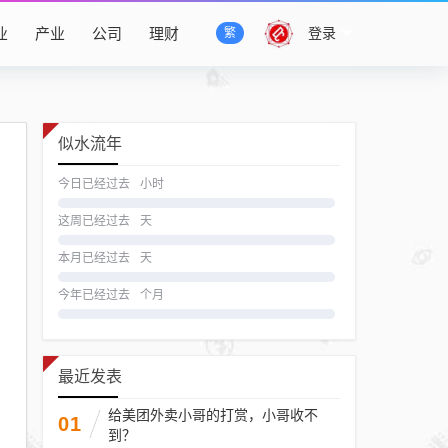
业
产业
公司
理财
登录
繁
似水流年
今日已经过去
小时
这周已经过去
天
本月已经过去
天
今年已经过去
个月
最近发表
给美团外卖小哥的打赏，小哥收不
01
到？