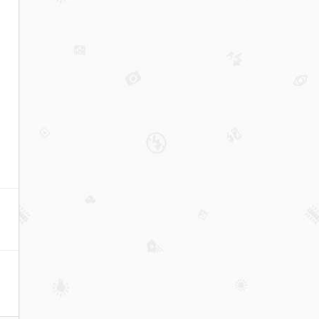
二手
烟，
不如
自己
主动
远离