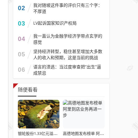
我对随坡这件事的评价只有三个字：
02
不厚道
03
LV起诉国家知识产权局
我一直认为金融学经济学带点玄学的
04
感觉
坚持经济转型，稳住甚至增加大多数
05
人的收入和预期，这是当前的挑战
语言的溃逃：当过度审查把“出生”逼
06
成禁忌
随便看看
银轮股份1.33亿元溢价控股深蓝股份 年内股价已涨超八成
高德地图发布榜单 阿里到店业务再进一步