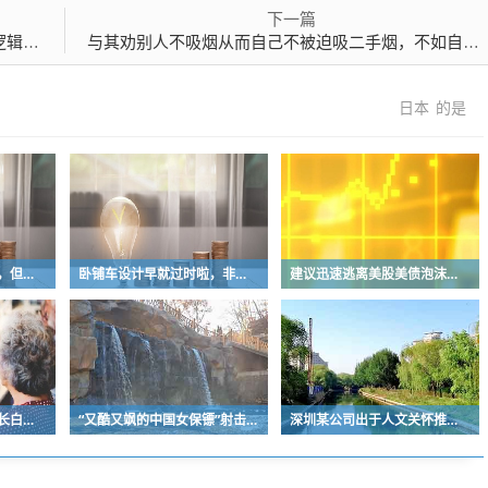
下一篇
”哲学
与其劝别人不吸烟从而自己不被迫吸二手烟，不如自己主动远离
日本
的是
广电终于干掉了机顶盒，但现在没多少人看电视了…
卧铺车设计早就过时啦，非常不具备人性化
建议迅速逃离美股美债泡沫，AI正加速而非延缓其泡沫破裂
国内坑人的景区很多，长白天池只是其中被坑印象最深的那一个
“又酷又飒的中国女保镖”射击夺冠
深圳某公司出于人文关怀推出内部托管，结果无孩单身员工举报了，核心理由有两个