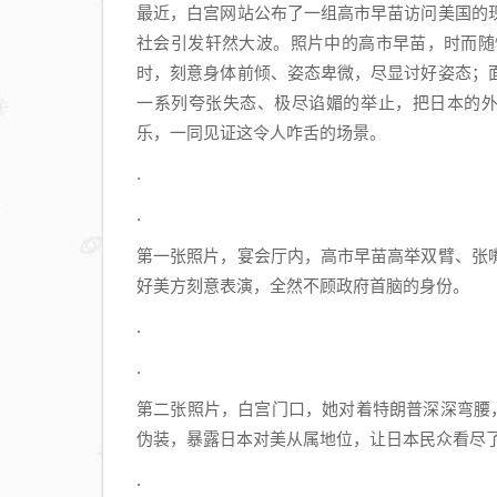
最近，白宫网站公布了一组高市早苗访问美国的
社会引发轩然大波。照片中的高市早苗，时而随
时，刻意身体前倾、姿态卑微，尽显讨好姿态；
一系列夸张失态、极尽谄媚的举止，把日本的外
乐，一同见证这令人咋舌的场景。
.
.
第一张照片，宴会厅内，高市早苗高举双臂、张
好美方刻意表演，全然不顾政府首脑的身份。
.
.
第二张照片，白宫门口，她对着特朗普深深弯腰，
伪装，暴露日本对美从属地位，让日本民众看尽
.