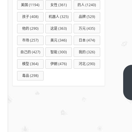
美国
(1194)
女性
(361)
的人
(1240)
孩子
(408)
机器人
(325)
品牌
(529)
他的
(290)
这是
(363)
万元
(435)
市场
(257)
美元
(346)
日本
(474)
自己的
(427)
智能
(300)
我的
(326)
模型
(364)
伊朗
(476)
河北
(290)
与其
毒品
(298)
劝别
人不
下一
篇
吸烟
从而
自己
不被
迫吸