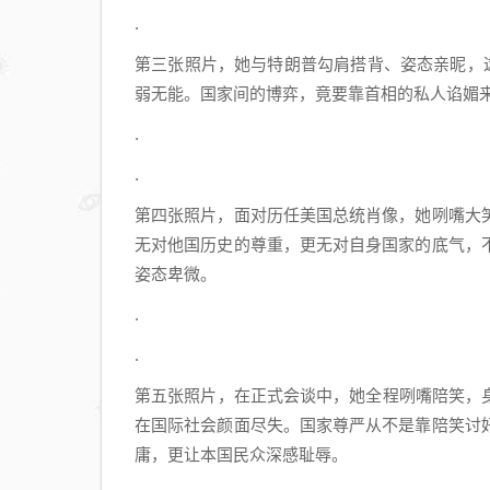
.
第三张照片，她与特朗普勾肩搭背、姿态亲昵，
弱无能。国家间的博弈，竟要靠首相的私人谄媚
.
.
第四张照片，面对历任美国总统肖像，她咧嘴大
无对他国历史的尊重，更无对自身国家的底气，
姿态卑微。
.
.
第五张照片，在正式会谈中，她全程咧嘴陪笑，身
在国际社会颜面尽失。国家尊严从不是靠陪笑讨
庸，更让本国民众深感耻辱。