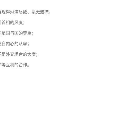
展现得淋漓尽致、毫无遮掩。
国首相的风度；
不是国与国的尊重；
发自内心的从容；
不是外交场合的大度；
平等互利的合作。