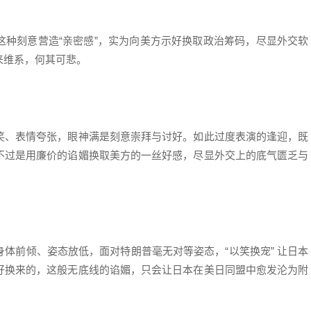
这种刻意营造“亲密感”，实为向美方示好换取政治筹码，尽显外交软
来维系，何其可悲。
笑、表情夸张，眼神满是刻意崇拜与讨好。如此过度表演的逢迎，既
不过是用廉价的谄媚换取美方的一丝好感，尽显外交上的底气匮乏与
体前倾、姿态放低，面对特朗普毫无对等姿态，“以笑换宠” 让日本
好换来的，这般无底线的谄媚，只会让日本在美日同盟中愈发沦为附