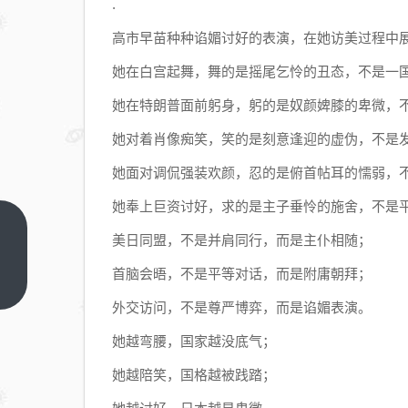
.
高市早苗种种谄媚讨好的表演，在她访美过程中
她在白宫起舞，舞的是摇尾乞怜的丑态，不是一
她在特朗普面前躬身，躬的是奴颜婢膝的卑微，
她对着肖像痴笑，笑的是刻意逢迎的虚伪，不是
她面对调侃强装欢颜，忍的是俯首帖耳的懦弱，
她奉上巨资讨好，求的是主子垂怜的施舍，不是
为什
美日同盟，不是并肩同行，而是主仆相随；
么法
首脑会晤，不是平等对话，而是附庸朝拜；
国
上一
篇
TGV
外交访问，不是尊严博弈，而是谄媚表演。
能
她越弯腰，国家越没底气；
“返
她越陪笑，国格越被践踏；
老还
童”