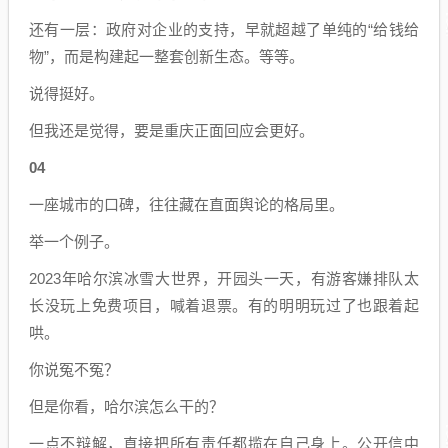
还有一层：政府对企业的支持，早就超越了单纯的“给钱给
物”，而是构建起一整套创新生态。等等。
说得挺好。
但我还是觉得，要是重庆正面回应会更好。
04
一座城市的口碑，往往藏在直面舆论的格局里。
举一个例子。
2023年哈尔滨冰雪大世界，开园头一天，有游客嫌排队太
长没玩上免费项目，喊着退票。有的明明玩过了也跟着起
哄。
你说冤不冤？
但是你看，哈尔滨怎么干的？
一点不辩解，直接把所有责任都揽在自己身上。公开信中