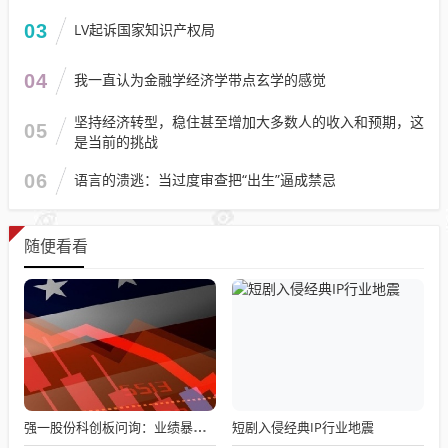
03
LV起诉国家知识产权局
04
我一直认为金融学经济学带点玄学的感觉
坚持经济转型，稳住甚至增加大多数人的收入和预期，这
05
是当前的挑战
06
语言的溃逃：当过度审查把“出生”逼成禁忌
随便看看
短剧入侵经典IP行业地震
强一股份科创板问询：业绩暴涨11倍，股权架构暗藏啥玄机？