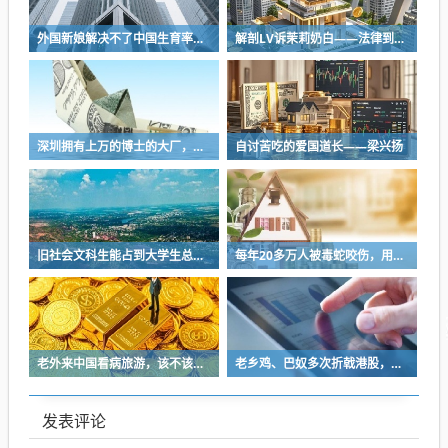
外国新娘解决不了中国生育率的问题
解剖LV诉茉莉奶白——法律到底是什么？
深圳拥有上万的博士的大厂，最经典的表演就是，凌晨两三点给领导自动发邮件
自讨苦吃的爱国道长——梁兴扬
旧社会文科生能占到大学生总数的46％，理工科却不到17％
每年20多万人被毒蛇咬伤，用上救命血清的不到两成，基层医生“不敢打”
老外来中国看病旅游，该不该大力欢迎？
老乡鸡、巴奴多次折戟港股，餐饮上市变难了吗？
发表评论