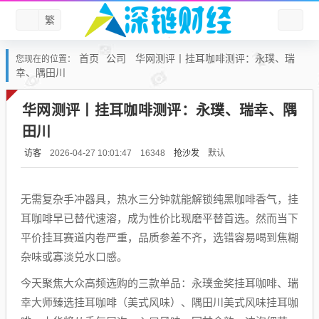
繁
首页
公司
华网测评丨挂耳咖啡测评：永璞、瑞
您现在的位置：
幸、隅田川
华网测评丨挂耳咖啡测评：永璞、瑞幸、隅
田川
访客
抢沙发
默认
2026-04-27 10:01:47
16348
无需复杂手冲器具，热水三分钟就能解锁纯黑咖啡香气，挂
耳咖啡早已替代速溶，成为性价比现磨平替首选。然而当下
平价挂耳赛道内卷严重，品质参差不齐，选错容易喝到焦糊
杂味或寡淡兑水口感。
今天聚焦大众高频选购的三款单品：永璞金奖挂耳咖啡、瑞
幸大师臻选挂耳咖啡（美式风味）、隅田川美式风味挂耳咖