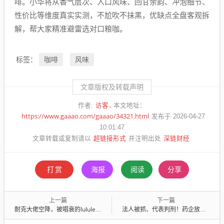
啡。小华将从香气层次、入口风味、回甘余韵、冲泡细节、
性价比等维度真实实测，不尬吹不抹黑，优缺点全盘客观拆
解，帮大家精准避雷选对口粮咖。
咖啡
风味
标签：
文章版权及转载声明
访客
作者:
本文地址：
https://www.gaaao.com/gaaao/34321.html
发布于 2026-04-27
10:01:47
超链接形式
深链财经
文章转载或复制请以
并注明出处
打赏
海报
阅读
分享
上一篇
下一篇
耐克大佬空降，被唱衰的lululemon还没有输
法人被抓、代表判刑！药企放假“避险”，带金销售“大限将至”，谁能生还？