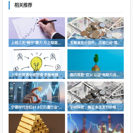
相关推荐
上线三天“榨干”算力 月之暗面被Kimi K3“逼”着IPO
五粮液批价回升，白酒已经“筑底”？
上市后首遇业绩回调 老板电器将完成代际交棒 少帅掌舵闯存量周期
国内首款“双3C认证”电助力自行车上市，京东京造率先完成全链路安全认证
宁德时代分红61.8亿仍遭行业“去宁德化” 曾毓群的“尊重考题”该怎么答？
宇树科技：确定本次发行价格为 150.80元/股