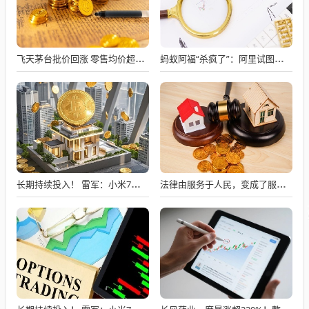
飞天茅台批价回涨 零售均价超1800元 动销也在提升
蚂蚁阿福“杀疯了”：阿里试图摘掉AI“紧箍咒”
长期持续投入！ 雷军：小米7篇论文入选国际顶级会议AAAI
法律由服务于人民，变成了服务于法学届