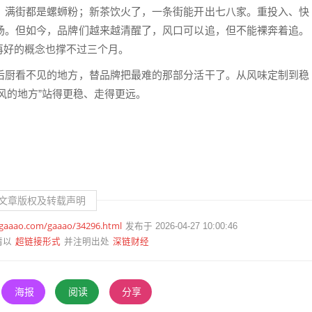
，满街都是螺蛳粉；新茶饮火了，一条街能开出七八家。重投入、快
场。但如今，品牌们越来越清醒了，风口可以追，但不能裸奔着追。
再好的概念也撑不过三个月。
后厨看不见的地方，替品牌把最难的那部分活干了。从风味定制到稳
风的地方”站得更稳、走得更远。
。
文章版权及转载声明
.gaaao.com/gaaao/34296.html
发布于 2026-04-27 10:00:46
超链接形式
深链财经
请以
并注明出处
海报
阅读
分享