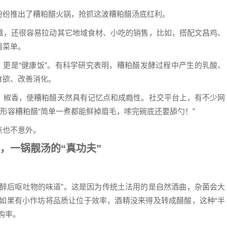
，也纷纷推出了糟粕醋火锅，抢抓这波糟粕醋汤底红利。
量，还很容易拉动其它地域食材、小吃的销售，比如，搭配文昌鸡、
情菜单。
，更是“健康饭”。有科学研究表明，糟粕醋发酵过程中产生的乳酸、
食欲、改善消化。
、椒香，使糟粕醋天然具有记忆点和成瘾性。社交平台上，有不少网
友形容糟粕醋“简单一煮都能鲜掉眉毛，嗦完碗底还要舔勺！”
点也不意外。
，
一锅靓汤的“真功夫”
喝醉后呕吐物的味道”。这是因为传统土法用的是自然酒曲，杂菌会大
。如果有小作坊将品质让位于效率，酒精没来得及转成醋酸，这种“半
购率。