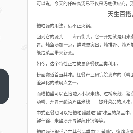
可以说，今天的仟味高汤已不仅是汤底供应商，
天生百搭
糟粕醋的用法，远不止火锅。
回到它的源头——海南街头，它一开始就是用来
胃。炖鱼汤加一点，鲜味更突出；炖排骨、炖鸡
能给菜品带来新意。
如今，这个特性正在被更多餐饮品类利用。
粉面赛道首当其冲。红餐产业研究院发布的《粉面
跨越
差异化的破局点之一。
“高精
而糟粕醋可以直接融入小锅米线、过桥米线、猪
地图
上一
篇
汤粉、开胃米酸汤鸡丝米线……提升菜品的风味
税”与
“数据
中式正餐也可以把糟粕醋融进“酸”味型的菜品
孤
鲜什锦、米酸汤开胃鲜蔬什锦等等。
岛”：
糟粕醋还很适合在其他品类中“打辅助”。烧烤