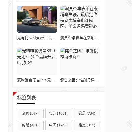
充电比3C快40%！长安A06发布，630km续航+零压座椅，全家都爱坐！
演员仝卓表弟在柬埔寨失联，最后定位指向柬埔寨电诈园区，单亲妈妈哭碎心
宠物鲜食便当39.9元走红 多个品牌开启0元加盟
健合之困：谁能接棒斯维诗？
标签列表
公司
(587)
亿元
(1681)
都是
(784)
的是
(461)
中国
(1743)
也是
(311)