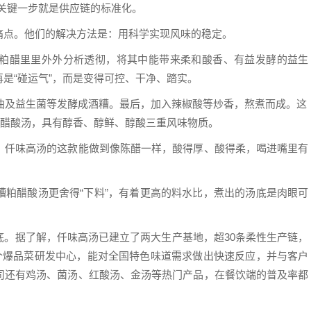
最关键一步就是供应链的标准化。
痛点。他们的解决方法是：用科学实现风味的稳定。
粕醋里里外外分析透彻，将其中能带来柔和酸香、有益发酵的益生
是“碰运气”，而是变得可控、干净、踏实。
曲及益生菌等发酵成酒糟。最后，加入辣椒酸等炒香，熬煮而成。这
醋酸汤，具有醇香、醇鲜、醇酸三重风味物质。
，仟味高汤的这款能做到像陈醋一样，酸得厚、酸得柔，喝进嘴里有
糟粕醋酸汤更舍得“下料”，有着更高的料水比，煮出的汤底是肉眼可
底。据了解，仟味高汤已建立了两大生产基地，超30条柔性生产链，
3个爆品菜研发中心，能对全国特色味道需求做出快速反应，并与客户
司还有鸡汤、菌汤、红酸汤、金汤等热门产品，在餐饮端的普及率都