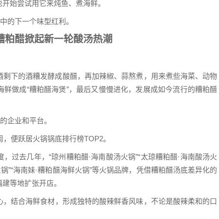
也开始尝试用它来炖鱼、煮海鲜。
眼中的下一个味型红利。
糟粕醋掀起新一轮酸汤热潮
酒剩下的酒糟发酵成酸醋，再加辣椒、蒜熬煮，用来煮些海菜、动物
海鲜做成“糟粕醋海煲”，最后又慢慢进化，发展成如今流行的糟粕醋
”的企业和平台。
周，便跃居火锅锅底排行榜TOP2。
，过去几年，“琼州糟粕醋·海南酸汤火锅”“太琼糟粕醋·海南酸汤火
火锅”“海南妹·糟粕醋海鲜火锅”等火锅品牌，凭借糟粕醋汤底差异化的
福建等地扩张开店。
心，结合海鲜食材，形成独特的酸辣鲜香风味，不论是酸辣柔和的口