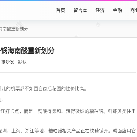
首页
留言本
经济
金融
商
海南酸重新划分
一锅海南酸重新划分
抢沙发
默认
哪儿的机票都不如囤自家后花园的性价比高。
旧。
些网红打卡点，而是一锅酸得柔和、辣得微妙的糟粕醋。鲜虾贝类往里
深圳、上海、浙江等地，糟粕醋相关产品正在快速铺开。粉面店用它