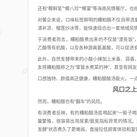
还有“椰鲜笙”“椰八珍”“椰宴”等海南风情餐厅
对餐企来说，口味标签鲜明的糟粕醋不仅自带流
清补凉、榴莲炒冰等，能快速组合出一套地域风
于消费者而言，糟粕醋煮出来的不仅是“漂亮饭”
乙酸等有机酸，以及各种游离氨基酸，可以促进
此外，自然发酵带来的小酸小辣加上米香、蒜香
友将糟粕醋称之为“掌管水煮菜的神”，甚至有网
口感独特、颜值高还健康，糟粕醋酸汤能火，一
风口之上
然而，糟粕醋也有“翻车”的风险。
有消费者反映，有的糟粕醋汤底喝起来“一股子
量繁殖，很容易出现尿素/氨氮指标异常的情况
发酵”状态煮久了更难闻，直接拉低顾客体验和复