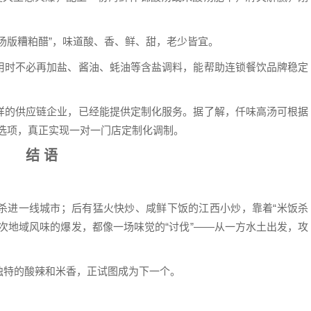
汤版糟粕醋”，味道酸、香、鲜、甜，老少皆宜。
用时不必再加盐、酱油、蚝油等含盐调料，能帮助连锁餐饮品牌稳定
样的供应链企业，已经能提供定制化服务。据了解，仟味高汤可根据
化选项，真正实现一对一门店定制化调制。
结 语
杀进一线城市；后有猛火快炒、咸鲜下饭的江西小炒，靠着“米饭杀
次地域风味的爆发，都像一场味觉的“讨伐”——从一方水土出发，攻
独特的酸辣和米香，正试图成为下一个。