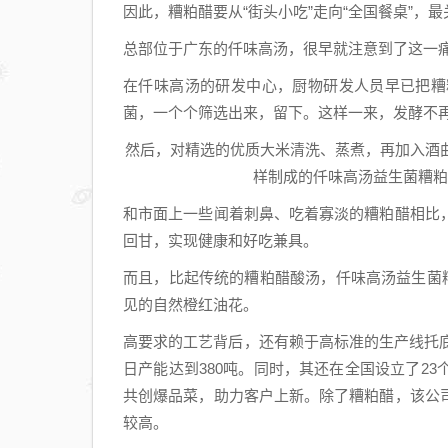
因此，糟粕醋要从“街头小吃”走向“全国餐桌”，
总部位于广东的仟味高汤，很早就注意到了这一
在仟味高汤的研发中心，厨物研发人员早已把糟
菌，一个个筛选出来，留下。这样一来，发酵不再
然后，对精选的优质大米清洗、蒸煮，再加入酒
样制成的仟味高汤益生菌糟粕
和市面上一些闻着刺鼻、吃着寡淡的糟粕醋相比
回甘，实现健康和好吃兼具。
而且，比起传统的糟粕醋酸汤，仟味高汤益生菌
见的自然橙红油花。
高要求的工艺背后，还有赖于高标准的生产线托
日产能达到380吨。同时，其还在全国设立了2
共创爆品菜，助力客户上新。除了糟粕醋，该公
较高。