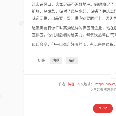
过去追风口，大家是毫不迟疑地冲。螺蛳粉火了
扩张、赌爆款，赌对了风生水起，赌错了关店离
味道要稳，出品要一致，供应链要跟得上，否则
这就需要有像仟味高汤这样的供应链企业，站在
定供应，他们用后端的硬实力，帮餐饮品牌在“有
风口会变，但一口稳定好喝的汤，永远是硬通货
糟粕
海南
标签：
访客
https://www
作者:
本文地址：
文章转载或复制
打赏