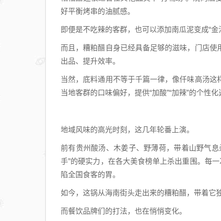
解码
好平衡烤串的油腻感。
佑驾
创新
即便是不吃辣的客群，也可以添加南瓜泥变成“金
无人
而且，糟粕醋自身已经具备足够的滋味，门店使
车的
出品、提升效率。
规模
化演
当然，底料通用不等于千篇一律，像仟味高汤这
进
当地客群的口味偏好，提供“加酸”“加辣”的个性
地域风味的高光时刻，这几年轮番上演。
前有贵州酸汤、木姜子、野薄荷，带着山野气息
手”的硬实力，在各大美食榜单上杀出重围。每一
陷全国食客的胃。
如今，这锅从海南街头走出来的糟粕醋，带着它
而餐饮品牌们的打法，也在悄悄变化。