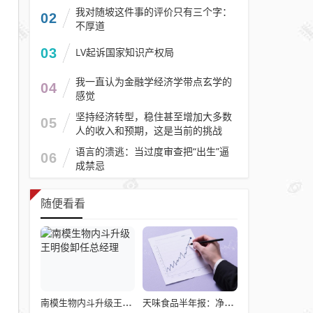
我对随坡这件事的评价只有三个字：
02
不厚道
03
LV起诉国家知识产权局
我一直认为金融学经济学带点玄学的
04
感觉
坚持经济转型，稳住甚至增加大多数
05
人的收入和预期，这是当前的挑战
语言的溃逃：当过度审查把“出生”逼
06
成禁忌
随便看看
南模生物内斗升级王明俊卸任总经理
天味食品半年报：净利下滑23%，下半年需狂揽26亿救命钱！