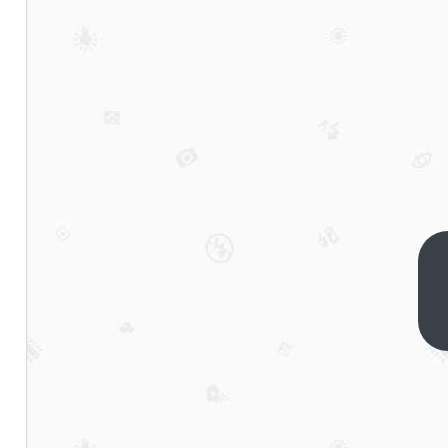
这一
次，
梁文
下一
篇
锋和
杨植
麟隔
空握