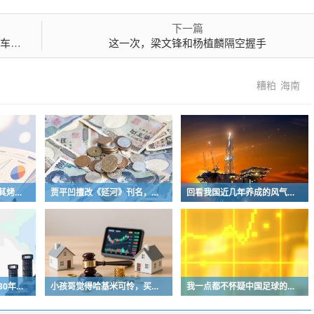
下一篇
演进
这一次，梁文锋和杨植麟隔空握手
糟粕
海南
曾经的街头顶流，土耳其烤肉为什么消失了？
贾平凹擅改《延河》刊名，到底错在哪里？这三点才是问题的关键
回看我国近几年养成的风气习惯
中国青少年足球人口近30年是断崖式下降
小孩哥觉得哈基米可怜，买了火腿肠喂哈基米，结果哈基米直接叼走他的鹦鹉…
我一点都不怀疑中国足球的未来