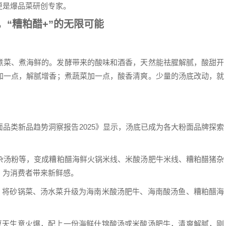
更是爆品菜研创专家。
，
“糟粕醋+”的无限可能
煮菜、煮海鲜的。发酵带来的酸味和酒香，天然能祛腥解腻，酸甜开
加一点，解腻增香；煮蔬菜加一点，酸香清爽。少量的汤底改动，就
品类新品趋势洞察报告2025》显示，汤底已成为各大粉面品牌探索
杂汤粉等，变成糟粕醋海鲜火锅米线、米酸汤肥牛米线、糟粕醋猪杂
，为消费者带来新鲜感。
中，将砂锅菜、汤水菜升级为海南米酸汤肥牛、海南酸汤鱼、糟粕醋海
店夏天生意火爆，配上一份海鲜什锦酸汤或米酸汤肥牛，清爽解腻，刚