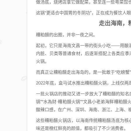
做汤底，烧烤店拿它做配菜，甚至连一些粤菜馆
这锅“更适合中国胃的冬阴功”，正在成为餐饮人
走出海南，
糟粕醋的出圈，并非一夜之间。
起初，它只是海南文昌一带的街头小吃——用酿
内脏、贝类等普通食材，后逐渐搭配上各类应季
火锅。
而真正让糟粕醋走出海岛的，是一批敢于“吃螃蟹
2022年底，盒马试水推出糟粕醋火锅，上线仅两
一批火锅店的推动又进一步放大了糟粕醋的知名度
锅”“水為财·糟粕醋火锅”“文昌小老弟海鲜糟粕醋
酸辣口感，在广州、深圳、海南、浙江、上海、
这些糟粕醋火锅店，以海南传统糟粕醋汤底为核
味还是橙红鲜亮的颜值，都吸引了不少消费者。