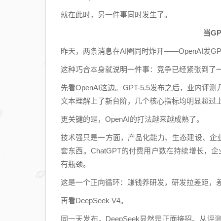
就在此时，另一件事同时发生了。
当GP
昨天，两条消息在AI圈同时炸开——OpenAI发GPT-5
这种巧合本身就说明一件事：竞争已经紧张到了
先看OpenAI这边。GPT-5.5发布之后，业
文本理解上了新台阶，几个核心指标均明显超过
更关键的是，OpenAI的打法越来越成熟了。
技术强只是一方面，产品化能力、生态建设、企
套东西。ChatGPT的付费用户数在持续增长，
有瓶颈。
这是一个正向循环：赚钱养研发，研发拉差距，
再看DeepSeek V4。
同一天发布，DeepSeek显然是正面接招。从