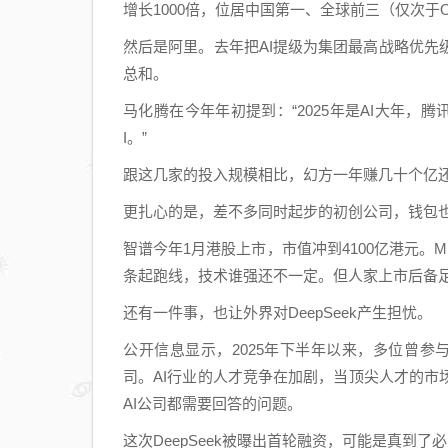
增长1000倍，位居中国第一、全球前三（仅次于Ope
然后是阿里。去年把AI提级为集团最高战略优先级
总和。
马化腾在今年年初提到：“2025年是AI大年
I。”
跟这几家的投入规模相比，幻方一年赚几十个亿
更扎心的是，差不多同时起步的初创公司，钱包
智谱今年1月港股上市，市值冲到4100亿港元。Min
条起跑线，技术谁强还不一定。但人家上市后备
还有一件事，也让外界对DeepSeek产生担忧。
公开信息显示，2025年下半年以来，多位曾参与
司。AI行业的人才竞争在加剧，当顶尖人才的
AI公司都需要回答的问题。
这次DeepSeek被曝出首轮融资，可能是真到了