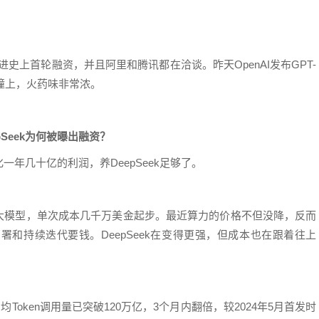
ek正在推进史上首轮融资，并且阿里和腾讯都在洽谈。昨天OpenAI发布GPT-
正面撞上，火药味非常浓。
epSeek为何被曝出融资？
年几十亿的利润，养DeepSeek足够了。
个大模型，单次成本几千万美金起步。最近算力的价格不但没降，反而
和持续迭代要钱。DeepSeek在变得更强，但成本也在跟着往上
Token调用量已突破120万亿，3个月内翻倍，较2024年5月首发时