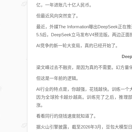
亿，一年进账几十亿人民币。
但最近风向突然变了。
最近，外媒The Information曝出DeepSe
5.5后，DeepSeek立马发布V4预览版。两边
AI竞争的新一轮大变局，真的已经开始了。
De
梁文峰过去不融资，是因为真的不需要。幻方量化一
但这是一年前的逻辑。
AI行业的特点是，你越强，花钱越快。训练一
因为全球抢卡越炒越高。训练完了之后，推理部署
涨。
看看同行的烧钱速度就知道了。
据火山引擎披露，截至2026年3月，豆包大模型日均