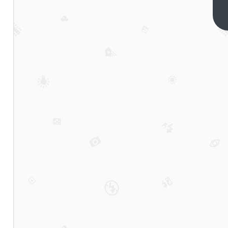
巨
头，
下一
篇
走入
黑暗
森林