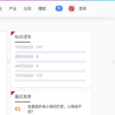
业
产业
公司
理财
登录
繁
似水流年
今日已经过去
小时
这周已经过去
天
本月已经过去
天
今年已经过去
个月
最近发表
给美团外卖小哥的打赏，小哥收不
01
到？