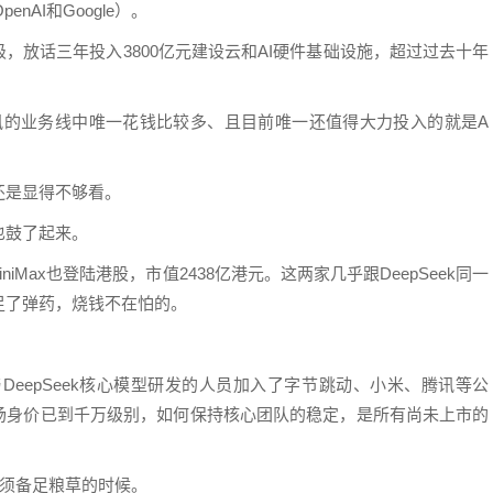
nAI和Google）。
，放话三年投入3800亿元建设云和AI硬件基础设施，超过过去十年
，腾讯的业务线中唯一花钱比较多、且目前唯一还值得大力投入的就是A
还是显得不够看。
也鼓了起来。
iMax也登陆港股，市值2438亿港元。这两家几乎跟DeepSeek同一
足了弹药，烧钱不在怕的。
DeepSeek核心模型研发的人员加入了字节跳动、小米、腾讯等公
市场身价已到千万级别，如何保持核心团队的稳定，是所有尚未上市的
必须备足粮草的时候。