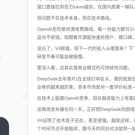
窗口直接拉到百万token级别，在国内是第一梯队
但问题不在技术本身，而在技术路线。
OpenAI走的是闭源收费路线，每一份能力都可以
品也不收钱。短期看开源能快速抢用户、建口碑
说白了，V4很强，但下一代的投入从哪里来？
研发节奏可能会被拖慢。
更深入看，这其实是商业模式的可持续性问题。
DeepSeek去年靠R1在全球打响名头，靠的
业卷的越来越厉害，资本市场是另一套评价标准
在技术上能跟OpenAI竞争，但在融资能力上有
这两场发布撞在同一天，正好把DeepSeek的困
V4证明了技术底子还在，甚至很强。越是这样，越
中专
个时间节点开放融资，跟今天的同台对决放到一