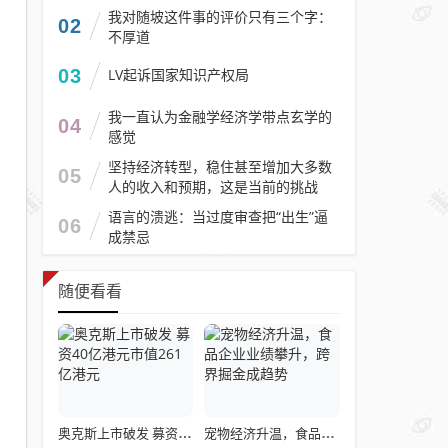
我对随坡这件事的评价只有三个字：
02
不厚道
03
LV起诉国家知识产权局
我一直认为金融学经济学带点玄学的
04
感觉
坚持经济转型，稳住甚至增加大多数
05
人的收入和预期，这是当前的挑战
语言的溃逃：当过度审查把“出生”逼
06
成禁忌
随便看看
奥克斯上市破发 募资40亿港元市值261亿港元
宠物经济升温，食品企业业绩攀升，跨界掘金成趋势