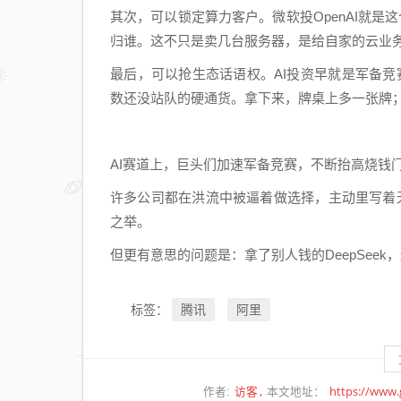
其次，可以锁定算力客户。微软投OpenAI就是这
归谁。这不只是卖几台服务器，是给自家的云业
最后，可以抢生态话语权。AI投资早就是军备竞赛
数还没站队的硬通货。拿下来，牌桌上多一张牌
AI赛道上，巨头们加速军备竞赛，不断抬高烧钱
许多公司都在洪流中被逼着做选择，主动里写着无
之举。
但更有意思的问题是：拿了别人钱的DeepSeek，
腾讯
阿里
标签：
访客
https://www
作者:
本文地址：