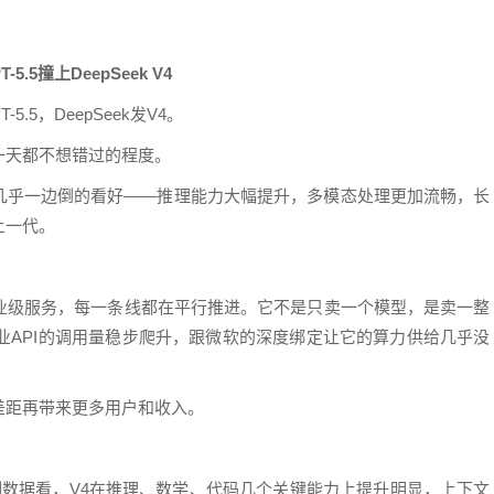
T-5.5撞上DeepSeek V4
.5，DeepSeek发V4。
一天都不想错过的程度。
内评测几乎一边倒的看好——推理能力大幅提升，多模态处理更加流畅，长
上一代。
业级服务，每一条线都在平行推进。它不是只卖一个模型，是卖一整
企业API的调用量稳步爬升，跟微软的深度绑定让它的算力供给几乎没
差距再带来更多用户和收入。
评测数据看，V4在推理、数学、代码几个关键能力上提升明显，上下文