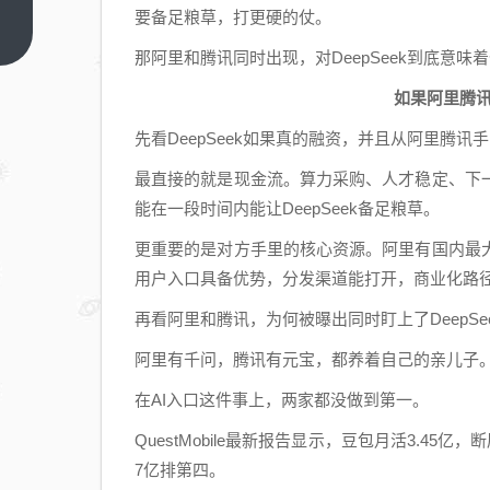
不管
要备足粮草，打更硬的仗。
是哪
上一
篇
那阿里和腾讯同时出现，对DeepSeek到底意味
种，
进厂
如果阿里腾讯
都是
先看DeepSeek如果真的融资，并且从阿里腾
按干
部培
最直接的就是现金流。算力采购、人才稳定、下
养的
能在一段时间内能让DeepSeek备足粮草。
更重要的是对方手里的核心资源。阿里有国内最
用户入口具备优势，分发渠道能打开，商业化路
再看阿里和腾讯，为何被曝出同时盯上了DeepSe
阿里有千问，腾讯有元宝，都养着自己的亲儿子。现
在AI入口这件事上，两家都没做到第一。
QuestMobile最新报告显示，豆包月活3.45亿，
7亿排第四。