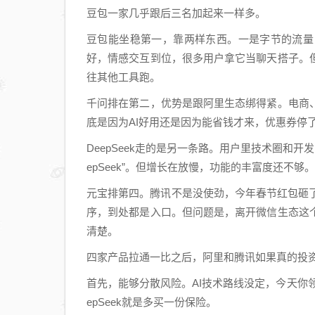
豆包一家几乎跟后三名加起来一样多。
豆包能坐稳第一，靠两样东西。一是字节的流量
好，情感交互到位，很多用户拿它当聊天搭子。
往其他工具跑。
千问排在第二，优势是跟阿里生态绑得紧。电商
底是因为AI好用还是因为能省钱才来，优惠券停
DeepSeek走的是另一条路。用户里技术圈和
epSeek”。但增长在放慢，功能的丰富度还不够。
元宝排第四。腾讯不是没使劲，今年春节红包砸
序，到处都是入口。但问题是，离开微信生态这
清楚。
四家产品拉通一比之后，阿里和腾讯如果真的投资D
首先，能够分散风险。AI技术路线没定，今天你
epSeek就是多买一份保险。