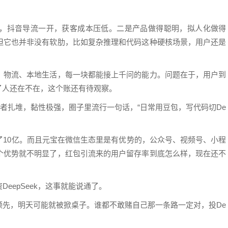
，抖音导流一开，获客成本压低。二是产品做得聪明，拟人化做得
但它也并非没有软肋，比如复杂推理和代码这种硬核场景，用户还是
、物流、本地生活，每一块都能接上千问的能力。问题在于，用户到
了人还在不在，这个账还有待观察。
开发者扎堆，黏性极强，圈子里流行一句话，“日常用豆包，写代码切De
了10亿。而且元宝在微信生态里是有优势的，公众号、视频号、小程
个优势就不明显了，红包引流来的用户留存率到底怎么样，现在还不
eepSeek，这事就能说通了。
领先，明天可能就被掀桌子。谁都不敢赌自己那一条路一定对，投De