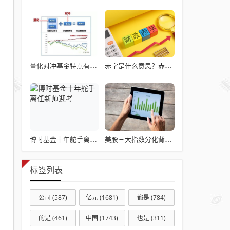
量化对冲基金特点有哪些?普通投资者三种参与方式
赤字是什么意思？赤字政策的双刃剑效应
博时基金十年舵手离任新帅迎考
美股三大指数分化背后：道指稳健、纳指波动，小白该如何把握投资逻辑？
标签列表
公司
(587)
亿元
(1681)
都是
(784)
的是
(461)
中国
(1743)
也是
(311)