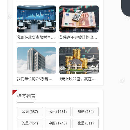
好像
有种
下一
篇
馄
饨，
面皮
我现在就负责帮村里申请建房的工作，现在村里不是盖不起，是没地没指标！
英伟达不是被计划出来的
很脆
很好
吃，
姥姥
姥爷
去世
我们单位的OA系统，简直已经成了累赘
1天上坟22座，我在偶像坟头忙疯了
后，
家里
标签列表
就没
一个
公司
(587)
亿元
(1681)
都是
(784)
人知
道怎
的是
(461)
中国
(1743)
也是
(311)
么做