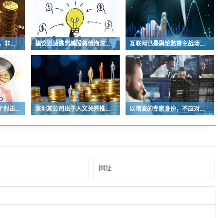
卧铺车设计早就过时啦，非常不具备人性化
建议迅速逃离美股美债泡沫，AI正加速而非延缓其泡沫破裂
互联网已是舆论监督主战场，让我们用这五点珍惜它
“又酷又飒的中国女保镖”射击夺冠
深圳某公司出于人文关怀推出内部托管，结果无孩单身员工举报了，核心理由有两个
以隋波的专家身份，不应对没统一标准的口味指手画脚，依仗专家身份欺负一线厨师