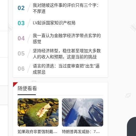
我对随坡这件事的评价只有三个字：
02
不厚道
03
LV起诉国家知识产权局
我一直认为金融学经济学带点玄学的
04
感觉
坚持经济转型，稳住甚至增加大多数
05
人的收入和预期，这是当前的挑战
语言的溃逃：当过度审查把“出生”逼
06
成禁忌
随便看看
福建
如果政府非要强制戴头盔，就得先让电动自行车有个放头盔的地方
特朗普再发威胁：7日20时是“最后期限”