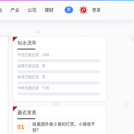
业
产业
公司
理财
登录
繁
似水流年
今日已经过去
小时
这周已经过去
天
本月已经过去
天
今年已经过去
个月
最近发表
给美团外卖小哥的打赏，小哥收不
01
到？