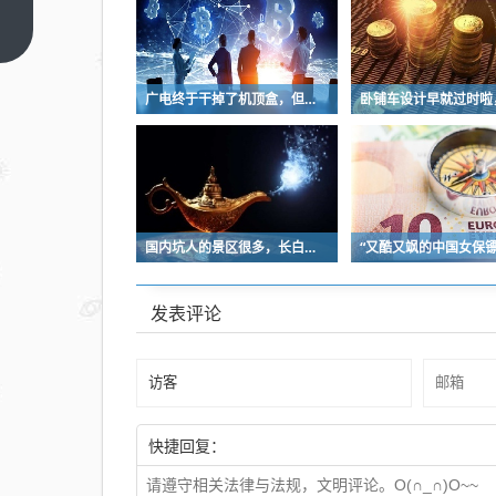
最后
的体
上一
篇
面，
被杨
广电终于干掉了机顶盒，但现在没多少人看电视了…
柳絮
吹散
国内坑人的景区很多，长白天池只是其中被坑印象最深的那一个
发表评论
快捷回复：