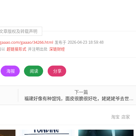
文章版权及转载声明
.gaaao.com/gaaao/34266.html
发布于 2026-04-23 18:59:48
超链接形式
深链财经
请以
并注明出处
海报
阅读
分享
下一篇
福建好像有种馄饨，面皮很脆很好吃，姥姥姥爷去世后，家里就没一个人知道怎么做了
淘宝
店家