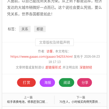
人面前，以自己能找到关系为荣。从上到下都是这样，经济
发达的大城市稍微好一点而已。这个说社会要么凭钱，要么
凭关系，世界各国都是如此！
关系
都是
标签：
文章版权及转载声明
访客
作者:
本文地址：
https://www.gaaao.com/gaaao/34253.html
发布于 2026-04-23
18:17:13
超链接形式
深链财经
文章转载或复制请以
并注明出处
打赏
海报
阅读
分享
上一篇
下一篇
给手表换电池，修表匠张口就要120，我网上买个同样的电池不过五六块
70生人，小时候买肉得凭票供应，一人一个月好像是不到三斤肉