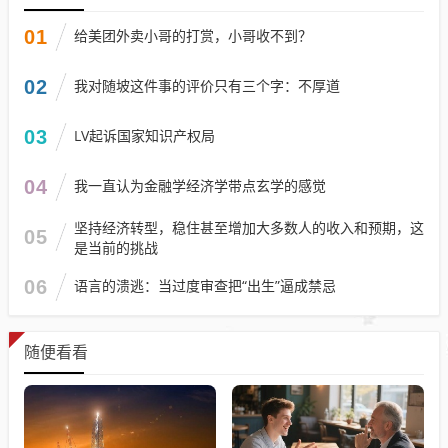
01
给美团外卖小哥的打赏，小哥收不到？
02
我对随坡这件事的评价只有三个字：不厚道
03
LV起诉国家知识产权局
04
我一直认为金融学经济学带点玄学的感觉
坚持经济转型，稳住甚至增加大多数人的收入和预期，这
05
是当前的挑战
06
语言的溃逃：当过度审查把“出生”逼成禁忌
随便看看