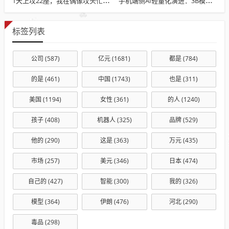
1天上坟22座，我在偶像坟头忙疯了
手机端侧AI轻量化演进：3B模型渐成主流 智能体标准亟待完善
标签列表
公司
(587)
亿元
(1681)
都是
(784)
的是
(461)
中国
(1743)
也是
(311)
美国
(1194)
女性
(361)
的人
(1240)
孩子
(408)
机器人
(325)
品牌
(529)
他的
(290)
这是
(363)
万元
(435)
市场
(257)
美元
(346)
日本
(474)
自己的
(427)
智能
(300)
我的
(326)
模型
(364)
伊朗
(476)
河北
(290)
毒品
(298)