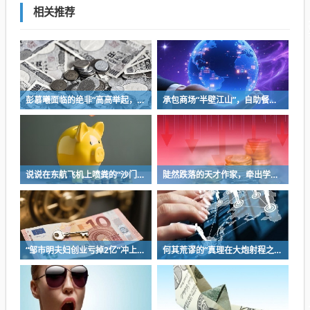
相关推荐
彭慕曦面临的绝非“高高举起，轻轻放下”
承包商场“半壁江山”，自助餐为什么越开越多？
说说在东航飞机上喷粪的“沙门世家”
陡然跌落的天才作家，牵出学界一个惊人的造假联盟
“邹市明夫妇创业亏掉2亿”冲上热搜！妻子冉莹颖自曝多个项目关停，不得不卖房偿债！
何其荒谬的“真理在大炮射程之内”