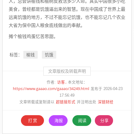
人，总会讲榆钱和榆树皮救活多少人命。其实中国很多小吃
美食，曾经都是饥饿逼出来的智慧。现在中国成了世界上最
远离饥饿的地方，不过不能忘记饥饿，也不能忘记几个农业
大省为保中国人粮食底线做出的奉献。
摊个榆钱鸡蛋忆苦思甜。
榆钱
饥饿
标签：
文章版权及转载声明
访客
作者:
本文地址：
https://www.gaaao.com/gaaao/34249.html
发布于 2026-04-23
17:56:49
超链接形式
深链财经
文章转载或复制请以
并注明出处
打赏
海报
阅读
分享