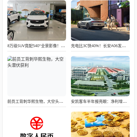
8万级SUV竟配540°全景影像！吉利全新博越7.9秒破百实测
充电比3C快40%！长安A06发布，630km续航+零压座椅，全家都爱坐！
前员工背刺华熙生物，大空头潜伏获利
安凯客车半年报亮眼：净利增长153%，但股东减持套现约5500万元