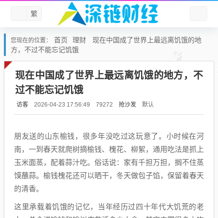
繁
首页
理财
现在中国成了世界上最远离饥饿的地
您现在的位置：
方，不过不能忘记饥饿
现在中国成了世界上最远离饥饿的地方，不
过不能忘记饥饿
访客
抢沙发
默认
2026-04-23 17:56:49
79272
朋友送的山东榆钱，很多年没吃过这玩意了。小时候在河
南，一到春天就爬树摘榆钱、槐花、柳絮，通用吃法是抓上
玉米面蒸，配着蒜汁吃。俗话说：家有千担万担，搁不住蒸
馍蘸蒜。榆钱槐花还可以晒干，冬天做包子馅，保留着春天
的清香。
这里承载着饥饿的记忆，当年经历过四十年代大饥荒的老