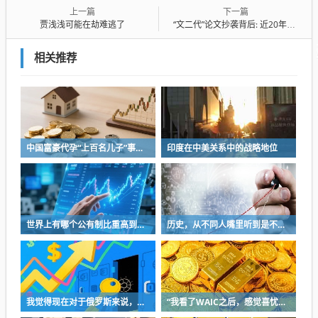
上一篇
下一篇
贾浅浅可能在劫难逃了
“文二代”论文抄袭背后: 近20年中国学术表演之怪现状
相关推荐
中国富豪代孕“上百名儿子”事件背后的真正危机
印度在中美关系中的战略地位
世界上有哪个公有制比重高到百分之七八十经济发展还很好的？一个都没有
历史，从不同人嘴里听到是不一样的
我觉得现在对于俄罗斯来说，最重要的是人口而不是继续扩大领土
“我看了WAIC之后，感觉喜忧参半，或者说喜60%忧40%”