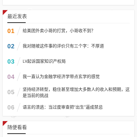
最近发表
01
给美团外卖小哥的打赏，小哥收不到？
02
我对随坡这件事的评价只有三个字：不厚道
03
LV起诉国家知识产权局
04
我一直认为金融学经济学带点玄学的感觉
坚持经济转型，稳住甚至增加大多数人的收入和预期，这
05
是当前的挑战
06
语言的溃逃：当过度审查把“出生”逼成禁忌
随便看看