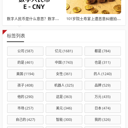
数字人民币是什么意思？数字人民币本质：国家信用的数字化形态
101岁院士寿宴上遭恶意纠缠拍摄，5 人伪造身份蹭权威，朋友圈置顶露马脚
标签列表
公司
(587)
亿元
(1681)
都是
(784)
的是
(461)
中国
(1743)
也是
(311)
美国
(1194)
女性
(361)
的人
(1240)
孩子
(408)
机器人
(325)
品牌
(529)
他的
(290)
这是
(363)
万元
(435)
市场
(257)
美元
(346)
日本
(474)
自己的
(427)
智能
(300)
我的
(326)