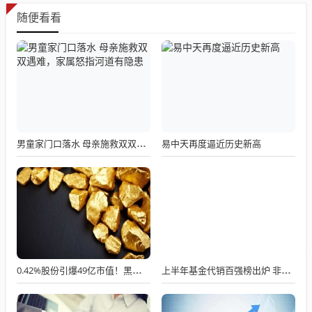
随便看看
易中天再度逼近历史新高
男童家门口落水 母亲施救双双遇难，家属怒指河道有隐患
0.42%股份引爆49亿市值！黑芝麻控制权交接暗战，广旅大健康临门一脚
上半年基金代销百强榜出炉 非货币基金保有规模首破10万亿