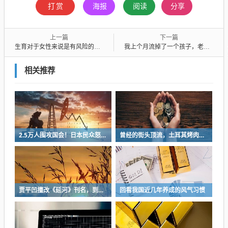
打赏
海报
阅读
分享
上一篇
下一篇
生育对于女性来说是有风险的，试问哪个男的愿意自己肚子上挨一刀？
我上个月流掉了一个孩子，老公很想要，我想了一个月还是放弃了
相关推荐
2.5万人围攻国会！日本民众怒了：让她下台！
曾经的街头顶流，土耳其烤肉为什么消失了？
贾平凹擅改《延河》刊名，到底错在哪里？这三点才是问题的关键
回看我国近几年养成的风气习惯