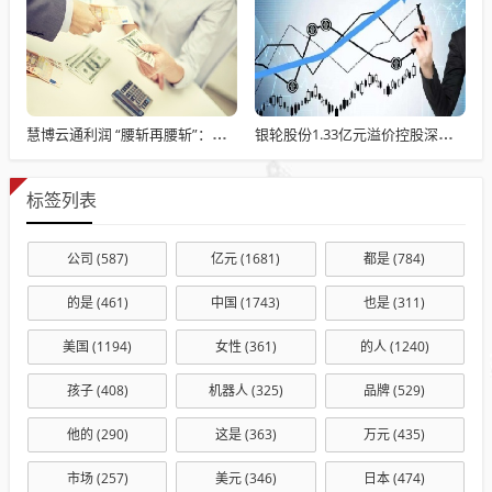
慧博云通利润 “腰斩再腰斩”：营收 10 亿增 33%，职工薪酬 7.46 亿占营收 7 成，现金流 - 1.18 亿
银轮股份1.33亿元溢价控股深蓝股份 年内股价已涨超八成
标签列表
公司
(587)
亿元
(1681)
都是
(784)
的是
(461)
中国
(1743)
也是
(311)
美国
(1194)
女性
(361)
的人
(1240)
孩子
(408)
机器人
(325)
品牌
(529)
他的
(290)
这是
(363)
万元
(435)
市场
(257)
美元
(346)
日本
(474)