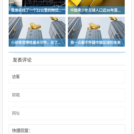
我曾经找了一个22公里的岗位，坚持了2个星期就坚持不下去了
中国青少年足球人口近30年是断崖式下降
小孩哥觉得哈基米可怜，买了火腿肠喂哈基米，结果哈基米直接叼走他的鹦鹉…
我一点都不怀疑中国足球的未来
发表评论
快捷回复：