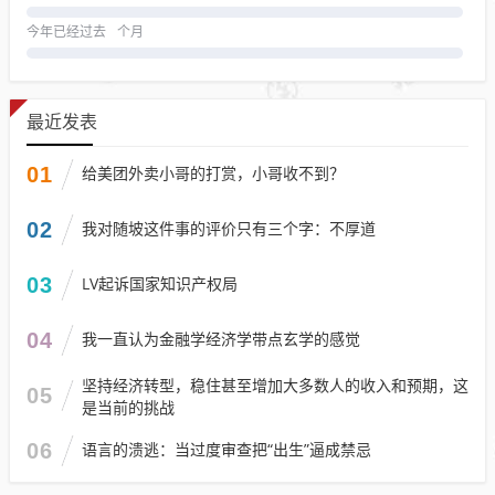
今年已经过去
个月
最近发表
01
给美团外卖小哥的打赏，小哥收不到？
02
我对随坡这件事的评价只有三个字：不厚道
03
LV起诉国家知识产权局
04
我一直认为金融学经济学带点玄学的感觉
坚持经济转型，稳住甚至增加大多数人的收入和预期，这
05
是当前的挑战
06
语言的溃逃：当过度审查把“出生”逼成禁忌