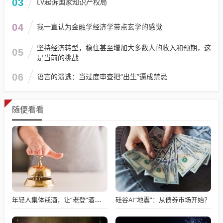
03
LV起诉国家知识产权局
04
我一直认为金融学经济学带点玄学的感觉
坚持经济转型，稳住甚至增加大多数人的收入和预期，这
05
是当前的挑战
06
语言的溃逃：当过度审查把“出生”逼成禁忌
随便看看
硅谷AI“地震”：从债券市场开始？
年轻人集体戒酒，让“老登”酒企的天快塌了