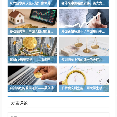
从六蓝水库决堤说起：集体劳动如何建起了中国的水利命脉
老外来中国看病旅游，该大力欢迎吗？
移动宴席车，中国人自己的变形金刚
外国新娘解决不了中国生育率的问题
解剖LV诉茉莉奶白——法律到底是什么？
深圳拥有上万的博士的大厂，最经典的表演就是，凌晨两三点给领导自动发邮件
自讨苦吃的爱国道长——梁兴扬
旧社会文科生能占到大学生总数的46％，理工科却不到17％
发表评论