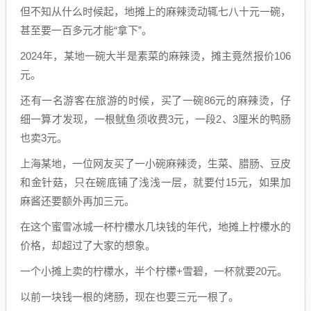
但不知从什么时候起，地摊上的麻辣烫动辄七八十元一碗，
甚至要一百多元才能“拿下”。
2024年，某地一碗大半是素菜的麻辣烫，摊主竟然报价106
元。
还有一名游客在旅游的时候，买了一碗86元的麻辣烫，仔
细一算才发现，一根鱿鱼须收费3元，一段2、3厘米的鸭肠
也卖3元。
上海某地，一位网友买了一小碗麻辣烫，生菜、腊肠、豆皮
和金针菇，只在碗底铺了浅浅一层，就要付15元，如果加
麻酱还要额外再加三元。
在这个蜜雪冰城一杯柠檬水几块钱的年代，地摊上柠檬水的
价格，却超过了大家的想象。
一个小摊上卖的柠檬水，半个柠檬+雪碧，一杯就要20元。
以前一块钱一根的烤肠，现在也要三元一根了。