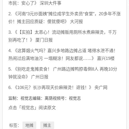
市民：安心了》 深圳大件事
2. 《河南“3元炒面姨”摊位成学生外卖员“食堂”，20多年不涨
价！摊主回应质疑：傻就傻吧》 大河报
3. 《【实拍】太恶心！流动摊贩用厕所水煮麻辣烫，千万
别再吃了！》 厦门日报
4. 《这算烟火气吗？嘉兴多地路边摊占道 堵得水泄不通！
热闹过后满地油污 一塌糊涂！网友都说……》 嘉兴19楼
5. 《别吃走鬼摊卖食！ 广州路边摊鸭脖毒倒8人 再晚10分
钟就没命》 广州日报
6. 《106元？长沙再现天价麻辣烫！退钱！》 央广网
监制：视觉志编辑：离荫视频号：视觉志
点击「视觉志」阅读原文
地摊
摊主
标签：