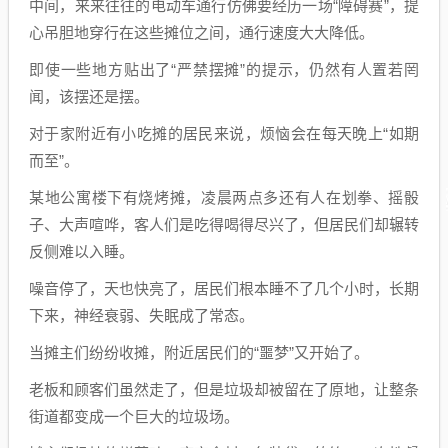
中间，来来往往的电动车通行仿佛要经历一场“障碍赛”，提
心吊胆地穿行在这些摊位之间，通行速度大大降低。
即使一些地方贴出了“严禁摆摊”的提示，仍然有人置若罔
闻，该摆还是摆。
对于家附近有小吃摊的居民来说，烦恼会在每天晚上“如期
而至”。
某地公寓楼下有烧烤摊，凌晨两点多还有人在划拳、摇骰
子、大声喧哗，客人们是吃得喝得尽兴了，但居民们却辗转
反侧难以入睡。
噪音停了，天也快亮了，居民们根本睡不了几个小时，长期
下来，神经衰弱、失眠成了常态。
当摊主们纷纷收摊，附近居民们的“噩梦”又开始了。
老板和顾客们虽然走了，但是垃圾却被留在了原地，让整条
街道都变成一个巨大的垃圾场。