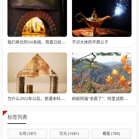
不识大体的平原公子
我们单位的OA系统，简直已经成了累赘
为什么2022年以后，普通本科招生男女比例数据没有了？
蚂蚁阿福“杀疯了”：阿里试图摘掉AI“紧箍咒”
标签列表
公司
(587)
亿元
(1681)
都是
(784)