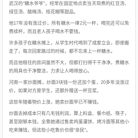
武汉的“糖水爷爷”，经常在固定地点卖当天现煮的红豆汤、
绿豆汤、酸梅汤、桂花糊等甜品。
他17年没有涨过价，所有糖水一律2元一杯，喝完还可以免
费续杯，而且老人孩子喝水不要钱。
许多孩子在糖水摊上，从学生时代喝到了成家立业，即使搬
走了，每次回家路过的时候，都不忘来上一杯糖水。
而且他租住的房间虽然不大，但都打扫得干干净净，煮糖水
的用具也干净整洁，力求让人喝得放心。
河南一家炒面摊，炒面3块钱一份还加个蛋，20多年没涨过
价，如果对方是学生，还额外赠送一杯豆浆。
这些年随着物价上涨，她卖炒面早已不赚钱。
炒面去掉成本只有几毛钱利润，算上料盒、餐巾纸、筷子，
甚至刚够本钱，全靠她通过售卖鸡蛋灌饼、烤冷面等其他小
吃来赚钱，但这些小吃售价也很“亲民”。