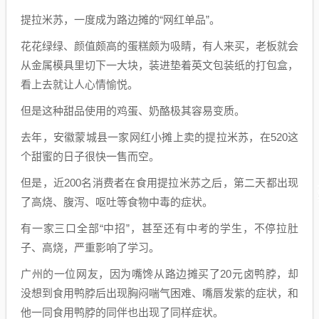
提拉米苏，一度成为路边摊的“网红单品”。
花花绿绿、颜值颇高的蛋糕颇为吸睛，有人来买，老板就会
从金属模具里切下一大块，装进垫着英文包装纸的打包盒，
看上去就让人心情愉悦。
但是这种甜品使用的鸡蛋、奶酪极其容易变质。
去年，安徽蒙城县一家网红小摊上卖的提拉米苏，在520这
个甜蜜的日子很快一售而空。
但是，近200名消费者在食用提拉米苏之后，第二天都出现
了高烧、腹泻、呕吐等食物中毒的症状。
有一家三口全部“中招”，甚至还有中考的学生，不停拉肚
子、高烧，严重影响了学习。
广州的一位网友，因为嘴馋从路边摊买了20元卤鸭脖，却
没想到食用鸭脖后出现胸闷喘气困难、嘴唇发紫的症状，和
他一同食用鸭脖的同伴也出现了同样症状。