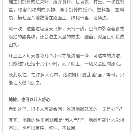
摊主们扔掉的烂菜叶、废弃食材、包装袋、竹签、一次性餐
盒，顾客们吃剩的食物、随手扔掉的纸巾、塑料瓶、塑料
袋，横七竖八地散落在路面上、绿化带里、墙角边。
风一吹，这些垃圾漫天飞舞，天气一热，空气中弥漫着食物
腐烂的酸臭味，还会滋生大量的蚊虫、细菌，对居民们造成
困扰。
环卫工人每天要花几个小时才能清理干净，可这样的清洁，
只能维持短短十几个小时，到了晚上，一切又会回到原点。
长此以往，在许多人心中，路边摊和“脏乱差”画了等号，只
能让人敬而远之。
地摊，也可以让人舒心
看到这里，很多人可能会问：难道地摊就真的一无是处吗？
其实，地摊的许多问题都是“因人而异”，地摊可能让人觉得
不适，也可以有序、整洁、不扰民。