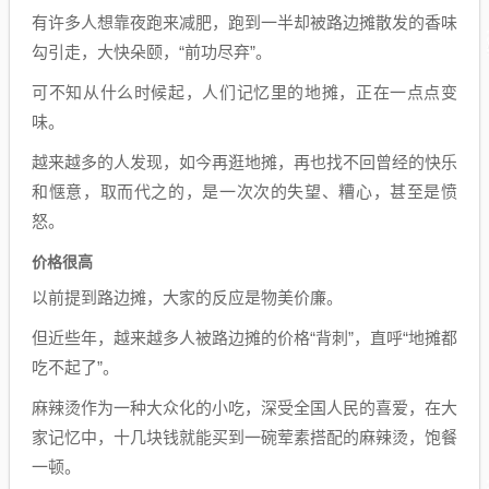
有许多人想靠夜跑来减肥，跑到一半却被路边摊散发的香味
勾引走，大快朵颐，“前功尽弃”。
可不知从什么时候起，人们记忆里的地摊，正在一点点变
味。
越来越多的人发现，如今再逛地摊，再也找不回曾经的快乐
和惬意，取而代之的，是一次次的失望、糟心，甚至是愤
怒。
价格很高
以前提到路边摊，大家的反应是物美价廉。
但近些年，越来越多人被路边摊的价格“背刺”，直呼“地摊都
吃不起了”。
麻辣烫作为一种大众化的小吃，深受全国人民的喜爱，在大
家记忆中，十几块钱就能买到一碗荤素搭配的麻辣烫，饱餐
一顿。