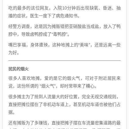
吃的最多的这位网友，入院10分钟后出现缺氧、昏迷、抽
搐的症状，医生一度下了病危通知书。
经警方调查，这是因为摊贩错把亚硝酸盐当成盐，放入了鸭
脖中，导致卤鸭脖成了“毒鸭脖”。
嘴巴享福，身体遭殃，这种地摊上的“美味”，还是远离一些
为好。
扰民的烟火
很多人喜欢地摊，爱的是它的烟火气，可对于附近居民来
说，这份所谓的 “烟火气”，却时常带来了糟心。
很多摊主为了抢到人流量大的好位置，完全无视交通规则，
直接把摊位摆在了非机动车道上，甚至机动车道也被他们占
据。
还有摊贩为了多赚钱，直接把摊子摆在车流量密集道路的最