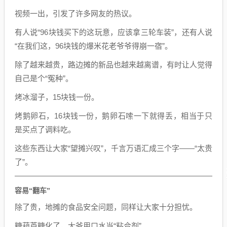
视频一出，引发了许多网友的热议。
有人说“96块钱买下的这玩意，应该拿三轮车装”，还有人说
“在我们这，96块钱的爆米花老爷爷得崩一宿”。
除了越来越贵，路边摊的新品也越来越离谱，有时让人觉得
自己是个“冤种”。
烤冰溜子，15块钱一份。
烤鹅卵石，16块钱一份，鹅卵石嗦一下就得丢，相当于只
是买点了调料吃。
这些东西让大家“望摊兴叹”，千言万语汇成三个字——“太贵
了”。
容易“翻车”
除了贵，地摊的食品安全问题，同样让大家十分担忧。
糖葫芦糖化了，大爷用口水当“粘合剂”。