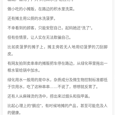
做小吃的小摊贩，在路边的积水里洗菜。
还有摊主用公厕的水洗菠萝。
不幸看到的顾客，只能安慰自己，起码她还“洗了”。
但有些情景，让人实在无法欺骗自己。
比如卖菠萝的摊子上，摊主旁若无人地用切菠萝的刀刮脚
皮。
有网友拍到卖串串的摊贩把车停在路边，从绿化带里拖出一
根水管给锅中加水。
绿化用水一般用的是中水，杂质成分及微生物控制标准都低
于饮用水，吃了这种串串……不说了，想想就反胃了。
还有人从麻辣烫的汤中，捞出来过烟头和指甲盖。
比起心理上的“膈应”，有时候地摊的产品，甚至可能危及人
的健康。