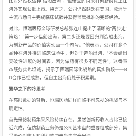
比对外授权这种“借船出海”，恒瑞医药尚未有创新药真正在
海外实现获批上市。换言之，公司仍然缺乏在美国、欧洲等
主流市场自主完成临床试验并获得监管批准的完整经验。
对此，恒瑞医药全球研发总裁张连山提出了清晰的“两步走”
策略：“第一步借船出海，第二步还是要回归到造船出海，
为创新产品的价值实现画一个句号。”他表示，公司有多个
品种在海外推进临床试验中，但对于造船出海，“不会给出
突破性进展的时间表，因为做药有很多不确定性”。这番表
态既务实也坦诚，揭示了恒瑞国际化战略的真实阶段——B
D合作已经成熟，但自主出海仍处于积累期。
繁华之下的冷思考
在亮眼数据的背后，恒瑞医药同样面临不可忽视的挑战与不
确定性。
首先是仿制药集采风险持续存在。虽然创新药收入占比已接
近六成，但仿制药业务仍是公司基本盘的重要组成部分，集
采降价对收入和利润的冲击尚未完全出清。