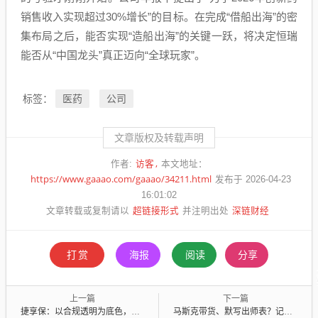
销售收入实现超过30%增长”的目标。在完成“借船出海”的密
集布局之后，能否实现“造船出海”的关键一跃，将决定恒瑞
能否从“中国龙头”真正迈向“全球玩家”。
医药
公司
标签：
文章版权及转载声明
访客
作者:
本文地址：
https://www.gaaao.com/gaaao/34211.html
发布于 2026-04-23
16:01:02
超链接形式
深链财经
文章转载或复制请以
并注明出处
打赏
海报
阅读
分享
上一篇
下一篇
捷享保：以合规透明为底色，守护每一份信任
马斯克带货、默写出师表？记者实测Images 2.0：懂中文、会思考，AI要抢人类饭碗