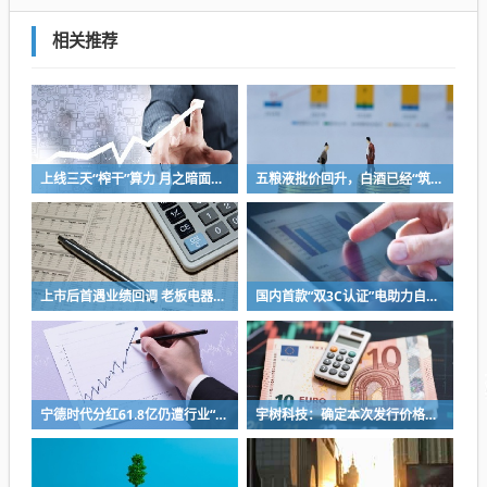
相关推荐
上线三天“榨干”算力 月之暗面被Kimi K3“逼”着IPO
五粮液批价回升，白酒已经“筑底”？
上市后首遇业绩回调 老板电器将完成代际交棒 少帅掌舵闯存量周期
国内首款“双3C认证”电助力自行车上市，京东京造率先完成全链路安全认证
宁德时代分红61.8亿仍遭行业“去宁德化” 曾毓群的“尊重考题”该怎么答？
宇树科技：确定本次发行价格为 150.80元/股