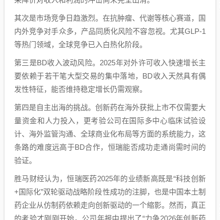
其次是市场竞争日趋激烈。在抗肿瘤、代谢等核心赛道，国
内外竞争对手众多，产品同质化风险不容忽视。尤其GLP-1
等热门领域，全球竞争已入白热化阶段。
第三是BD收入波动风险。2025年对外许可收入快速增长主
要依赖于若干笔大型交易的集中落地，BD收入天然具有偶
发性特征，能否维持稳定增长仍需观察。
第四是自主出海的挑战。创新药在海外获批上市不仅需要大
量资金和人力投入，更考验公司在国际多中心临床试验设
计、海外监管沟通、全球商业化布局等方面的系统能力，这
条路的难度远高于BD合作，恒瑞能否成功走通尚需时间的
验证。
胜马财经认为，恒瑞医药2025年的业绩新高既是“科技创新
+国际化”双轮驱动战略阶段性成功的注脚，也是中国本土制
药企业从仿制药依赖走向创新驱动的一个缩影。然而，真正
的考验才刚刚开始。公司年报中提出了“力争2026年创新药