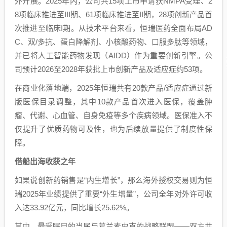
外开展。2025年内，公司共15项上市申请获NMPA受理、2
8项临床推进至III期、61项临床推进至II期，28项创新产品首
次推进至临床I期。从技术平台来看，恒瑞医药全面布局AD
C、双/多抗、蛋白降解剂、小核酸药物、口服多肽等领域，
并已将人工智能药物发现（AIDD）作为重要创新引擎。公
司预计2026至2028年获批上市创新产品及适应症约53项。
在商业化落地端，2025年恒瑞共有20款产品/适应症通过新
版医保目录调整，其中10款产品首次进入医保，覆盖肿
瘤、代谢、心血管、自身免疫等多个疾病领域。医保准入不
仅提升了优质药物可及性，也为后续放量提供了制度性保
障。
借船出海收获之年
如果说创新药销售是“内生增长”，那么海外授权交易则为恒
瑞2025年业绩提供了重要“外生增量”，公司全年对外许可收
入达33.92亿元，同比增长25.62%。
其中，最受瞩目的当属与葛兰素史克的战略联盟——双方共