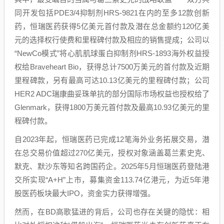
同开发包括PDE3/4抑制剂HRS-9821在内的至多12款创新
药，恒瑞医药获得5亿美元首付款及潜在总金额约120亿美
元的选择权行使费和里程碑付款及相应的销售提成；公司以
“NewCo模式”将心肌肌球蛋白抑制剂HRS-1893海外权益授
权给Braveheart Bio，获得总计7500万美元的首付款及近期
里程碑款，另有最高可达10.13亿美元的里程碑付款；公司
HER2 ADC瑞康曲妥珠单抗的部分国际市场权益也授权给了
Glenmark，获得1800万美元首付款及最高10.93亿美元的里
程碑付款。
自2023年起，恒瑞医药已完成12笔海外业务拓展交易，潜
在总交易价值超过270亿美元，授权对象涵盖葛兰素史克、
默克、默沙东等知名跨国药企。2025年5月恒瑞医药登陆港
交所实现“A+H”上市，募集资金113.74亿港元，为近5年港
股医药板块最大IPO，资金实力获得增强。
然而，在BD高歌猛进的背后，公司也存在关键的隐忧：相