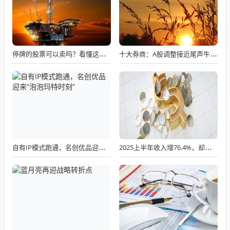
停牌的股票可以卖吗？看懂这条规则就够了
十大券商：A股调整接近尾声牛市逻辑未变
自有IP模式跑通，名创优品迎来“泡泡玛特时刻”
2025上半年收入增76.4%，却仍亏1.12亿！魔视智能递表港交所求破局