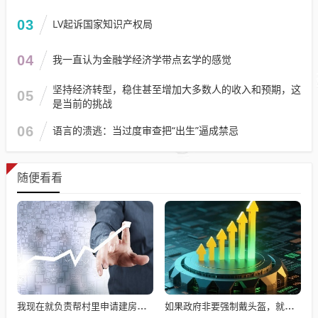
03
LV起诉国家知识产权局
04
我一直认为金融学经济学带点玄学的感觉
坚持经济转型，稳住甚至增加大多数人的收入和预期，这
05
是当前的挑战
06
语言的溃逃：当过度审查把“出生”逼成禁忌
随便看看
我现在就负责帮村里申请建房的工作，现在村里不是盖不起，是没地没指标！
如果政府非要强制戴头盔，就得先让电动自行车有个放头盔的地方