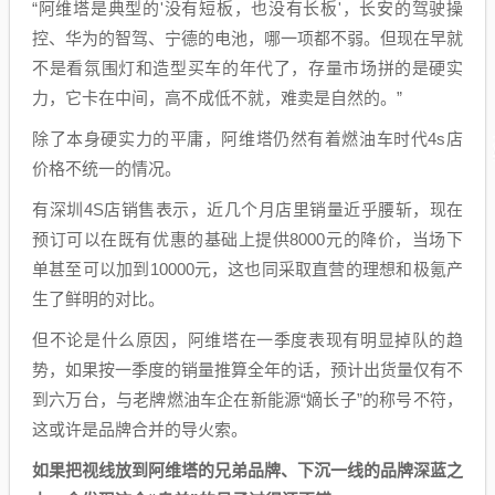
“阿维塔是典型的'没有短板，也没有长板'，长安的驾驶操
控、华为的智驾、宁德的电池，哪一项都不弱。但现在早就
不是看氛围灯和造型买车的年代了，存量市场拼的是硬实
力，它卡在中间，高不成低不就，难卖是自然的。”
除了本身硬实力的平庸，阿维塔仍然有着燃油车时代4s店
价格不统一的情况。
有深圳4S店销售表示，近几个月店里销量近乎腰斩，现在
预订可以在既有优惠的基础上提供8000元的降价，当场下
单甚至可以加到10000元，这也同采取直营的理想和极氪产
生了鲜明的对比。
但不论是什么原因，阿维塔在一季度表现有明显掉队的趋
势，如果按一季度的销量推算全年的话，预计出货量仅有不
到六万台，与老牌燃油车企在新能源“嫡长子”的称号不符，
这或许是品牌合并的导火索。
如果把视线放到阿维塔的兄弟品牌、下沉一线的品牌深蓝之