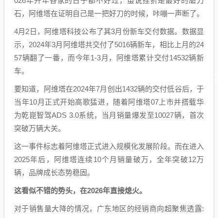
026年开年各家的日子都不好过，虽说挫折是最好的磨刀
石，阿维塔在证明自己是一把好刀的时候，咔嘣一声断了。
4月2日，阿维塔科技公布了其3月份新车交付数据。数据显
示，2024年3月阿维塔共交付了5016辆新车，相比上月的24
57辆翻了一番，而今年1-3月，阿维塔累计交付14532辆新
车。
要知道，阿维塔在2024年7月创出1432辆的交付低谷后，于
当年10月正式开始高歌猛进，随着阿维塔07上市并搭载华
为乾崑智驾ADS 3.0系统，当月销量爆发至10027辆，首次
突破万辆大关。
这一事件标志着阿维塔正式进入规模化发展阶段。而在进入
2025年后，阿维塔连续10个月销量破万，全年突破12万
辆，品牌成长态势稳固。
这看似不错的势头，在2026年直接熄火。
对于销售量大降的情况，广东地区的经销商向超聚焦透露: