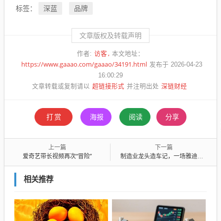
深蓝
品牌
标签：
文章版权及转载声明
访客
作者:
本文地址：
https://www.gaaao.com/gaaao/34191.html
发布于 2026-04-23
16:00:29
超链接形式
深链财经
文章转载或复制请以
并注明出处
打赏
海报
阅读
分享
上一篇
下一篇
爱奇艺带长视频再次“冒险”
制造业龙头造车记，一场雅迪与飞书的双向奔赴
相关推荐