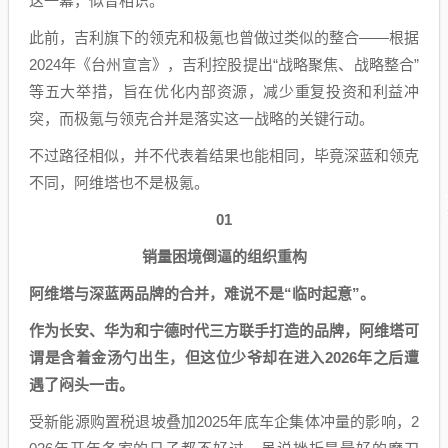
这一幕，似曾相识。
此前，吉利旗下的领克和极氪也曾做过类似的整合——根据
2024年《台州宣言》，吉利控股提出“战略聚焦、战略整合”
等五大举措，旨在优化内部资源，减少重复投资和利益冲
突，而极氪与领克合并是落实这一战略的关键行动。
不过路径相似，并不代表着结果也能相同，毕竟深蓝和领克
不同，阿维塔也不是极氪。
01
销量困境倒逼的组织重构
阿维塔与深蓝两品牌的合并，难说不是“临时起意”。
作为长安、华为和宁德时代三方联手打造的品牌，阿维塔可
谓是含着金汤勺出生，但这位少爷却在进入2026年之后遭
遇了闷头一击。
受新能源购置税退坡叠加2025年底车企集体冲量的影响，2