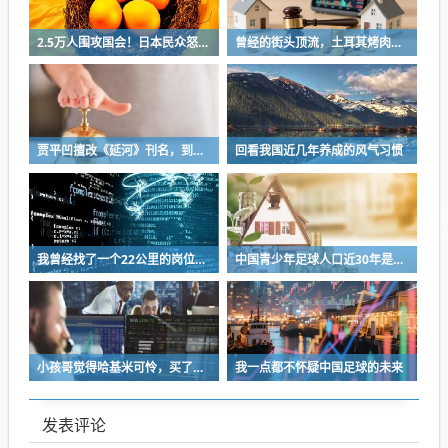
2.5万人围攻国会！日本民众怒了：让她下台！
曾经的街头顶流，土耳其烤肉为什么消失了？
贾平凹擅改《延河》刊名，到底错在哪里？这三点才是问题的关键
回看我国近几年养成的风气习惯
我曾经找了一个22公里的岗位，坚持了2个星期就坚持不下去了
中国青少年足球人口近30年是断崖式下降
小孩哥觉得哈基米可怜，买了火腿肠喂哈基米，结果哈基米直接叼走他的鹦鹉…
我一点都不怀疑中国足球的未来
发表评论