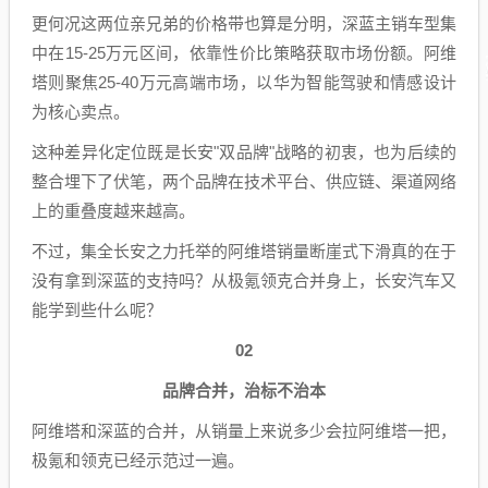
更何况这两位亲兄弟的价格带也算是分明，深蓝主销车型集
中在15-25万元区间，依靠性价比策略获取市场份额。阿维
塔则聚焦25-40万元高端市场，以华为智能驾驶和情感设计
为核心卖点。
这种差异化定位既是长安"双品牌"战略的初衷，也为后续的
整合埋下了伏笔，两个品牌在技术平台、供应链、渠道网络
上的重叠度越来越高。
不过，集全长安之力托举的阿维塔销量断崖式下滑真的在于
没有拿到深蓝的支持吗？从极氪领克合并身上，长安汽车又
能学到些什么呢？
02
品牌合并，治标不治本
阿维塔和深蓝的合并，从销量上来说多少会拉阿维塔一把，
极氪和领克已经示范过一遍。