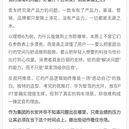
卖车终究是产品力的问题。一款车有了产品力，渠道、营
销、品牌都只是锦上添花，没有产品力，一切都是无源之
水。
以理想i6为例，为什么能做到上市即爆单，本质上不是它们
在参数表上多漂亮，而是真正读懂了用户——要么把家庭出
行的空间与舒适做到极致，要么把年轻人想要的科技与性价
比打到心坎里。消费者真金白银的支持，给的是“解决问题”
的能力，而不只是“某家顶级供应商”。
反观阿维塔，它的产品逻辑始终像是一场“感动自己”的独
白。独特的造型、考究的氛围灯、华为智驾的光环，放在P
PT里确实熠熠生辉，但到了真实的购车场景，却很难构成
一锤定音的理由。
作为集团的长安
并非
不知道问题出在哪里
，
只是业绩的压力
让其必须在当下这个时间点上
，
做出些动作
稳住市场
。