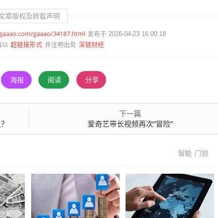
文章版权及转载声明
.gaaao.com/gaaao/34187.html
发布于 2026-04-23 16:00:18
超链接形式
深链财经
请以
并注明出处
海报
阅读
分享
下一篇
火？
爱奇艺带长视频再次“冒险”
智能
门锁