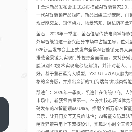
于全球新品发布会正式发布搭载AI智能管家2.0
一代AI智能锁产品矩阵，新品围绕主动安防、
现智能交互、锁体动力、场景感知、隐私防护全
萤石：2026年一季度，萤石位居传统电商掌静脉
外屏智能锁这一新兴细分市场中占据主导，位列量
026新品发布会上正式发布全景AI智能锁无界大屏版
搭载全景镜头实现门外视野全面覆盖，支持多矫
脸识别4.0技术实现毫秒级解锁，并针对老人
好。基于萤石蓝海大模型，Y31 Ultra以AI
格的全身版，并推出全新的“山海瑞兽”养成类智
凯迪仕：2026年一季度，凯迪仕在传统电商，人
市场中，斩获零售量第一。在夯实核心赛道优势
中年
磅发布的AI智能锁i60 Ultra，搭载全新万象
人疯
显示，让开门交互更具趣味性；AI智能安防算法可
抢大
上一
哨兵猫眼采用上下双摄设计，实现24小时全天
篇
车，