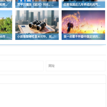
曾经的街头顶流，土耳其烤肉为什么消失了？
贾平凹擅改《延河》刊名，到底错在哪里？这三点才是问题的关键
回看我国近几年养成的风气习惯
中国青少年足球人口近30年是断崖式下降
小孩哥觉得哈基米可怜，买了火腿肠喂哈基米，结果哈基米直接叼走他的鹦鹉…
我一点都不怀疑中国足球的未来