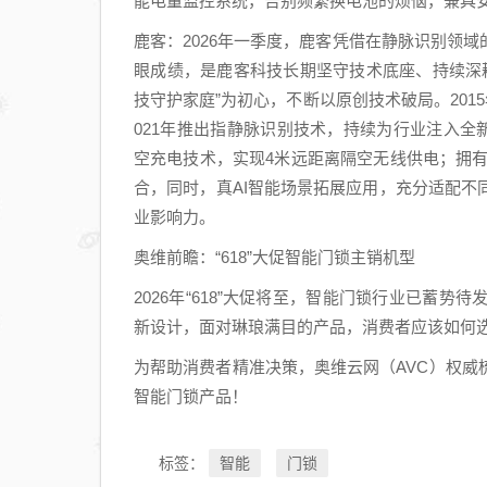
能电量监控系统，告别频繁换电池的烦恼，兼具
又难
鹿客：2026年一季度，鹿客凭借在静脉识别领
开又
眼成绩，是鹿客科技长期坚守技术底座、持续深耕
难停
技守护家庭”为初心，不断以原创技术破局。201
却为
021年推出指静脉识别技术，持续为行业注入全新活力
什么
空充电技术，实现4米远距离隔空无线供电；拥有
这么
合，同时，真AI智能场景拓展应用，充分适配
火？
业影响力。
奥维前瞻：“618”大促智能门锁主销机型
2026年“618”大促将至，智能门锁行业已蓄
新设计，面对琳琅满目的产品，消费者应该如何
为帮助消费者精准决策，奥维云网（AVC）权
智能门锁产品！
智能
门锁
标签：