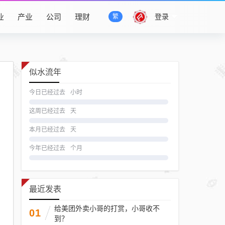
业
产业
公司
理财
登录
繁
似水流年
今日已经过去
小时
这周已经过去
天
本月已经过去
天
今年已经过去
个月
最近发表
给美团外卖小哥的打赏，小哥收不
01
到？