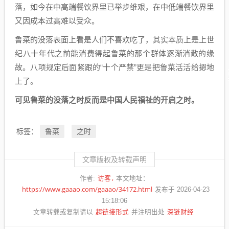
落，如今在中高端餐饮界里已举步维艰，在中低端餐饮界里
又因成本过高难以受众。
鲁菜的没落表面上看是人们不喜欢吃了，其实本质上是上世
纪八十年代之前能消费得起鲁菜的那个群体逐渐消散的缘
故。八项规定后面紧跟的“十个严禁”更是把鲁菜活活给摁地
上了。
可见鲁菜的没落之时反而是中国人民福祉的开启之时。
鲁菜
之时
标签：
文章版权及转载声明
访客
作者:
本文地址：
https://www.gaaao.com/gaaao/34172.html
发布于 2026-04-23
15:18:06
超链接形式
深链财经
文章转载或复制请以
并注明出处