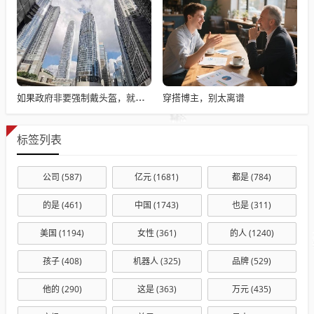
穿搭博主，别太离谱
如果政府非要强制戴头盔，就得先让电动自行车有个放头盔的地方
标签列表
公司
(587)
亿元
(1681)
都是
(784)
的是
(461)
中国
(1743)
也是
(311)
美国
(1194)
女性
(361)
的人
(1240)
孩子
(408)
机器人
(325)
品牌
(529)
他的
(290)
这是
(363)
万元
(435)