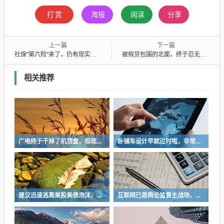
打赏
海报
阅读
分享
上一篇
下一篇
社保“第六险”来了，仍有现实难题待解
被假货包围的北面，终于忍无可忍
相关推荐
广电终于干掉了机顶盒，但现在没多少人看电视了…
卧铺车设计早就过时啦，非常不具备人性化
建议迅速逃离美股美债泡沫，AI正加速而非延缓其泡沫破裂
互联网已是舆论监督主战场，让我们用这五点珍惜它