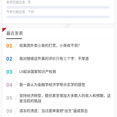
本月已经过去
天
今年已经过去
个月
最近发表
01
给美团外卖小哥的打赏，小哥收不到？
02
我对随坡这件事的评价只有三个字：不厚道
03
LV起诉国家知识产权局
04
我一直认为金融学经济学带点玄学的感觉
坚持经济转型，稳住甚至增加大多数人的收入和预期，这
05
是当前的挑战
06
语言的溃逃：当过度审查把“出生”逼成禁忌