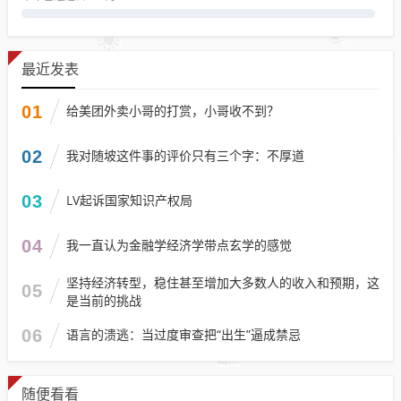
最近发表
01
给美团外卖小哥的打赏，小哥收不到？
02
我对随坡这件事的评价只有三个字：不厚道
03
LV起诉国家知识产权局
04
我一直认为金融学经济学带点玄学的感觉
坚持经济转型，稳住甚至增加大多数人的收入和预期，这
05
是当前的挑战
06
语言的溃逃：当过度审查把“出生”逼成禁忌
随便看看