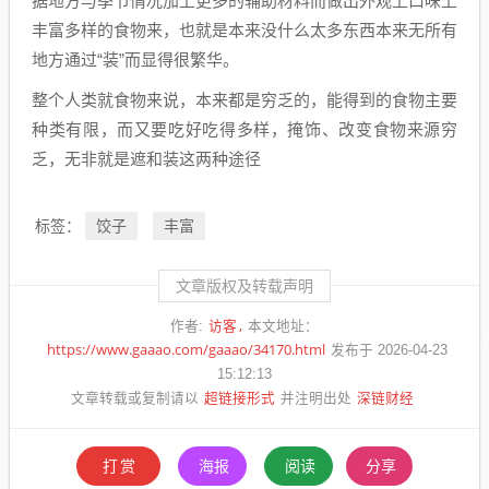
据地方与季节情况加上更多的辅助材料而做出外观上口味上
丰富多样的食物来，也就是本来没什么太多东西本来无所有
地方通过“装”而显得很繁华。
整个人类就食物来说，本来都是穷乏的，能得到的食物主要
种类有限，而又要吃好吃得多样，掩饰、改变食物来源穷
乏，无非就是遮和装这两种途径
饺子
丰富
标签：
文章版权及转载声明
访客
作者:
本文地址：
https://www.gaaao.com/gaaao/34170.html
发布于 2026-04-23
15:12:13
超链接形式
深链财经
文章转载或复制请以
并注明出处
打赏
海报
阅读
分享