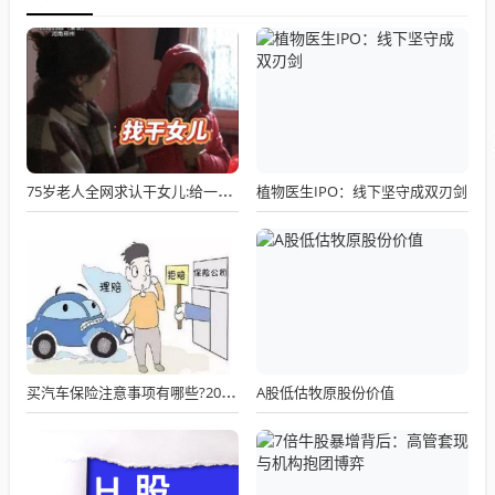
植物医生IPO：线下坚守成双刃剑
75岁老人全网求认干女儿:给一套房，月付3千，只求晚年有人递口热饭
A股低估牧原股份价值
买汽车保险注意事项有哪些?2025车险新政深度解读,保费降23%但这些情况更贵了