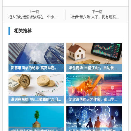
上一篇
下一篇
把人的吃饭需求浓缩在一个小小的饺子里面，也是充满了生活的巧思的
社保“第六险”来了，仍有现实难题待解
相关推荐
彭慕曦面临的绝非“高高举起，轻轻放下”
承包商场“半壁江山”，自助餐为什么越开越多？
说说在东航飞机上喷粪的“沙门世家”
陡然跌落的天才作家，牵出学界一个惊人的造假联盟