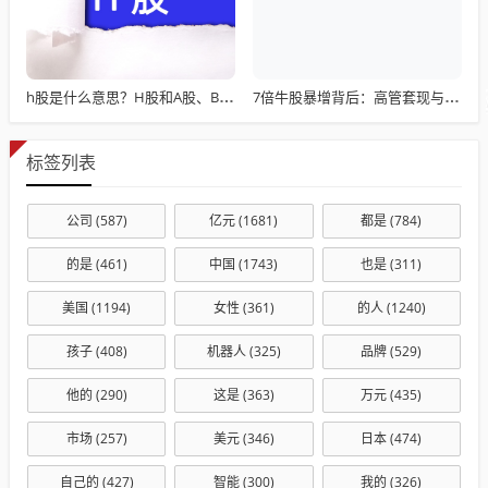
h股是什么意思？H股和A股、B股有什么区别
7倍牛股暴增背后：高管套现与机构抱团博弈
标签列表
公司
(587)
亿元
(1681)
都是
(784)
的是
(461)
中国
(1743)
也是
(311)
美国
(1194)
女性
(361)
的人
(1240)
孩子
(408)
机器人
(325)
品牌
(529)
他的
(290)
这是
(363)
万元
(435)
市场
(257)
美元
(346)
日本
(474)
自己的
(427)
智能
(300)
我的
(326)