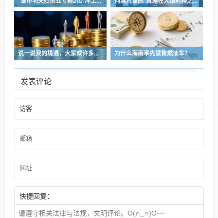
“邹市明夫妇创业亏掉2亿”冲上热搜！妻子冉莹颖自曝多个项目关停，不得不卖房偿债！
何其荒谬的“真理在大炮射程之内”
说一说我的境遇，大家或许多少能对于长沙这座城的人事物有些体会
为什么海南率先禁售燃油车？
发表评论
快捷回复：