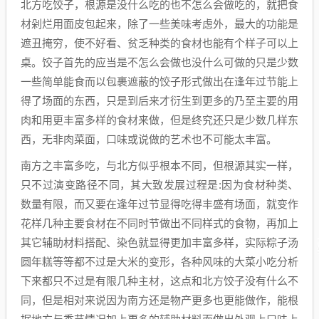
北方吃饺子，根源是没什么吃的也不怎么会做吃的，就把食
材剁烂用面皮包起来，除了一些美味考虑外，最大的功能是
遮丑掩穷，使不好看、贫乏种类的食材也能有个样子可以上
桌。饺子首先的应当是不怎么会做也没什么可做的只是少数
一些简单能食而以包裹遮蔽的饺子形式做出在逢年过节能上
得了场面的东西，只是到后来才衍生到更多的乃至主要的用
肉和用更丰富多样的食材来做，但是终究还只是少数几样东
西，无非肉菜面，口味或说做的艺术也不可能太丰富。
南方之丰富多吃，与北方似乎根本不同，但根源其实一样，
只不过演变路径不同，其大致发展过程是:因为食材种类、
数量有限，而又要在逢年过节显得吃得丰盛有场面，就变作
花样几种主要食材在不同时节做出不同样式的食物，再加上
其它辅助材料搭配、染色就显得更加丰富多样，实际粽子汤
圆年糕等等都不过是大米的变形，各种风味的大菜小吃分析
下来都只不过是有限几种主材，这点和北方饺子没有什么不
同，但是相对来说因为南方还是物产更多也更能做作，能根