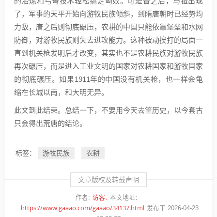
的冶炼和弓弩技术轻松搞定匈奴。可是晋之后，马镫出现
了，军事的天平开始向游牧民族倾斜，到隋唐朝时已经势均
力敌，唐之后则彻底碾压，农耕的中国只能依靠堡垒和水网
防御，对游牧民族则失去进攻能力。这种被动挨打的局面一
直到机关枪发明后才改变，其实也不是农耕民族对游牧民族
再次碾压，而是进入工业文明的国家对农耕国家和游牧国家
的彻底碾压。如果1911年的中国没有机关枪，也一样会龟
缩在长城以南，和大明无异。
此文到此结束。总结一下，不要用今天去筐历史，以今套古
只会得出荒唐的结论。
游牧民族
农耕
标签：
文章版权及转载声明
访客
作者:
本文地址：
https://www.gaaao.com/gaaao/34137.html
发布于 2026-04-23