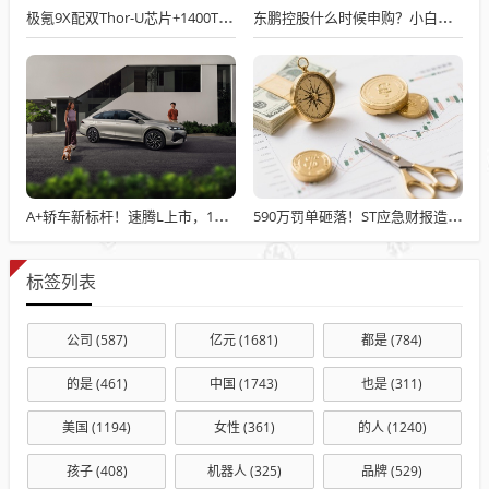
极氪9X配双Thor-U芯片+1400TOPS算力，9月29日全系预售开启！
东鹏控股什么时候申购？小白必懂的打新时间逻辑与策略
A+轿车新标杆！速腾L上市，11.49万起配高速自动驾驶，空间堪比B级！
590万罚单砸落！ST应急财报造假细节曝光，董事长领衔三高管集体折戟
标签列表
公司
(587)
亿元
(1681)
都是
(784)
的是
(461)
中国
(1743)
也是
(311)
美国
(1194)
女性
(361)
的人
(1240)
孩子
(408)
机器人
(325)
品牌
(529)