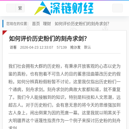
繁
首页
理财
如何评价历史粉们的刻舟求剑？
您现在的位置：
如何评价历史粉们的刻舟求剑？
访客
抢沙发
默认
2026-04-23 12:33:07
57139
我们社会拥有大群的历史粉，有秉承开放客观的心态以史为
鉴的真粉，也有抱着不可告人的目的蓄意扭曲篡改历史的假
粉。如何分辨真粉假粉暂不讨论，这里我仅指出历史粉们一
个通病，刻舟求剑。刻舟求剑的典故大家都知道，就不重复
了。我们今人能接触到的知识，特别是科技和人文思潮，远
超古人。对于历史粉们，会有意无意的将今天的思维强加到
古人身上，闹出倒果为因的荒唐一幕。这里我就以明黑关于
大明疆界这个诬蔑性指责作为一个例子来探讨历史粉的刻舟
求剑。