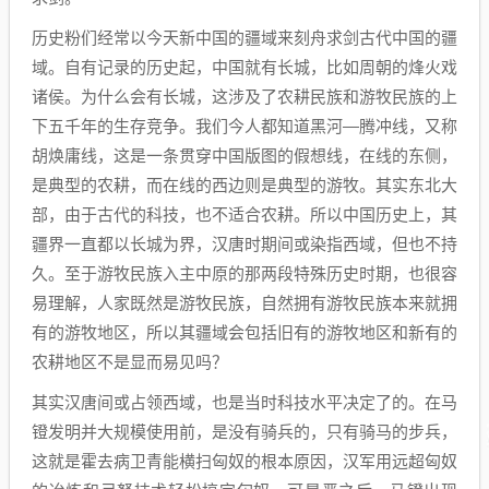
​历史粉们经常以今天新中国的疆域来刻舟求剑古代中国的疆
域。自有记录的历史起，中国就有长城，比如周朝的烽火戏
诸侯。为什么会有长城，这涉及了农耕民族和游牧民族的上
下五千年的生存竞争。我们今人都知道黑河—腾冲线，又称
胡焕庸线，这是一条贯穿中国版图的假想线，在线的东侧，
是典型的农耕，而在线的西边则是典型的游牧。其实东北大
部，由于古代的科技，也不适合农耕。所以中国历史上，其
疆界一直都以长城为界，汉唐时期间或染指西域，但也不持
久。至于游牧民族入主中原的那两段特殊历史时期，也很容
易理解，人家既然是游牧民族，自然拥有游牧民族本来就拥
有的游牧地区，所以其疆域会包括旧有的游牧地区和新有的
农耕地区不是显而易见吗？
其实汉唐间或占领西域，也是当时科技水平决定了的。在马
镫发明并大规模使用前，是没有骑兵的，只有骑马的步兵，
这就是霍去病卫青能横扫匈奴的根本原因，汉军用远超匈奴