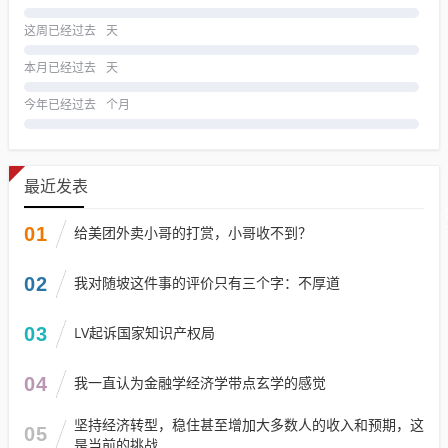
这周已经过去
天
本月已经过去
天
今年已经过去
个月
最近发表
01
给美团外卖小哥的打赏，小哥收不到？
02
我对随坡这件事的评价只有三个字：不厚道
03
LV起诉国家知识产权局
04
我一直认为金融学经济学带点玄学的感觉
坚持经济转型，稳住甚至增加大多数人的收入和预期，这
05
是当前的挑战