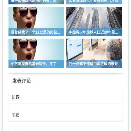
贾平凹擅改《延河》刊名，到底错在哪里？这三点才是问题的关键
回看我国近几年养成的风气习惯
我曾经找了一个22公里的岗位，坚持了2个星期就坚持不下去了
中国青少年足球人口近30年是断崖式下降
小孩哥觉得哈基米可怜，买了火腿肠喂哈基米，结果哈基米直接叼走他的鹦鹉…
我一点都不怀疑中国足球的未来
发表评论