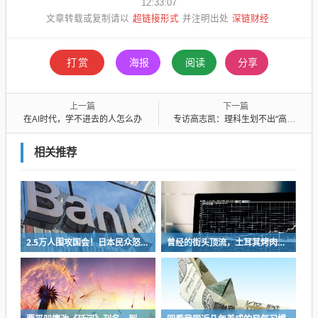
12:33:07
超链接形式
深链财经
文章转载或复制请以
并注明出处
打赏
海报
阅读
分享
上一篇
下一篇
在AI时代，学不进去的人怎么办
专访高志凯：理科生划不出“高志凯线”
相关推荐
2.5万人围攻国会！日本民众怒了：让她下台！
曾经的街头顶流，土耳其烤肉为什么消失了？