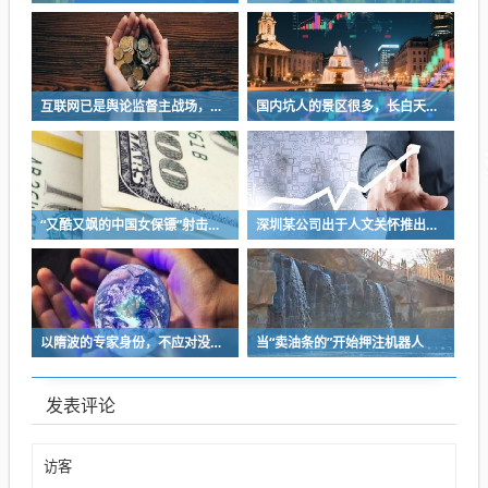
互联网已是舆论监督主战场，让我们用这五点珍惜它
国内坑人的景区很多，长白天池只是其中被坑印象最深的那一个
“又酷又飒的中国女保镖”射击夺冠
深圳某公司出于人文关怀推出内部托管，结果无孩单身员工举报了，核心理由有两个
以隋波的专家身份，不应对没统一标准的口味指手画脚，依仗专家身份欺负一线厨师
当“卖油条的”开始押注机器人
发表评论