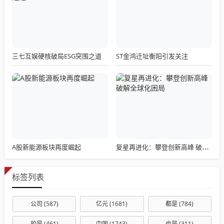
三七互娱硬核破局ESG突围之道
ST金鸿迁址衡阳引发关注
A股新能源板块再度崛起
复星再进化：攀登创新高峰 破解全球化困局
标签列表
公司
(587)
亿元
(1681)
都是
(784)
的是
(461)
中国
(1743)
也是
(311)