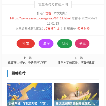
文章版权及转载声明
访客
作者:
本文地址：
https://www.gaaao.com/gaaao/34129.html
发布于 2026-04-23
12:01:13
超链接形式
深链财经
文章转载或复制请以
并注明出处
打赏
海报
阅读
分享
上一篇
下一篇
张雪押上名字，小鹏去掉“汽车”
什么人才会觉得，张雪和张雪峰的路线是矛盾的？
相关推荐
卧铺车设计早就过时啦，非常不具备人性化
建议迅速逃离美股美债泡沫，AI正加速而非延缓其泡沫破裂