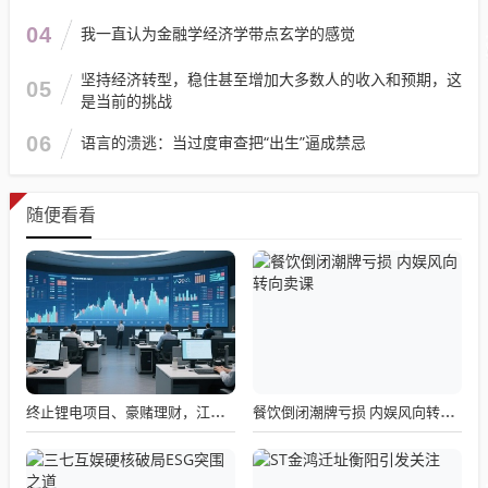
04
我一直认为金融学经济学带点玄学的感觉
坚持经济转型，稳住甚至增加大多数人的收入和预期，这
05
是当前的挑战
06
语言的溃逃：当过度审查把“出生”逼成禁忌
随便看看
终止锂电项目、豪赌理财，江苏国泰回应质疑：这是战略！
餐饮倒闭潮牌亏损 内娱风向转向卖课