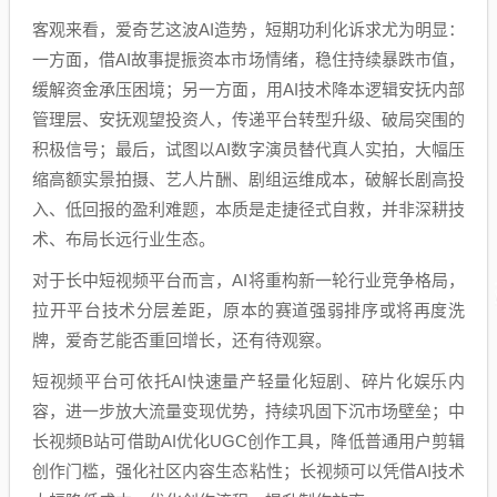
客观来看，爱奇艺这波AI造势，短期功利化诉求尤为明显：
一方面，借AI故事提振资本市场情绪，稳住持续暴跌市值，
缓解资金承压困境；另一方面，用AI技术降本逻辑安抚内部
管理层、安抚观望投资人，传递平台转型升级、破局突围的
积极信号；最后，试图以AI数字演员替代真人实拍，大幅压
缩高额实景拍摄、艺人片酬、剧组运维成本，破解长剧高投
入、低回报的盈利难题，本质是走捷径式自救，并非深耕技
术、布局长远行业生态。
对于长中短视频平台而言，AI将重构新一轮行业竞争格局，
拉开平台技术分层差距，原本的赛道强弱排序或将再度洗
牌，爱奇艺能否重回增长，还有待观察。
短视频平台可依托AI快速量产轻量化短剧、碎片化娱乐内
容，进一步放大流量变现优势，持续巩固下沉市场壁垒；中
长视频B站可借助AI优化UGC创作工具，降低普通用户剪辑
创作门槛，强化社区内容生态粘性；长视频可以凭借AI技术