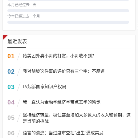
本月已经过去
天
今年已经过去
个月
最近发表
01
给美团外卖小哥的打赏，小哥收不到？
02
我对随坡这件事的评价只有三个字：不厚道
03
LV起诉国家知识产权局
04
我一直认为金融学经济学带点玄学的感觉
坚持经济转型，稳住甚至增加大多数人的收入和预期，这
05
是当前的挑战
06
语言的溃逃：当过度审查把“出生”逼成禁忌