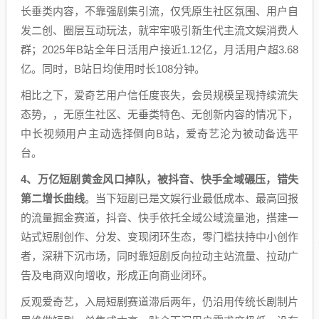
长垂类内容，不靠强剧集引流，仅凭原生社区氛围、用户自
发二创、圈层互动玩法，就牢牢吸引新生代主流文娱消费人
群；2025年B站全年日活用户接近1.12亿，月活用户超3.68
亿。同时，B站日均使用时长108分钟。
相比之下，爱奇艺用户信任度丧失，会员规模呈现持续流失
态势，，无原生社区、无垂类特色、无创新内容的情况下，
中长视频用户主动选择倒向B站，爱奇艺沦为被动备选平
台。
4、
万亿短剧黄金风口掉队，被抖音、快手全域碾压，错失
第二增长曲线
。当下短剧已是文娱行业最低成本、最高回报
的流量掘金赛道，抖音、快手依托全域公域流量池，搭建一
站式短剧创作、分发、变现闭环生态，零门槛扶持中小创作
者，深耕下沉市场，同时靠短剧反向拉动主站流量、拉动广
告及电商双向增收，形成正向商业闭环。
反观爱奇艺，入局短剧赛道滞后两年，仍沿用传统长剧制片