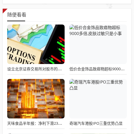
随便看看
设立北京证券交易所对股市的影响
低价合金饰品致癌物超标9000多倍,皮肤过敏只是小事
奇瑞汽车港股IPO三重优势凸显
天味食品半年报：净利下滑23%，下半年需狂揽26亿救命钱！