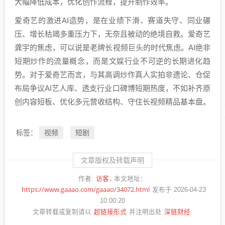
大幅降低成本，优化创作流程，提升制作效率。
爱奇艺的激进AI造势，是在业绩下滑、赛道失守、同业碾
压、增长枯竭多重压力下，无奈且被动的绝境自救。爱奇艺
龚宇的焦虑，可以说是老牌长视频巨头的时代焦虑。AI绝非
短期炒作的流量概念，而是文娱行业不可逆的长期进化趋
势。对于爱奇艺而言，与其高调炒作真人实拍非遗论、仓促
布局争议AI艺人库、透支行业口碑博短期热度，不如补齐原
创内容短板、优化多元营收结构、守住长视频精品基本盘。
视频
短剧
标签：
文章版权及转载声明
访客
作者:
本文地址：
https://www.gaaao.com/gaaao/34072.html
发布于 2026-04-23
10:00:20
超链接形式
深链财经
文章转载或复制请以
并注明出处