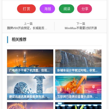
打赏
海报
阅读
分享
上一篇
下一篇
魏牌V9X开启预定，长城能否再铸智能化产品力？
MiniMax不需要讨好开源
相关推荐
广电终于干掉了机顶盒，但现在没多少人看电视了…
卧铺车设计早就过时啦，非常不具备人性化
建议迅速逃离美股美债泡沫，AI正加速而非延缓其泡沫破裂
互联网已是舆论监督主战场，让我们用这五点珍惜它