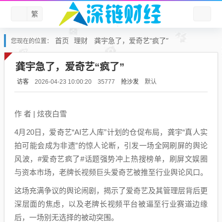
繁
首页
理财
龚宇急了，爱奇艺“疯了”
您现在的位置：
龚宇急了，爱奇艺“疯了”
访客
抢沙发
默认
2026-04-23 10:00:20
35777
作 者 | 炫夜白雪
4月20日，爱奇艺“AI艺人库”计划的仓促布局，龚宇“真人实
拍可能会成为非遗”的惊人论断，引发一场全网刷屏的舆论
风波，#爱奇艺疯了#话题强势冲上热搜榜单，刷屏文娱圈
与资本市场，老牌长视频巨头爱奇艺被推至行业舆论风口。
这场充满争议的舆论闹剧，揭示了爱奇艺及其管理层背后更
深层面的焦虑，以及老牌长视频平台被逼至行业赛道边缘
后，一场别无选择的被动突围。