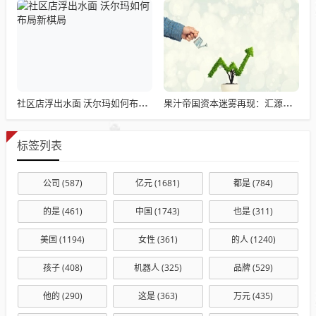
社区店浮出水面 沃尔玛如何布局新棋局
果汁帝国资本迷雾再现：汇源重组风暴再起
标签列表
公司
(587)
亿元
(1681)
都是
(784)
的是
(461)
中国
(1743)
也是
(311)
美国
(1194)
女性
(361)
的人
(1240)
孩子
(408)
机器人
(325)
品牌
(529)
他的
(290)
这是
(363)
万元
(435)