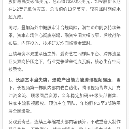
股价最高突破46美元，总市值超300亿美元，如今股价长期
在1-2美元低位震荡，总市值约13亿美元，较巅峰时期缩水
超九成。
同时，叠加海外中概股审计合规风险，潜在退市阴影持续笼
罩，资本市场信心彻底崩塌，融资空间大幅收窄，后续战略
布局、内容投入、技术研发均面临资金掣肘。
业绩与资本双重承压之外，爱奇艺在同梯队平台、跨界流量
巨头双向挤压之下，行业竞争壁垒彻底瓦解，核心生存空间
被蚕食。
1、
长剧基本盘失势，爆款产出能力被腾讯视频碾压
。当
下，长视频第一梯队内部内卷白热化，腾讯视频背靠大厂充
沛资金流、顶级圈层资源，全年稳定加码S+级头部剧集、
独家主流影视版权、顶流主创团队，年均孵化2至3部跨圈
层全民爆款。
反观爱奇艺，连续三年缩减头部内容预算，不敢重仓大制作