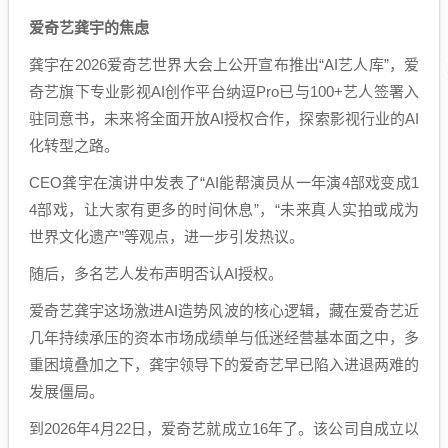
爱奇艺龚宇的焦虑
龚宇在2026爱奇艺世界大会上公开宣布推出“AI艺人库”，爱
奇艺旗下专业影视AI创作平台纳逗Pro已与100+艺人签署入
驻同意书，未来将全面开放AI授权合作，探索影视行业的AI
化转型之路。
CEO龚宇在演讲中发表了“AI能帮演员从一年演4部戏变成1
4部戏，让大家有更多的时间休息”，“未来真人实拍或成为
世界文化遗产”等观点，进一步引发热议。
随后，多名艺人发布声明否认AI授权。
爱奇艺龚宇这场激进AI造势风波的核心逻辑，藏在爱奇艺近
几年持续承压的资本市场成绩单与低迷经营基本面之中，多
重困境叠加之下，龚宇领导下的爱奇艺早已陷入进退两难的
发展僵局。
到2026年4月22日，爱奇艺就成立16年了。该公司自成立以