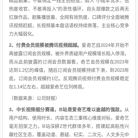
精品剧集，不敢绑定一线主创班底，陷入“小成本试水、低
热度收官、不敢再投入”的恶性循环，自头部爆款之后再无
扛旗作品，剧集播放量、全网有效热度、口碑评分全面被腾
讯视频赶超，长视频基本盘话语权持续旁落，主业核心竞争
力大幅弱化。
2、
付费会员规模被腾讯视频超越。
爱奇艺自2024年开始不
再披露订阅会员规模，被外界质疑用户规模增长陷入停滞。
而从此前披露的订阅会员数据看，奇艺会员规模在2023年
达到1.2亿的峰值，随后订阅会员规模持续下滑，到2023年
底，订阅会员规模约1亿。反观腾讯视频付费会员规模稳定
在1.14亿左右，超越爱奇艺位列榜首。
（数据来源：公司财报）
3、
中长视频细分赛道，B站是爱奇艺难以逾越的强敌。
从
用户结构、使用时长、内容生态三重核心维度对标，爱奇艺
毫无招架之力。B站深耕Z世代群体多年，搭建起高粘性兴
趣社区生态，覆盖动漫、悬疑、纪实、二次元、人文多元中