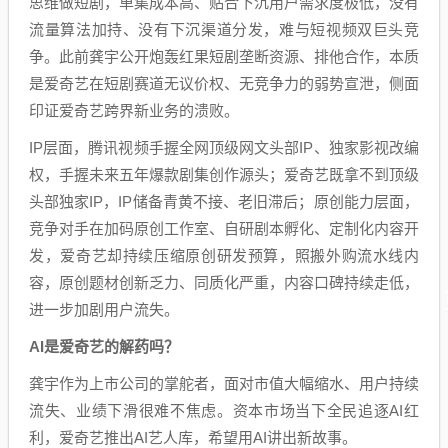
思维做短剧，单集成本高、贴合下沉用户需求度极低，没有
流量算法加持、没有下沉渠道分发，难与短视频双巨头竞
争。此前龚宇公开炮轰红果短剧垄断资源、排他合作，本质
是爱奇艺在短剧赛道无议价权、无竞争力的弱势宣泄，侧面
印证爱奇艺跨界新业务的溃败。
IP层面，腾讯视频手握全网顶级网文头部IP、独家影视改编
权，手握未来五年爆款剧集创作源头；爱奇艺既拿不到顶级
头部独家IP，IP储备青黄不接、老旧滞后；原创能力层面，
竞争对手在加码原创工作室、自研剧本孵化、定制化内容开
发，爱奇艺却持续压缩原创研发预算，照搬外购流水线内
容，原创题材创新乏力、同质化严重，内容口碑持续走低，
进一步加剧用户流失。
AI
是爱奇艺的解药吗？
龚宇作为上市公司的掌舵者，面对市值大幅缩水、用户持续
流失、业绩下滑很难不焦虑。资本市场当下全民追逐AI红
利，爱奇艺推出AI艺人库，希望用AI讲出新故事。