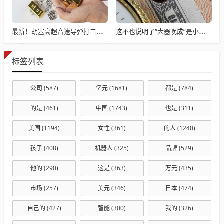
最新！胡塞高超音速导弹打击以色列机场！以军：对加沙城医院外哈马斯武装发动空袭
这不也说明了“大器晚成”是小概率事件吗？
标签列表
公司
(587)
亿元
(1681)
都是
(784)
的是
(461)
中国
(1743)
也是
(311)
美国
(1194)
女性
(361)
的人
(1240)
孩子
(408)
机器人
(325)
品牌
(529)
他的
(290)
这是
(363)
万元
(435)
市场
(257)
美元
(346)
日本
(474)
自己的
(427)
智能
(300)
我的
(326)