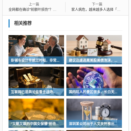
上一篇
下一篇
全网都在确诊“前额叶损伤”？这是啥梗
家人病危，越来越多人选择「不抢救」
相关推荐
卧铺车设计早就过时啦，非常不具备人性化
建议迅速逃离美股美债泡沫，AI正加速而非延缓其泡沫破裂
互联网已是舆论监督主战场，让我们用这五点珍惜它
国内坑人的景区很多，长白天池只是其中被坑印象最深的那一个
“又酷又飒的中国女保镖”射击夺冠
深圳某公司出于人文关怀推出内部托管，结果无孩单身员工举报了，核心理由有两个