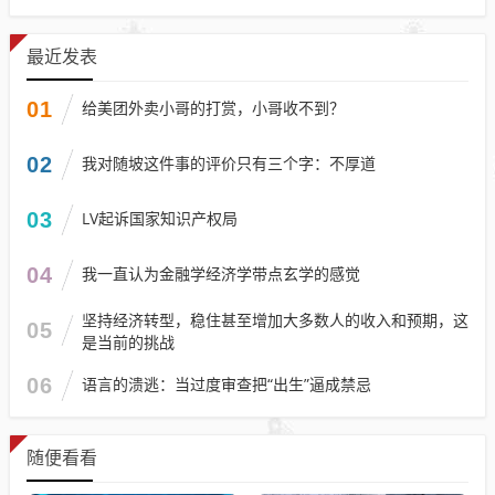
最近发表
01
给美团外卖小哥的打赏，小哥收不到？
02
我对随坡这件事的评价只有三个字：不厚道
03
LV起诉国家知识产权局
04
我一直认为金融学经济学带点玄学的感觉
坚持经济转型，稳住甚至增加大多数人的收入和预期，这
05
是当前的挑战
06
语言的溃逃：当过度审查把“出生”逼成禁忌
随便看看