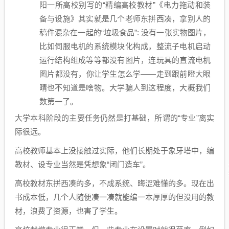
阳一所高校别写的“精编高校教材”《电力拖动和装
备与设施》其实就是几个老师东拼西凑，拿别人的
稿件混杂在一起的“垃圾食品”: 没有一张实物图片，
比如伺服电机的系统模块化构成，整流子电机启动
运行结构组成等等都没有图片，连玩具的直流电机
图片都没有，你让学生怎么学——走到跟前瞪大眼
晴也不知道是啥物。大学骗人到这程度，大概我们
数第一了。
大学本科阶段的主要任务仍然是打基础，所谓的“专业”离实
际很远。
高校教师基本上没接触过实际，他们长期处于象牙塔中，编
教材、设专业当然是凭想象“闭门造车”。
高校教材东拼西凑的多，不成系统、晦涩难懂的多。现在出
书成本低，几个人随便凑一凑就能编一本厚厚的但没用的教
材，浪费了资源，也害了学生。