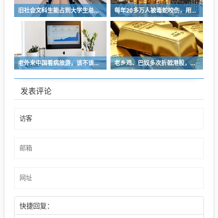
旧社会文科生能占到大学生总数的46％，理工科却不到17％
每年20多万人被毒蛇咬伤，用上救命血清的不到两成，基层医生“不敢打”
老外来中国看病旅游，该不该大力欢迎？
老乡鸡、巴奴多次折戟港股，餐饮上市变难了吗？
发表评论
快捷回复：