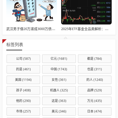
武汉男子借20万滚成3000万债务 高利贷陷阱调查
2025年ETF基金全品类解析：从股票到跨境投资的收益图谱
标签列表
公司
(587)
亿元
(1681)
都是
(784)
的是
(461)
中国
(1743)
也是
(311)
美国
(1194)
女性
(361)
的人
(1240)
孩子
(408)
机器人
(325)
品牌
(529)
他的
(290)
这是
(363)
万元
(435)
市场
(257)
美元
(346)
日本
(474)