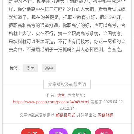
是学习不行，动手能力远大于动脑能力，初中都学成这个
样，你让他高中在玩三年吗？这样的人大把，看看考试成绩
就知道了。现在的关键是，把职业教育办好，把3+3办好，
把职高和高考的通道打通，你职高学的好，也可以高考，合
格就上大学，实在不行，搞一个职高高考系统，全国统考，
是块料就可以继续深造，不行也有门技术。你这一窝蜂的全
去高中，不是眉毛胡子一把抓吗？其人心怀叵测，当查之。
职高
高中
标签：
文章版权及转载声明
访客
作者:
本文地址：
https://www.gaaao.com/gaaao/34048.html
发布于 2026-04-22
20:12:14
超链接形式
深链财经
文章转载或复制请以
并注明出处
打赏
海报
阅读
分享