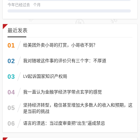
今年已经过去
个月
最近发表
01
给美团外卖小哥的打赏，小哥收不到？
02
我对随坡这件事的评价只有三个字：不厚道
03
LV起诉国家知识产权局
04
我一直认为金融学经济学带点玄学的感觉
坚持经济转型，稳住甚至增加大多数人的收入和预期，这
05
是当前的挑战
06
语言的溃逃：当过度审查把“出生”逼成禁忌