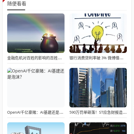
随便看看
金融危机对百姓的影响的百姓实录：工作没了，房子跌了，存款还安全吗？
银行消费贷利率破 3% 微博借钱实际年化超 36%？互联网小贷利率乱象调查
OpenAI千亿豪赌：AI基建还是泡沫？
590万罚单砸落！ST应急财报造假细节曝光，董事长领衔三高管集体折戟