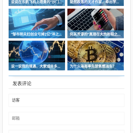
说说在东航飞机上喷粪的“沙门世家”
陡然跌落的天才作家，牵出学界一个惊人的造假联盟
“邹市明夫妇创业亏掉2亿”冲上热搜！妻子冉莹颖自曝多个项目关停，不得不卖房偿债！
何其荒谬的“真理在大炮射程之内”
说一说我的境遇，大家或许多少能对于长沙这座城的人事物有些体会
为什么海南率先禁售燃油车？
发表评论