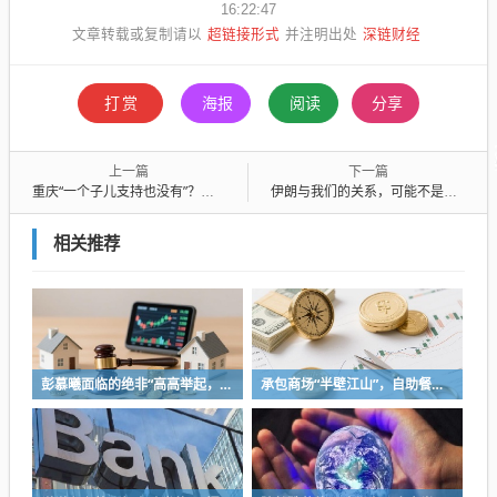
16:22:47
超链接形式
深链财经
文章转载或复制请以
并注明出处
打赏
海报
阅读
分享
上一篇
下一篇
重庆“一个子儿支持也没有”？该有一个官方态度正面回应张雪！
伊朗与我们的关系，可能不是你想的那样
相关推荐
彭慕曦面临的绝非“高高举起，轻轻放下”
承包商场“半壁江山”，自助餐为什么越开越多？