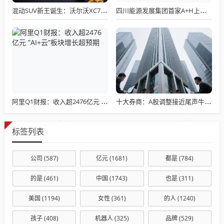
混动SUV新王诞生：沃尔沃XC70四擎四驱+200km纯电，新势力慌了吗？
四川能源发展集团首家A+H上市公司即将诞生
阿里Q1财报：收入超2476亿元 “AI+云”板块增长超预期
十大券商：A股调整接近尾声牛市逻辑未变
标签列表
公司
(587)
亿元
(1681)
都是
(784)
的是
(461)
中国
(1743)
也是
(311)
美国
(1194)
女性
(361)
的人
(1240)
孩子
(408)
机器人
(325)
品牌
(529)