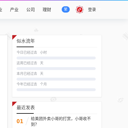
业
产业
公司
理财
登录
繁
似水流年
今日已经过去
小时
这周已经过去
天
本月已经过去
天
今年已经过去
个月
最近发表
给美团外卖小哥的打赏，小哥收不
01
到？