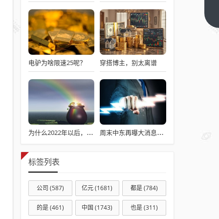
利好
叠加
下一
篇
量价
齐升
光纤
电驴为啥限速25呢？
穿搭博主，别太离谱
概念
再度
爆
发！
融资
客超
为什么2022年以后，普通本科招生男女比例数据没有了？
周末中东再曝大消息！这些公司回应受影响情况
10
亿元
标签列表
“疯
抢”
公司
(587)
亿元
(1681)
都是
(784)
这三
股
的是
(461)
中国
(1743)
也是
(311)