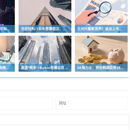
A股下半年首次4连涨！中际旭创尾盘突然跳水 发生了什么？
光伏硅料八巨头签署倡议：不得低于成本价销售
王兴兴最新发声！谈及上市、具身智能行业发展
飙升116.57% 7月集成电路出口金额同比实现翻倍式增长
高盛“唱多”+Rubin规模出货 PCB概念掀涨停潮！多只中报预增股获资金青睐(名单)
SK海力士：将在韩国投资384亿美元建设晶圆厂 以应对AI时代持续增长的存储芯片需求