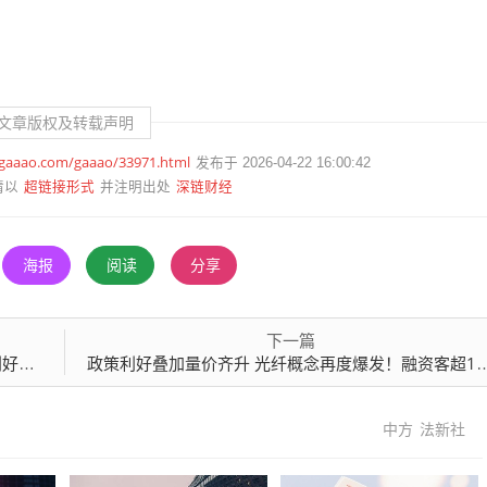
文章版权及转载声明
.gaaao.com/gaaao/33971.html
发布于 2026-04-22 16:00:42
超链接形式
深链财经
请以
并注明出处
海报
阅读
分享
下一篇
袭！
政策利好叠加量价齐升 光纤概念再度爆发！融资客超10亿元“疯抢”这三股
中方
法新社