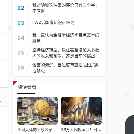
我对随坡这件事的评价只有三个字：
02
不厚道
03
LV起诉国家知识产权局
我一直认为金融学经济学带点玄学的
04
感觉
坚持经济转型，稳住甚至增加大多数
05
人的收入和预期，这是当前的挑战
语言的溃逃：当过度审查把“出生”逼
06
成禁忌
随便看看
政策
不识大体的平原公子
2.5万人围攻国会！日本民众怒了：让她下台！