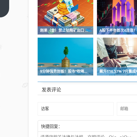
拉升！太
疯狂 一
上一篇
年暴涨超
1000%！
刚果（金）禁止钴精矿出口 钴矿板块狂飙 上市公司回应影响
两则利好
突袭！
9分钟强势封板！股市“吹哨人”突然改口！市场风向变了？
发表评论
快捷回复：