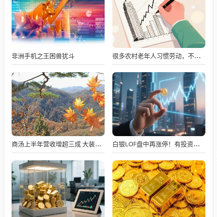
非洲手机之王困兽犹斗
很多农村老年人习惯劳动，不劳动就会闲出病来
商汤上半年营收增超三成 大装置总算力达25000P 徐立：核心竞争力在于软硬件融合
白银LOF盘中再涨停！有投资者收到“异常交易”提醒 将被重点监控