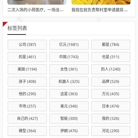
二次入场的小荷医疗，一场没有支点的杠杆游戏
我现在就负责帮村里申请建房的工作，现在村里不是盖不起，是没地没指标！
标签列表
公司
(587)
亿元
(1681)
都是
(784)
的是
(461)
中国
(1743)
也是
(311)
美国
(1194)
女性
(361)
的人
(1240)
孩子
(408)
机器人
(325)
品牌
(529)
他的
(290)
这是
(363)
万元
(435)
市场
(257)
美元
(346)
日本
(474)
自己的
(427)
智能
(300)
我的
(326)
模型
(364)
伊朗
(476)
河北
(290)