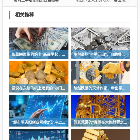
反对二手烟是制造社会撕裂
机器人比人多的地方，要出现了？
相关推荐
彭慕曦面临的绝非“高高举起，轻轻放下”
承包商场“半壁江山”，自助餐为什么越开越多？
说说在东航飞机上喷粪的“沙门世家”
陡然跌落的天才作家，牵出学界一个惊人的造假联盟
“邹市明夫妇创业亏掉2亿”冲上热搜！妻子冉莹颖自曝多个项目关停，不得不卖房偿债！
何其荒谬的“真理在大炮射程之内”