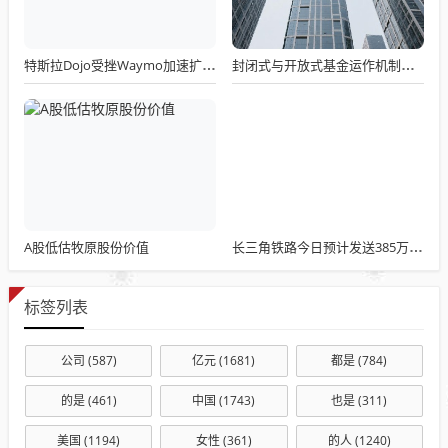
特斯拉Dojo受挫Waymo加速扩张 自动驾驶产业迎来关键转折点
封闭式与开放式基金运作机制差异调查：流动性与收益性的平衡艺术
A股低估牧原股份价值
长三角铁路今日预计发送385万人次
标签列表
公司
(587)
亿元
(1681)
都是
(784)
的是
(461)
中国
(1743)
也是
(311)
美国
(1194)
女性
(361)
的人
(1240)