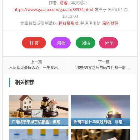
访客
作者:
本文地址：
https://www.gaaao.com/gaaao/33934.html
发布于 2026-04-21
18:13:08
超链接形式
深链财经
文章转载或复制请以
并注明出处
打赏
海报
阅读
分享
上一篇
下一篇
人间烟火最抚人心！一生爱出片的韩国人，被广东教育了
那些35岁之后的码农们都干啥去了
相关推荐
广电终于干掉了机顶盒，但现在没多少人看电视了…
卧铺车设计早就过时啦，非常不具备人性化