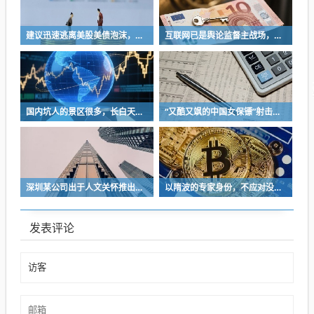
建议迅速逃离美股美债泡沫，AI正加速而非延缓其泡沫破裂
互联网已是舆论监督主战场，让我们用这五点珍惜它
国内坑人的景区很多，长白天池只是其中被坑印象最深的那一个
“又酷又飒的中国女保镖”射击夺冠
深圳某公司出于人文关怀推出内部托管，结果无孩单身员工举报了，核心理由有两个
以隋波的专家身份，不应对没统一标准的口味指手画脚，依仗专家身份欺负一线厨师
发表评论