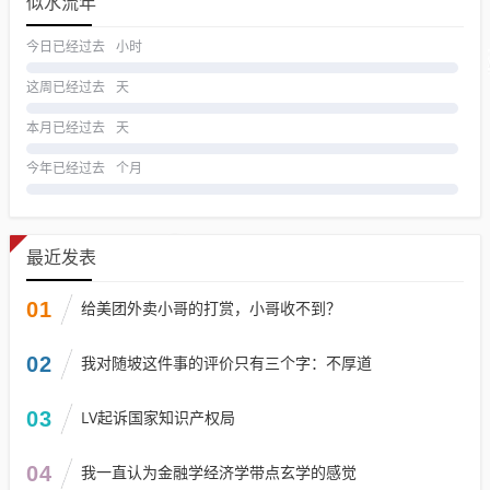
似水流年
今日已经过去
小时
这周已经过去
天
本月已经过去
天
今年已经过去
个月
最近发表
01
给美团外卖小哥的打赏，小哥收不到？
02
我对随坡这件事的评价只有三个字：不厚道
03
LV起诉国家知识产权局
04
我一直认为金融学经济学带点玄学的感觉