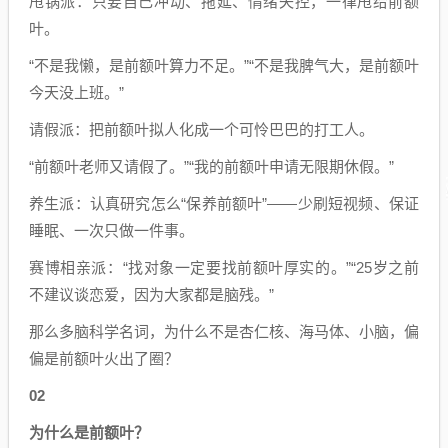
甩锅派：只要自己冲动、拖延、情绪失控，一律甩给前额
叶。
“不是我懒，是前额叶算力不足。”“不是我脾气大，是前额叶
今天没上班。”
请假派：把前额叶拟人化成一个可怜巴巴的打工人。
“前额叶老师又请假了。”“我的前额叶申请无限期休假。”
养生派：认真研究怎么“保养前额叶”——少刷短视频、保证
睡眠、一次只做一件事。
赛博相亲派：“找对象一定要找前额叶厚实的。”“25岁之前
不建议谈恋爱，因为大家都是脑残。”
那么多脑科学名词，为什么不是杏仁核、海马体、小脑，偏
偏是前额叶火出了圈？
02
为什么是前额叶？