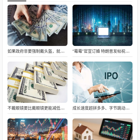
如果政府非要强制戴头盔，就得先让电动自行车有个放头盔的地方
“霉霉”官宣订婚 特朗普发帖祝贺！她个人财富已达16亿美元 未婚夫是橄榄球巨星
不戴眼镜要比戴眼镜更能减低近视度数
成长速度超拼多多、字节跳动，月之暗面“十角兽”的曲折之路