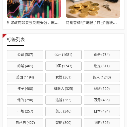
如果政府非要强制戴头盔，就得先让电动自行车有个放头盔的地方
特朗普称他“说服了自己”暂缓对伊朗采取军事行动！伊谴责七国集团！
标签列表
公司
(587)
亿元
(1681)
都是
(784)
的是
(461)
中国
(1743)
也是
(311)
美国
(1194)
女性
(361)
的人
(1240)
孩子
(408)
机器人
(325)
品牌
(529)
他的
(290)
这是
(363)
万元
(435)
市场
(257)
美元
(346)
日本
(474)
自己的
(427)
智能
(300)
我的
(326)