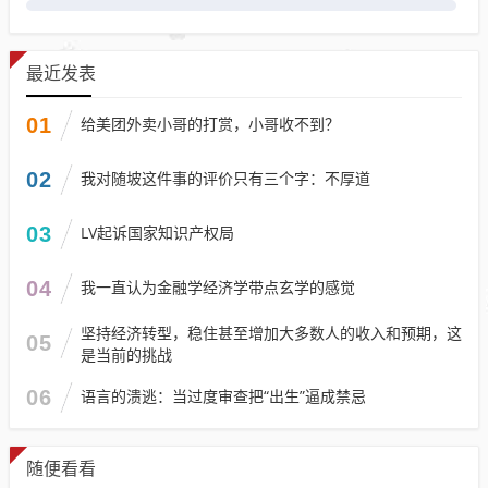
最近发表
01
给美团外卖小哥的打赏，小哥收不到？
02
我对随坡这件事的评价只有三个字：不厚道
03
LV起诉国家知识产权局
04
我一直认为金融学经济学带点玄学的感觉
坚持经济转型，稳住甚至增加大多数人的收入和预期，这
05
是当前的挑战
06
语言的溃逃：当过度审查把“出生”逼成禁忌
随便看看