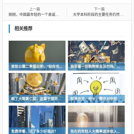
上一篇
下一篇
刚刚，中国最年轻的一个县诞生了，什么信号？
大学本科阶段的主要任务仍然是打基础，所谓的“专业”离实际很远
相关推荐
首批公募二季报出炉，“站在光里”赢麻了，有基金大幅加仓中际旭创、新易盛
我带着一份购物单去沃尔玛、克罗格和亚马逊作价格对比，在完成购物后，赢家是…
跟了大哥黄仁勋，这辈子想穷也难了
取消总监、组长，腾讯对中层下手了
免费早餐，坑了多少好酒店？
现在的年轻人大概率退休收入是远比不上上一辈的