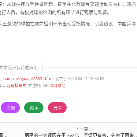
控：从球拍存放至检录区起，直至在比赛球台交还运动员为止，须通
随行人员，有权对球拍检测的所有环节进行观察与监督。
选手王楚钦的球拍在赛前检测环节出现受损情况，引发热议，中国乒协
文章版权及转载声明
.gaaao.com/gaaao/33831.html
发布于 2026-04-21 13:58:03
超链接形式
深链财经
请以
并注明出处
海报
阅读
分享
下一篇
不行
烟民的一大误区在于“xyz比二手烟更有害，先禁了再来控烟”