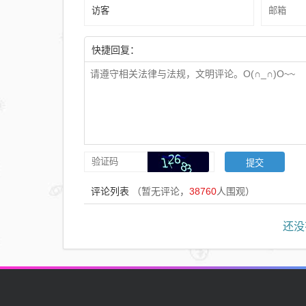
学习
不行
快捷回复：
评论列表
（暂无评论，
38760
人围观）
还没