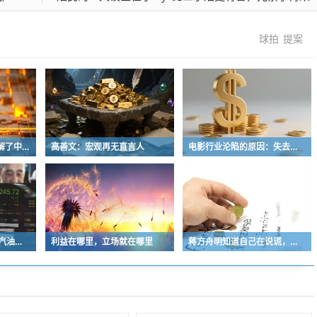
球拍
提案
不能让“北大文科生”消解了中华文明崇高感
高善文：宏观再无直言人
电影行业沦陷的原因：失去了感知时代脉搏的能力 -- 兼论韩寒成功的原因
同标高汽油，海南岛内汽油比岛外基本贵一元多
利益在哪里，立场就在哪里
蒋方舟明知道自己在说谎，为什么还敢报警？