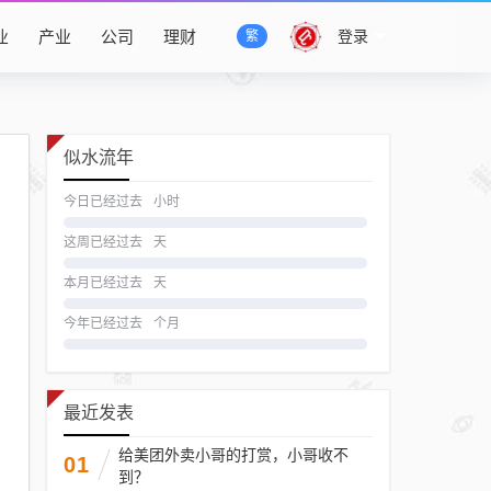
业
产业
公司
理财
登录
繁
似水流年
今日已经过去
小时
这周已经过去
天
本月已经过去
天
今年已经过去
个月
最近发表
给美团外卖小哥的打赏，小哥收不
01
到？