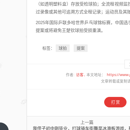
（如透明塑料盒）存放受检球拍；全流程视频监
过录像或其他可追溯方式全程记录；运动员及其
2025年国际乒联多哈世界乒乓球锦标赛，中国
提案或将避免王楚钦球拍受损重演。
球拍
提案
标签：
访客
https://www
作者:
本文地址：
文章转载或复制
打赏
上一篇
我侄子初中刚毕业，打球骑车街舞旱冰滑板游戏，那是一把好手，就是学习