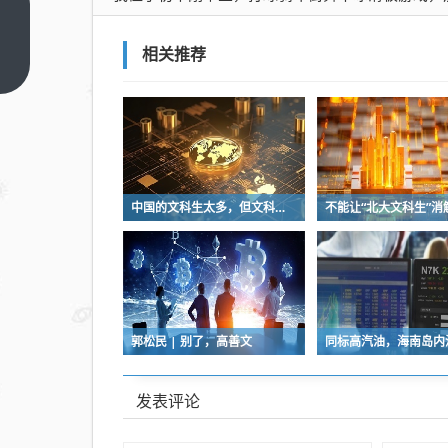
我侄
子初
相关推荐
中刚
上一
篇
毕
业，
打球
骑车
街舞
中国的文科生太多，但文科大师几乎没有，为什么呢？
旱冰
滑板
游
戏，
那是
郭松民 | 别了，高善文
一把
好
手，
发表评论
就是