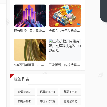
烟民
的一
大误
下一
篇
区在
于
双节透视中国内需增长密码
全运会10米气步枪盛李豪夺冠：254.6环创赛会纪录 距世界纪录仅差0.4环
“xyz
比二
手烟
更有
害，
先禁
590万罚单砸落！ST应急财报造假细节曝光，董事长领衔三高管集体折戟
三次折戟，内控待解，杰理科技这次IPO能成吗
了再
来控
标签列表
烟”
公司
(587)
亿元
(1681)
都是
(784)
的是
(461)
中国
(1743)
也是
(311)