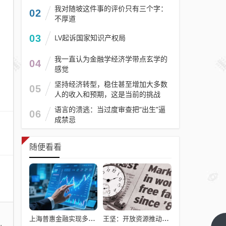
我对随坡这件事的评价只有三个字：
02
不厚道
03
LV起诉国家知识产权局
我一直认为金融学经济学带点玄学的
04
感觉
坚持经济转型，稳住甚至增加大多数
05
人的收入和预期，这是当前的挑战
语言的溃逃：当过度审查把“出生”逼
06
成禁忌
随便看看
上海普惠金融实现多点突破
王坚：开放资源推动AI行业进步 将AI送入太空助人类走出地球