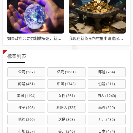
如果政府非要强制戴头盔，就得先让电动自行车有个放头盔的地方
我现在就负责帮村里申请建房的工作，现在村里不是盖不起，是没地没指标！
标签列表
公司
(587)
亿元
(1681)
都是
(784)
的是
(461)
中国
(1743)
也是
(311)
美国
(1194)
女性
(361)
的人
(1240)
孩子
(408)
机器人
(325)
品牌
(529)
他的
(290)
这是
(363)
万元
(435)
市场
(257)
美元
(346)
日本
(474)