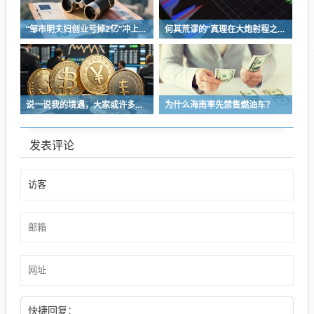
“邹市明夫妇创业亏掉2亿”冲上热搜！妻子冉莹颖自曝多个项目关停，不得不卖房偿债！
何其荒谬的“真理在大炮射程之内”
说一说我的境遇，大家或许多少能对于长沙这座城的人事物有些体会
为什么海南率先禁售燃油车？
发表评论
快捷回复：