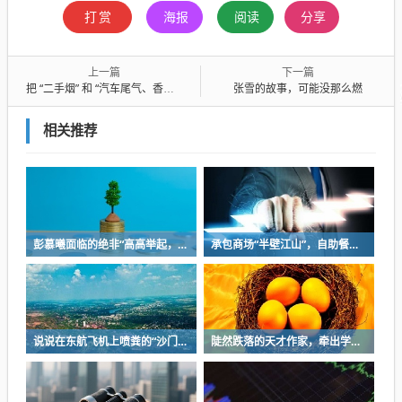
打赏
海报
阅读
分享
上一篇
下一篇
把 “二手烟” 和 “汽车尾气、香水味” 等同，是严重偷换概念
张雪的故事，可能没那么燃
相关推荐
彭慕曦面临的绝非“高高举起，轻轻放下”
承包商场“半壁江山”，自助餐为什么越开越多？
说说在东航飞机上喷粪的“沙门世家”
陡然跌落的天才作家，牵出学界一个惊人的造假联盟