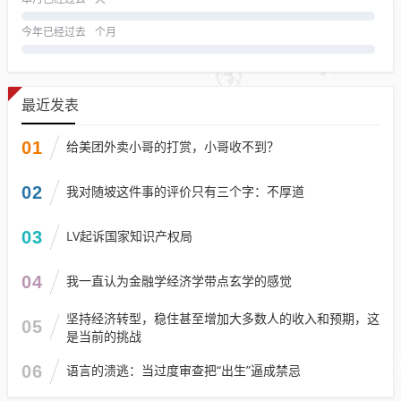
今年已经过去
个月
最近发表
01
给美团外卖小哥的打赏，小哥收不到？
02
我对随坡这件事的评价只有三个字：不厚道
03
LV起诉国家知识产权局
04
我一直认为金融学经济学带点玄学的感觉
坚持经济转型，稳住甚至增加大多数人的收入和预期，这
05
是当前的挑战
06
语言的溃逃：当过度审查把“出生”逼成禁忌