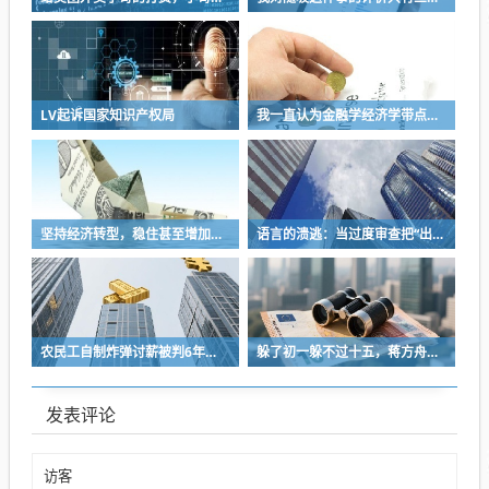
LV起诉国家知识产权局
我一直认为金融学经济学带点玄学的感觉
坚持经济转型，稳住甚至增加大多数人的收入和预期，这是当前的挑战
语言的溃逃：当过度审查把“出生”逼成禁忌
农民工自制炸弹讨薪被判6年：14次往返20个月奔波，5.6万欠薪将普通人逼上绝路
躲了初一躲不过十五，蒋方舟论文事件惊人反转
发表评论