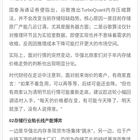
国泰海通证券便指出，谷歌推出TurboQuant内存压缩算
法，并不会改变当前存储短缺趋势。核心原因一是目前存储
原厂产能几近订满，尤其是服务器方面；二是谷歌算法仅针
对推理环节且为实验室数据，即便实现也并不意味着需求的
收缩，反而因推理成本下降可能打开更大的市场空间。
实际上，面对行情的突然变动，华强北商家们对于年内存储
价格走势的判断也出现明显分化。
时代财经在走访中注意到，面对前来询价的客户，有商家直
言：“如果不着急用，可以再等等，后续可能还会降。”但也
有商家认为清明节后行情可能重新走高，建议趁这轮小幅回
调适时入手，“每天的价格都在变，有可能今天降了、明天
就涨了，没有人说得准。”
02
存储行业陷长线产能博弈
一边是华强北内存条现货市场集体“跳水”，另一边，位于产
业链下游的终端大厂们，仍因为存储芯片的持续暴涨而集体