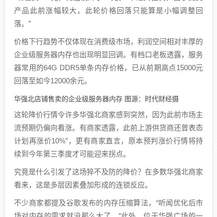
产品此前涨幅较大，此轮价格回落只能算是小幅调整回
落。”
价格下行趋势不仅体现在消费级市场，利润空间相对丰厚的
企业级服务器内存也出现明显回调。有档口老板透露，服务
器常用的64G DDR5单条内存价格，已从前期高点15000元
回落至如今12000余元。
华强北店铺售卖的企业级服务器内存 图源：时代财经摄
这轮降价行情令许多华强北商家感到突然，因为此前市场主
流预期仍偏向看涨。有商家透露，此前上游供货商还曾表态
计划再涨价10%”，更有商家直言，原本预判涨价行情将持
续到今年第三季度才可能迎来拐点。
究竟是什么引发了这场猝不及防的降价？在多数华强北商家
看来，这是多层因素叠加形成的连锁反应。
不少商家都提及谷歌发布的内存压缩算法，“听闻优化后市
场对内存的需求就没那么大了。”此外，位于华强广场的一