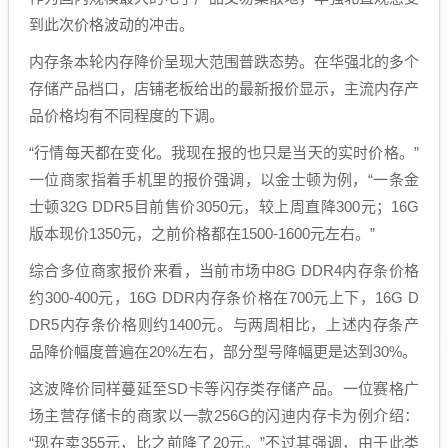
到此次价格波动的冲击。
内存条本轮内存降价呈现大范围普跌态势。在华强北的多个
存储产品档口，店铺老板给出的最新报价显示，主流内存产
品价格均有不同程度的下调。
“行情每天都在变化。我现在报的也只是当天的实时价格。”
一位商家指着手机里的报价强调，以金士顿为例，“一条金
士顿32G DDR5目前售价3050元，较上周直降300元；16G
版本现价1350元，之前价格都在1500-1600元左右。”
综合多位商家报价来看，当前市场中8G DDR4内存条价格
约300-400元，16G DDR内存条价格在700元上下，16G D
DR5内存条价格则约1400元。与两周相比，上述内存条产
品降价幅度普遍在20%左右，部分型号降幅更是达到30%。
这波降价同样蔓延至SD卡等闪存类存储产品。一位赛格广
场主营存储卡的商家以一款256G的闪迪内存卡为例介绍：
“现在卖355元，比之前降了20元。”不过其强调，由于此类