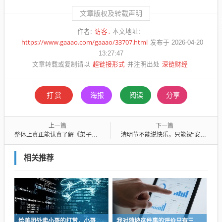
文章版权及转载声明
访客
作者:
本文地址：
https://www.gaaao.com/gaaao/33707.html
发布于 2026-04-20
13:27:47
超链接形式
深链财经
文章转载或复制请以
并注明出处
打赏
海报
阅读
分享
上一篇
下一篇
整体上真正能认真了解《弟子规》的成年父母并不多，那些认为是糟粕的请逐字批驳吧
清明节不能说快乐，只能祝“安康”？答案令人意外…
相关推荐
给美团外卖小哥的打赏，小哥收不到？
我对随坡这件事的评价只有三个字：不厚道