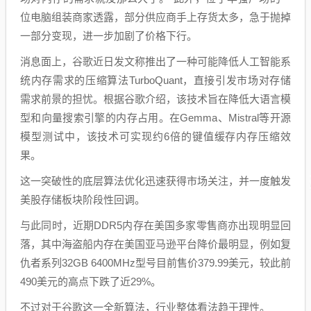
位电脑组装商家透露，部分供应商手上存货太多，急于抛掉
一部分变现，进一步加剧了价格下行。
消息面上，谷歌近日发文称推出了一种可能降低人工智能系
统内存需求的压缩算法TurboQuant，直接引发市场对存储
需求前景的担忧。根据谷歌介绍，该技术旨在降低大语言模
型和向量搜索引擎的内存占用。在Gemma、Mistral等开源
模型测试中，该技术可实现约6倍的键值缓存内存压缩效
果。
这一突破性的底层算法优化迅速获得市场关注，并一度触发
美股存储板块阶段性回调。
与此同时，近期DDR5内存在美国多家零售商亦出现明显回
落，其中海盗船内存在美国亚马逊平台降价最明显，例如复
仇者系列32GB 6400MHz型号目前售价379.99美元，较此前
490美元的高点下跌了近29%。
不过对于谷歌这一全新算法，行业整体看法趋于理性。