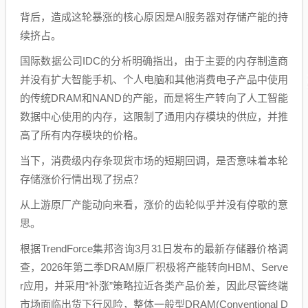
背后，造成这轮暴涨的核心原因是AI服务器对存储产能的持
续挤占。
国际数据公司IDC的分析明确指出，由于主要的内存制造商
并没有扩大智能手机、个人电脑和其他消费电子产品中使用
的传统DRAM和NAND的产能，而是将生产转向了人工智能
数据中心使用的内存，这限制了通用内存模块的供应，并推
高了所有内存模块的价格。
当下，消费级内存条现货市场的短期回调，是否意味着本轮
存储涨价行情出现了拐点？
从上游原厂产能动向来看，涨价的齿轮似乎并没有停歇的意
思。
根据TrendForce集邦咨询3月31日发布的最新存储器价格调
查，2026年第二季DRAM原厂积极将产能转向HBM、Serve
r应用，并采用“补涨”策略拉近各类产品价差，因此尽管终端
市场面临出货下行风险，整体一般型DRAM(Conventional D