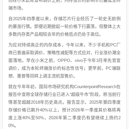
而在小米此轮宣布调价之前，内存涨价的影响早已蔓延至终
端市场。
自2025年四季度以来，存储芯片行业经历了一轮史无前例
的暴涨行情。即便近期掀起一轮价格下行震荡，但整体上大
多数内存类产品相较去年的价格低点仍处于高位。
为应对持续高企的内存成本，今年以来，不少手机和PC厂
商已普遍采取调价、策略性减配等方式应对，行业涨价潮全
面落地。早在小米之前，OPPO、vivo于今年3月率先官宣
调价，成为本轮终端涨价的标志性信号；更早前，PC端联
想、惠普等同样上调主流机型售价。
就在今年年初，国际市场研究机构CounterpointResearch在
报告中宣称全球存储行业已进入“超级牛市”阶段，称当前行
情甚至超越2018年历史高点。报告显示，2025年第四季度
存储价格已飙升40%以上，预计2026年一季度其价格将再
度上涨40%至50%，2026年第二季度仍有望继续上扬约2
0%。