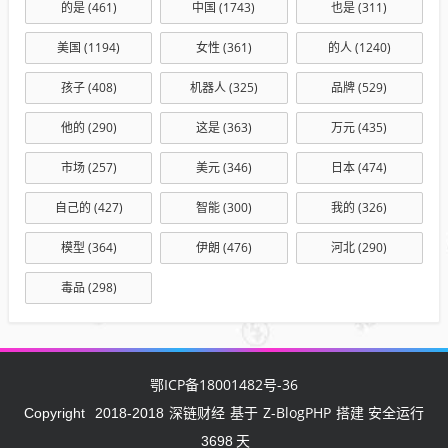
的是
(461)
中国
(1743)
也是
(311)
美国
(1194)
女性
(361)
的人
(1240)
孩子
(408)
机器人
(325)
品牌
(529)
他的
(290)
这是
(363)
万元
(435)
市场
(257)
美元
(346)
日本
(474)
自己的
(427)
智能
(300)
我的
(326)
模型
(364)
伊朗
(476)
河北
(290)
毒品
(298)
鄂ICP备18001482号-36
深链财经
Z-BlogPHP
Copyright
2018-2018
基于
搭建 安全运行
3698
天