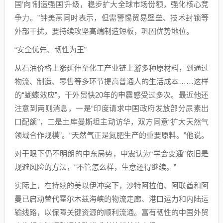
国’向‘制造强国’升级，稳步扩大全球市场份额，强化核心竞
争力。”钟美燕同时表示，但需警惕贸易壁垒、技术封锁等
外部干扰，要持续攻坚高端制造短板，巩固优势地位。
“安全优先、韧性为王”
从石油价格上涨延伸至化工产业链上游多种原材料，到通过
物流、制造、零售等多环节提高普通人的生活成本……这样
的“蝴蝶效应”，干外贸快20年的申震感受过多次。最近他还
注意到两则消息，一是“印度请求中国政府发放部分尿素出
口配额”，二是土库曼斯坦主动访华，双方同意“扩大天然气
领域合作规模”。“天然气正是氮肥生产的重要原料。”他说。
对于眼下仍不明朗的中东局势，申震认为“学会变通”依旧是
规避风险的方法，“不管怎么样，生意还得继续。”
实际上，在持续的美以伊冲突下，沙特阿拉伯、阿联酋和阿
曼已启动替代霍尔木兹海峡的物流走廊、港口运力和内陆运
输线路，以保障关键资源的顺利流通。富有韧性的中国外贸