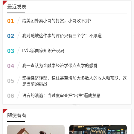
最近发表
01
给美团外卖小哥的打赏，小哥收不到？
02
我对随坡这件事的评价只有三个字：不厚道
03
LV起诉国家知识产权局
04
我一直认为金融学经济学带点玄学的感觉
坚持经济转型，稳住甚至增加大多数人的收入和预期，这
05
是当前的挑战
06
语言的溃逃：当过度审查把“出生”逼成禁忌
随便看看