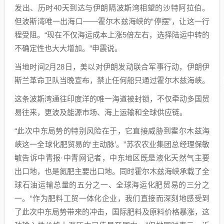
发出、历时40天到达与伊朗隔波斯湾相望的沙特阿拉伯。
但波斯湾唯一出海口——霍尔木兹海峡的“停摆”，让这一行
程受阻。“现在不仅海运成本上涨5倍左右，选择陆运中转的
不确定性也大大增加。”申震说。
当地时间2月28日，美以对伊朗发动联合军事行动，伊朗伊
斯兰革命卫队当晚宣布，禁止任何船只通过霍尔木兹海峡。
这条波斯湾通往印度洋的唯一海道被封锁，不仅牵动多国贸
易往来，更波及能源市场、海上运输和全球供应链。
“此次中东局势的特别风险在于，它直接威胁到霍尔木兹海
峡这一全球化肥贸易的‘主动脉’。”苏农农业集团总经理保敏
敏告诉中青报·中青网记者，中东地区既是液化天然气主要
出口地，也是氮肥主要出口地。同时霍尔木兹海峡承载了全
球石油运输总量的五分之一、全球海运化肥贸易的三分之
一。“作为肥料工贸一体化企业，我们直接而深刻地感受到
了此次中东局势带来的冲击，国际肥料及原料价格暴涨，这