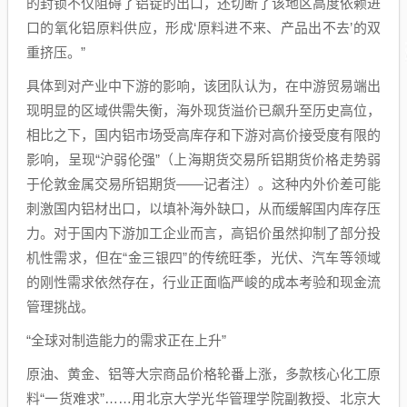
的封锁不仅阻碍了铝锭的出口，还切断了该地区高度依赖进
口的氧化铝原料供应，形成‘原料进不来、产品出不去’的双
重挤压。”
具体到对产业中下游的影响，该团队认为，在中游贸易端出
现明显的区域供需失衡，海外现货溢价已飙升至历史高位，
相比之下，国内铝市场受高库存和下游对高价接受度有限的
影响，呈现“沪弱伦强”（上海期货交易所铝期货价格走势弱
于伦敦金属交易所铝期货——记者注）。这种内外价差可能
刺激国内铝材出口，以填补海外缺口，从而缓解国内库存压
力。对于国内下游加工企业而言，高铝价虽然抑制了部分投
机性需求，但在“金三银四”的传统旺季，光伏、汽车等领域
的刚性需求依然存在，行业正面临严峻的成本考验和现金流
管理挑战。
“全球对制造能力的需求正在上升”
原油、黄金、铝等大宗商品价格轮番上涨，多款核心化工原
料“一货难求”……用北京大学光华管理学院副教授、北京大