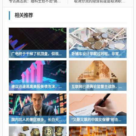
专访高志凯：理科生划不出“高志凯线”
取消分流的隐含前提是取消职校，全部都是普通高中
相关推荐
广电终于干掉了机顶盒，但现在没多少人看电视了…
卧铺车设计早就过时啦，非常不具备人性化
建议迅速逃离美股美债泡沫，AI正加速而非延缓其泡沫破裂
互联网已是舆论监督主战场，让我们用这五点珍惜它
国内坑人的景区很多，长白天池只是其中被坑印象最深的那一个
“又酷又飒的中国女保镖”射击夺冠