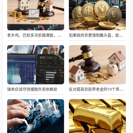
老乡鸡、巴奴多次折戟港股，餐饮上市变难了吗？
如果政府非要强制戴头盔，就得先让电动自行车有个放头盔的地方
瑞幸应该尽快摆脱外卖依赖症
反对提高农民养老金的10个常见借口——别再用套话敷衍