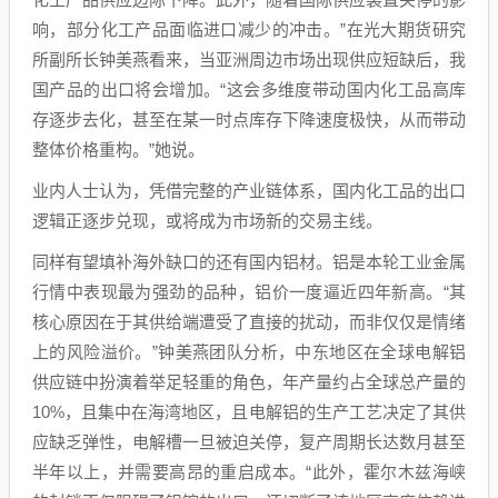
响，部分化工产品面临进口减少的冲击。”在光大期货研究
所副所长钟美燕看来，当亚洲周边市场出现供应短缺后，我
国产品的出口将会增加。“这会多维度带动国内化工品高库
存逐步去化，甚至在某一时点库存下降速度极快，从而带动
整体价格重构。”她说。
业内人士认为，凭借完整的产业链体系，国内化工品的出口
逻辑正逐步兑现，或将成为市场新的交易主线。
同样有望填补海外缺口的还有国内铝材。铝是本轮工业金属
行情中表现最为强劲的品种，铝价一度逼近四年新高。“其
核心原因在于其供给端遭受了直接的扰动，而非仅仅是情绪
上的风险溢价。”钟美燕团队分析，中东地区在全球电解铝
供应链中扮演着举足轻重的角色，年产量约占全球总产量的
10%，且集中在海湾地区，且电解铝的生产工艺决定了其供
应缺乏弹性，电解槽一旦被迫关停，复产周期长达数月甚至
半年以上，并需要高昂的重启成本。“此外，霍尔木兹海峡