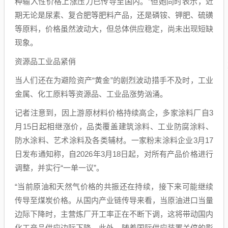
种输入性价格上涨压力已传导至国内。”但她同时表示，近
期无论是尿素、复合肥等肥料产品，还是磷铵、钾肥、硫磺
等原料，价格虽然波动大，但总体供应稳定，尚未出现短缺
现象。
资源品工业品紧俏
当人们还在为避险资产“黄金”的剧烈波动措手不及时，工业
金属、化工原料等资源品、工业品涨势汹涌。
记者注意到，因上游原材料价格持续高企，多家涂料厂自3
月15日起相继涨价，品类覆盖建筑涂料、工业防腐涂料、
防水涂料、艺术涂料及各类辅材。一家粉末涂料企业3月17
日发布通知称，自2026年3月18日起，对所有产品价格进行
调整，并实行“一单一议”。
“当前原油和天然气价格的共振还在持续，接下来可能继续
传导至煤炭价格。从国内产业链传导来看，当原油进口当量
边际下降时，主营炼厂开工率正在不断下调，这将带动国内
化工产品供应边际下降。此外，随着国际供应装置关停的影