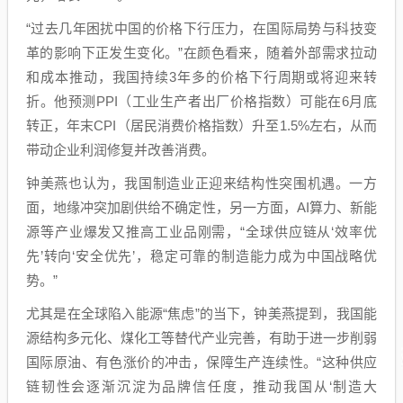
“过去几年困扰中国的价格下行压力，在国际局势与科技变
革的影响下正发生变化。”在颜色看来，随着外部需求拉动
和成本推动，我国持续3年多的价格下行周期或将迎来转
折。他预测PPI（工业生产者出厂价格指数）可能在6月底
转正，年末CPI（居民消费价格指数）升至1.5%左右，从而
带动企业利润修复并改善消费。
钟美燕也认为，我国制造业正迎来结构性突围机遇。一方
面，地缘冲突加剧供给不确定性，另一方面，AI算力、新能
源等产业爆发又推高工业品刚需，“全球供应链从‘效率优
先’转向‘安全优先’，稳定可靠的制造能力成为中国战略优
势。”
尤其是在全球陷入能源“焦虑”的当下，钟美燕提到，我国能
源结构多元化、煤化工等替代产业完善，有助于进一步削弱
国际原油、有色涨价的冲击，保障生产连续性。“这种供应
链韧性会逐渐沉淀为品牌信任度，推动我国从‘制造大