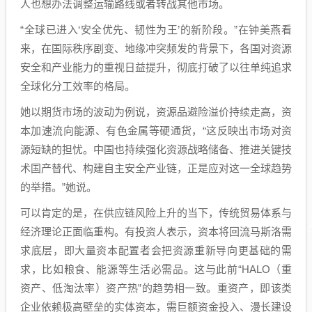
人也想办法调整运输路线或者转战其他市场。
“全球已进入‘安全优先、韧性为王’的新阶段。”在钟美燕看
来，在国际秩序剧变、地缘冲突频发的背景下，各国对资源
安全和产业能力的重视日益提升，彻底打破了以往单纯追求
全球化分工效率的格局。
她以期货市场的波动为例说，资源品避险溢价持续走高，资
本加速流向能源、有色金属等硬通货，“这反映出市场对资
源短缺的担忧。中国也持续强化资源战略储备、推进关键技
术国产替代、构建自主安全产业链，正是应对这一全球趋势
的举措。”她说。
可以肯定的是，在供应链风险上升的当下，传统贸易体系与
经济理论正面临重构。有投资人表示，资本将回流马斯洛需
求底层，即大量资本配置者会把资源重新导向更基础的需
求，比如粮食、能源等生活必需品。这与此前“HALO（重
资产、低淘汰率）资产热”的趋势相一致。重资产，即该类
企业依赖极高壁垒的实体资本，需巨额资金投入、漫长建设