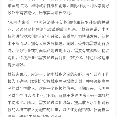
球贸易冲突、地缘政治挑战加剧等，国际环境不利因素将导
致外部需求减少，压缩实际增长空间。
“从国内来看，中国经济处于结构调整和转型升级的关键
期，必须紧紧抓住深化改革的重大机遇。”林毅夫说，中国
持续进行技术创新和产业升级，新质生产力快速发展，新技
术不断涌现，拥有大量发展机遇。同时，受外部需求走弱影
响，部分行业或将面临产能过剩压力，需要有效调整、稳妥
消化。传统产业也需要通过智能化、数字化、绿色化改造来
提质增效。
林毅夫表示，应进一步缩小城乡之间的差距。今年政府工作
报告明确提出要制定实施城乡居民增收计划，并强调提高居
民的财产性收入。这是一个积极的信号。长期以来，我国居
民财产性收入占比不足10%，远低于发达国家20%—30%的
平均水平。所以，需要通过深化改革，提高收入水平相对较
低的人群在收入分配中的比重，以优化分配结构、拓宽投资
渠道，破解“生产多消费少”困局。