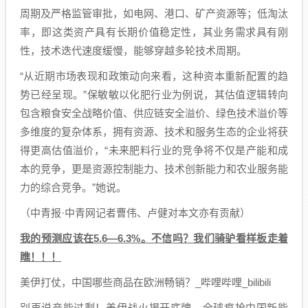
周期及严格监管审批，如电网、港口、矿产资源等；低淘汰
率，即这类资产具有长期价值稳定性，其业务需求具有刚
性，技术迭代速度缓慢，能够穿越多轮技术周期。
“从近期市场表现和政策动向来看，这种资本重新配置的趋
势已经呈现。”保敏敏以化肥行业为例说，其估值逻辑转向
包含粮食安全战略价值、供应链安全溢价、绿色技术溢价等
多维度的复杂体系，拥有资源、技术和服务生态的企业将获
得更高估值溢价，“未来肥料行业的竞争将不仅是产能和成
本的竞争，更是资源控制能力、技术创新能力和农业服务能
力的综合竞争。”她说。
（中青报·中青网记者曹伟、卢健对本文亦有贡献）
我的预测应该在5.6—6.3%。不信吗？我们骑驴看样板走着
瞧！！！
美伊打仗，中国哪些商品在欧洲畅销？_哔哩哔哩_bilibili
别再说产能过剩！美伊战火揭开底牌，全球疯抢中国新能