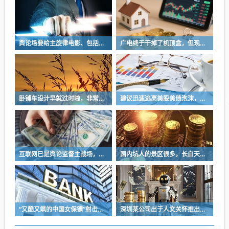
舆论场要给主旋律电影、包括所有影视和艺术创作多一些发挥空间
广电终于干掉了机顶盒，但现在没多少人看电视了…
卧铺车设计早就过时啦，非常不具备人性化
建议迅速逃离美股美债泡沫，AI正加速而非延缓其泡沫破裂
互联网已是舆论监督主战场，让我们用这五点珍惜它
国内坑人的景区很多，长白天池只是其中被坑印象最深的那一个
“又酷又飒的中国女保镖”射击夺冠
深圳某公司出于人文关怀推出内部托管，结果无孩单身员工举报了，核心理由有两个