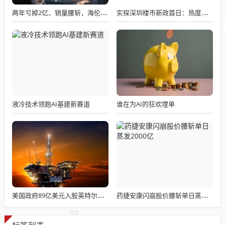
两年亏掉2亿、销量腰斩，海伦钢琴“卖身”求生！新主崔永庆能否奏响逆袭序曲？
实探深圳楼市新政首日：热度飙升房企连夜更新
液冷技术领跑AI基建新赛道
谁在为AI的狂欢埋单
美国政府89亿美元入股英特尔持股9.9%
药捷安康闪崩股价腰斩单日蒸发2000亿