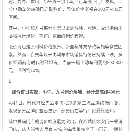
迪、九号、爱玛、小牛等主流电动自行车线下门店发现，部
分电动车终端确已启动涨价，整体价格涨幅在100元-400元
区间。
其中，小牛和九号部分车型已上调价格，雅迪、爱玛则尚未
落地执行涨价，等待厂家最终调价安排。
涨价背后是原材料价格飙升、新国标补充条款实施等多重因
素。然而，自去年以来电动车市场销售行情已持续下跌，多
位经销商向时代财经坦言，当前一辆电动车利润约200-300
元，毛利约10%。
1
涨价首日实探：小牛、九号调价落地，预计最高涨400元
4月1日，时代财经先后走访北京多家主流品牌终端门店，
发现部分品牌价签已更新、部分仍在等待厂家最终通知。
其中爱玛门店的调价幅度最为突出。在西城区地安门一爱玛
门店，店内销售人员直言“有的车型最多涨了四百元。”据其