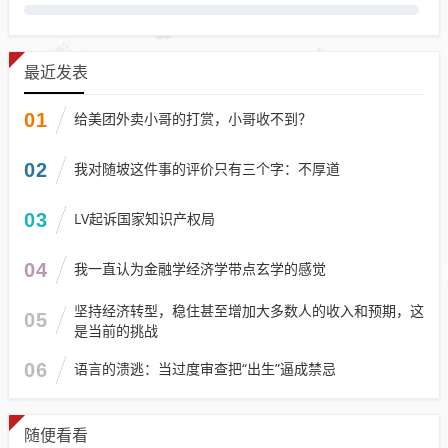
最近发表
01
给美团外卖小哥的打赏，小哥收不到？
02
我对随坡这件事的评价只有三个字：不厚道
03
LV起诉国家知识产权局
04
我一直认为金融学经济学带点玄学的感觉
坚持经济转型，稳住甚至增加大多数人的收入和预期，这
05
是当前的挑战
06
语言的溃逃：当过度审查把“出生”逼成禁忌
随便看看