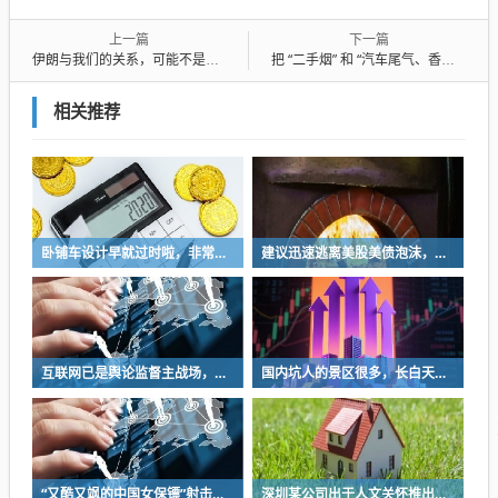
上一篇
下一篇
伊朗与我们的关系，可能不是你想的那样
把 “二手烟” 和 “汽车尾气、香水味” 等同，是严重偷换概念
相关推荐
卧铺车设计早就过时啦，非常不具备人性化
建议迅速逃离美股美债泡沫，AI正加速而非延缓其泡沫破裂
互联网已是舆论监督主战场，让我们用这五点珍惜它
国内坑人的景区很多，长白天池只是其中被坑印象最深的那一个
“又酷又飒的中国女保镖”射击夺冠
深圳某公司出于人文关怀推出内部托管，结果无孩单身员工举报了，核心理由有两个