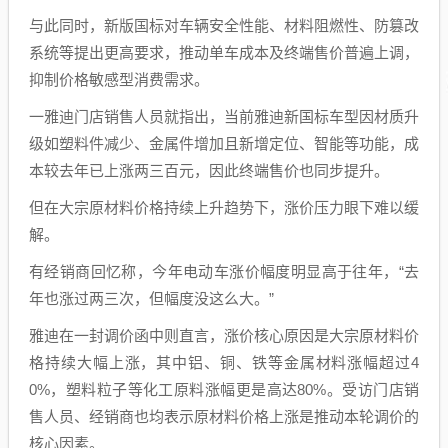
与此同时，新版国标对车辆安全性能、材料阻燃性、防篡改
系统等提出更高要求，推动单车成本及终端售价普遍上调，
抑制价格敏感型消费需求。
一雅迪门店销售人员就指出，当前雅迪新国标车型因材质升
级如塑料件减少、金属件增加且新增定位、智能等功能，成
本较去年已上涨两三百元，因此终端售价也同步提升。
但在大宗原材料价格持续上升趋势下，涨价压力眼下难以缓
解。
有经销商回忆称，今年电动车涨价幅度明显高于往年，“去
年也涨过两三次，但幅度没这么大。”
雅迪在一封调价函中则直言，涨价核心原因是大宗原材料价
格持续大幅上涨，其中铝、铜、铁等金属材料涨幅超过4
0%，塑料粒子等化工原料涨幅更是高达80%。受访门店销
售人员、经销商也均表示原材料价格上涨是推动本轮调价的
核心因素。