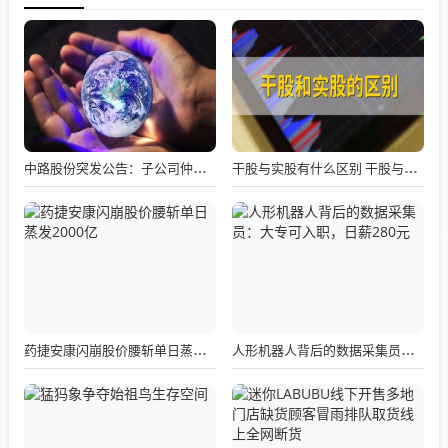
中路股份突发公告：子公司仲裁追讨4000万专利费，业绩亏损雪上加霜！
干股与实股有什么区别 干股与实股的本质区别
药捷安康闪崩股价腰斩单日蒸发2000亿
人形机器人背后的数据采集员：大专可入职，日薪280元