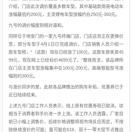
介绍，门店此次调价覆盖多数车型，其中基础款简易电动车
涨幅最低约200元，主流锂电车型涨幅约在250元-350元。
九号的调价幅度则相对温和。
同样位于地安门的一家九号终端门店，门店店员正在更换价
签，部分车型于4月1日已完成调价。门店销售人员介绍一
款车型称，“（这款）现在已经涨了100元，这款车原来卖45
99元，现在网上已经标价4699元了。”整体而言，该品牌所
在门店主流车型涨幅集中在100元-200元，高端智能型号涨
幅则约300元。
与涨价同步的是，此前各品牌推出的购车补贴、优惠券已于
近日陆续结束。
上述九号门店工作人员表示，线上原有优惠券现已取消，这
相当于消费者到手价进一步上涨。该工作人员透露，厂家目
前已小幅上调售价，后续价格调整将视市场反应而定，不排
除继续涨价的可能；虽可能在618、双十一等大促节点推出